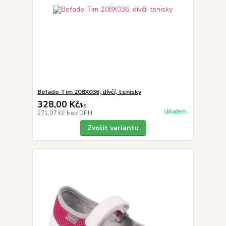
Befado Tim 208X036, dívčí, tenisky
328,00 Kč
/
ks
skladem
271,07 Kč
bez DPH
Zvolit variantu