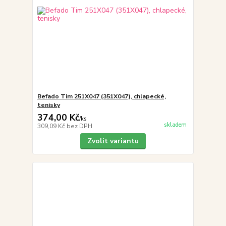
Befado Tim 251X047 (351X047), chlapecké,
tenisky
374,00 Kč
/
ks
skladem
309,09 Kč
bez DPH
Zvolit variantu