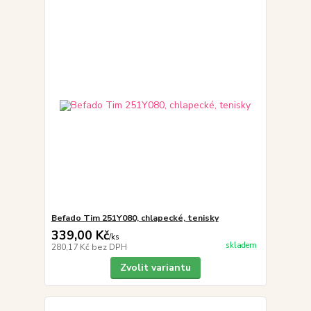
Befado Tim 251Y080, chlapecké, tenisky
339,00 Kč
/
ks
skladem
280,17 Kč
bez DPH
Zvolit variantu