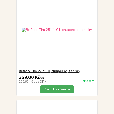
Befado Tim 251Y101, chlapecké, tenisky
359,00 Kč
/
ks
skladem
296,69 Kč
bez DPH
Zvolit variantu