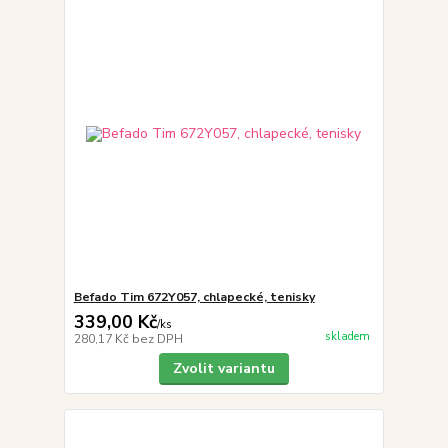
Befado Tim 672Y057, chlapecké, tenisky
339,00 Kč
/
ks
skladem
280,17 Kč
bez DPH
Zvolit variantu