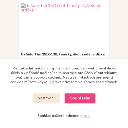
Befado Tim 251Q138, tenisky, dívčí, šedé, srdíčka
378,00 Kč
/
ks
skladem
312,40 Kč
bez DPH
Pro základní funkčnost, zpříjemnění používání webu, analytické
účely a v případě udělení souhlasu také pro účely cílení reklamy
Zvolit variantu
využíváme soubory cookies. Nastavení vlastních preferencí
cookies můžete kdykoli upravit odkazem ve spodní části stránek.
Souhlasím
Nastavení
Souhlas můžete odmítnout
zde
.