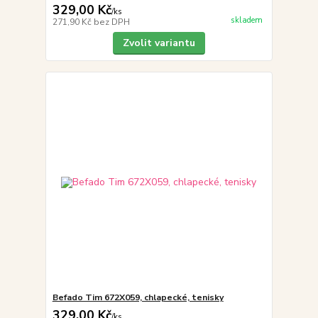
329,00 Kč
/
ks
skladem
271,90 Kč
bez DPH
Zvolit variantu
Befado Tim 672X059, chlapecké, tenisky
329,00 Kč
/
ks