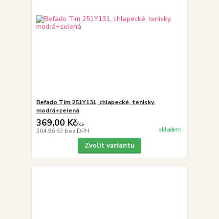
Befado Tim 251Y131, chlapecké, tenisky,
modrá+zelená
369,00 Kč
/
ks
skladem
304,96 Kč
bez DPH
Zvolit variantu