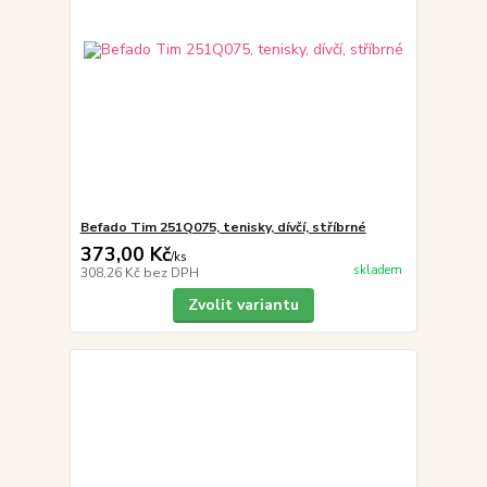
Befado Tim 251Q075, tenisky, dívčí, stříbrné
373,00 Kč
/
ks
skladem
308,26 Kč
bez DPH
Zvolit variantu