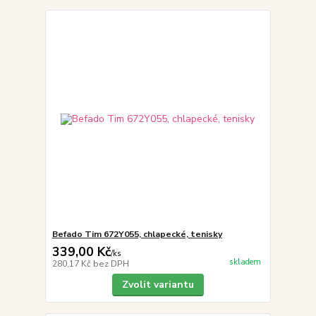
Befado Tim 672Y055, chlapecké, tenisky
339,00 Kč
/
ks
skladem
280,17 Kč
bez DPH
Zvolit variantu