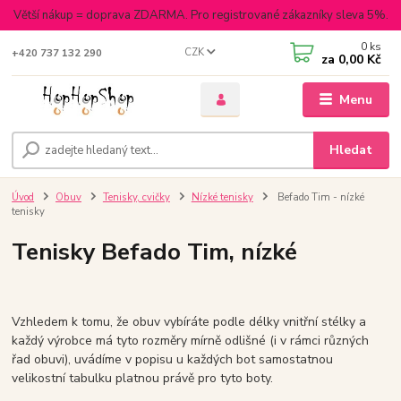
Větší nákup = doprava ZDARMA. Pro registrované zákazníky sleva 5%.
0
ks
CZK
+420 737 132 290
za
0,00 Kč
Menu
Hledat
Úvod
Obuv
Tenisky, cvičky
Nízké tenisky
Befado Tim - nízké
tenisky
Tenisky Befado Tim, nízké
Vzhledem k tomu, že obuv vybíráte podle délky vnitřní stélky a
každý výrobce má tyto rozměry mírně odlišné (i v rámci různých
řad obuvi), uvádíme v popisu u každých bot samostatnou
velikostní tabulku platnou právě pro tyto boty.