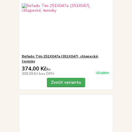
Befado Tim 251X047a (351X047), chlapecké,
tenisky
374,00 Kč
/
ks
skladem
309,09 Kč
bez DPH
Zvolit variantu