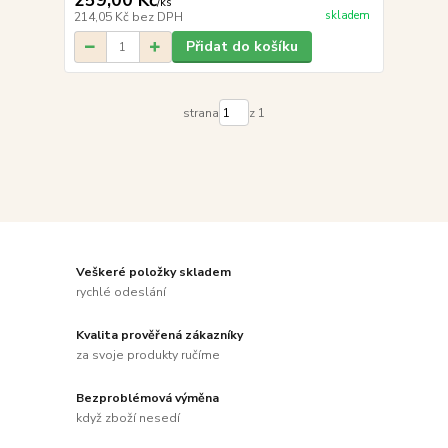
259,00 Kč
/
ks
skladem
214,05 Kč
bez DPH
Přidat do košíku
strana
z 1
Veškeré položky skladem
rychlé odeslání
Kvalita prověřená zákazníky
za svoje produkty ručíme
Bezproblémová výměna
když zboží nesedí