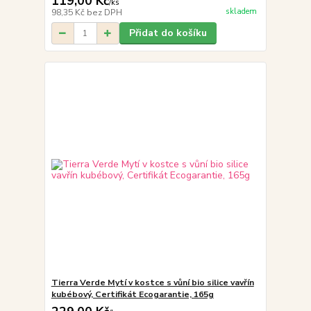
119,00 Kč
/
ks
skladem
98,35 Kč
bez DPH
Přidat do košíku
Tierra Verde Mytí v kostce s vůní bio silice vavřín
kubébový, Certifikát Ecogarantie, 165g