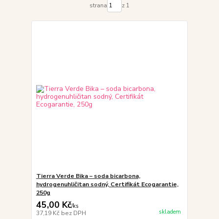
strana
z 1
Tierra Verde Bika – soda bicarbona,
hydrogenuhličitan sodný, Certifikát Ecogarantie,
250g
45,00 Kč
/
ks
skladem
37,19 Kč
bez DPH