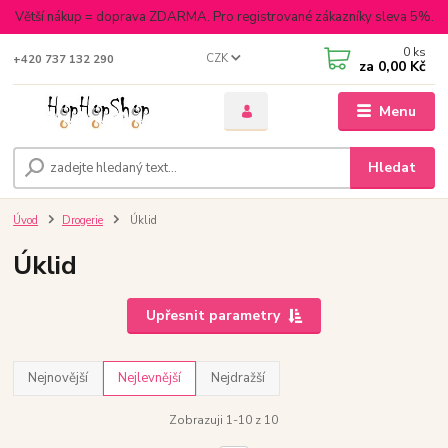
Větší nákup = doprava ZDARMA. Pro registrované zákazníky sleva 5%.
0
ks
CZK
+420 737 132 290
za
0,00 Kč
Menu
Hledat
Úvod
Drogerie
Úklid
Úklid
Upřesnit parametry
Nejnovější
Nejlevnější
Nejdražší
Zobrazuji 1-10 z 10