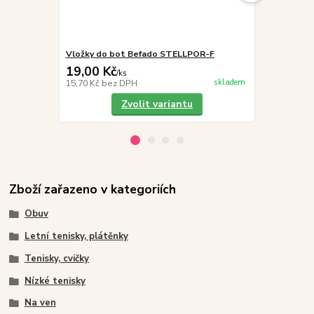
Vložky do bot Befado STELLPOR-F
Befado Tim 
19,00 Kč
329,00 K
/
ks
skladem
15,70 Kč
bez DPH
271,90 Kč
be
Zvolit variantu
Zboží zařazeno v kategoriích
Obuv
Letní tenisky, plátěnky
Tenisky, cvičky
Nízké tenisky
Na ven