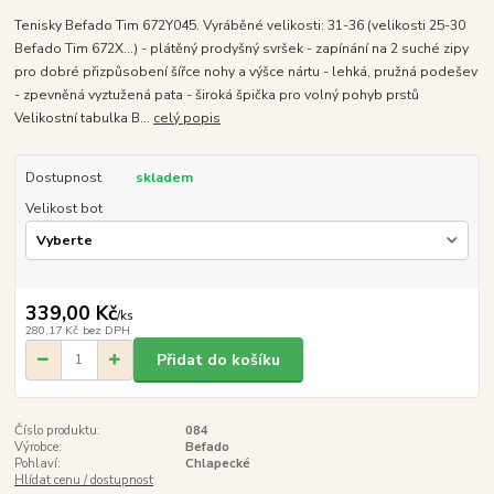
Tenisky Befado Tim 672Y045. Vyráběné velikosti: 31-36 (velikosti 25-30
Befado Tim 672X...) - plátěný prodyšný svršek - zapínání na 2 suché zipy
pro dobré přizpůsobení šířce nohy a výšce nártu - lehká, pružná podešev
- zpevněná vyztužená pata - široká špička pro volný pohyb prstů
Velikostní tabulka B...
celý popis
Dostupnost
skladem
Velikost bot
339,00 Kč
/
ks
280,17 Kč
bez DPH
Přidat do košíku
Číslo produktu:
084
Výrobce:
Befado
Pohlaví:
Chlapecké
Hlídat cenu / dostupnost