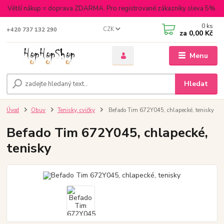
Větší nákup = doprava ZDARMA. Pro registrované zákazníky sleva 5%.
0
ks
CZK
+420 737 132 290
za
0,00 Kč
Menu
Hledat
Úvod
Obuv
Tenisky, cvičky
Befado Tim 672Y045, chlapecké, tenisky
Befado Tim 672Y045, chlapecké,
tenisky