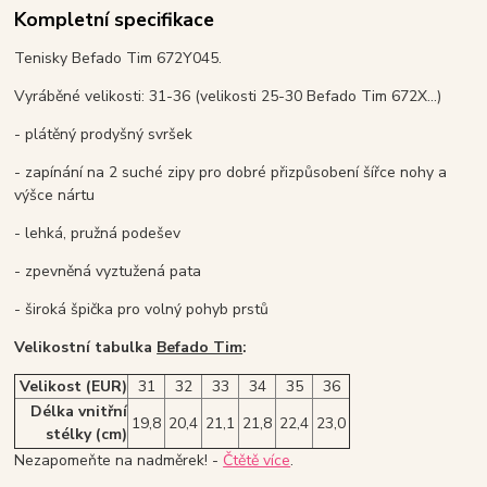
Kompletní specifikace
Tenisky Befado Tim 672Y045.
Vyráběné velikosti: 31-36 (velikosti 25-30 Befado Tim 672X...)
- plátěný prodyšný svršek
- zapínání na 2 suché zipy pro dobré přizpůsobení šířce nohy a
výšce nártu
- lehká, pružná podešev
- zpevněná vyztužená pata
- široká špička pro volný pohyb prstů
Velikostní tabulka
Befado Tim
:
Velikost (EUR)
31
32
33
34
35
36
Délka vnitřní
19,8
20,4
21,1
21,8
22,4
23,0
stélky (cm)
Nezapomeňte na nadměrek! -
Čtětě více
.