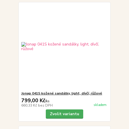
Jonap 041S kožené sandálky, light, dívčí, růžové
799,00 Kč
/
ks
skladem
660,33 Kč
bez DPH
Zvolit variantu