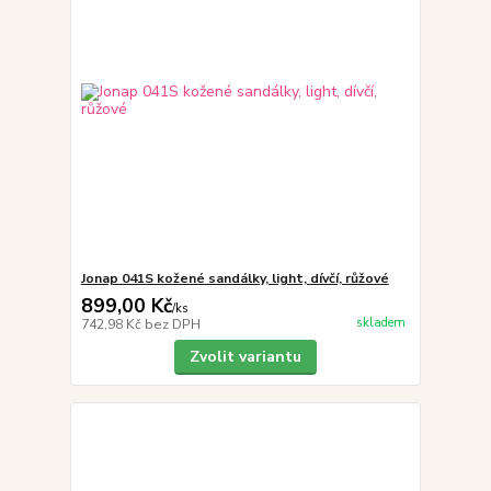
Jonap 041S kožené sandálky, light, dívčí, růžové
899,00 Kč
/
ks
skladem
742,98 Kč
bez DPH
Zvolit variantu