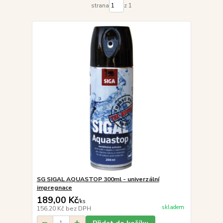
strana
z 1
SG SIGAL AQUASTOP 300ml - univerzální
impregnace
189,00 Kč
/
ks
skladem
156,20 Kč
bez DPH