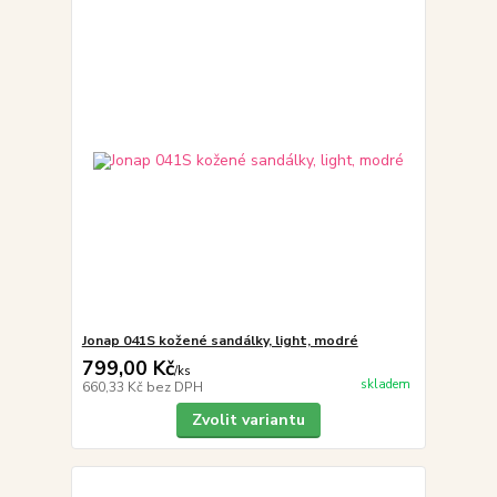
Jonap 041S kožené sandálky, light, modré
799,00 Kč
/
ks
skladem
660,33 Kč
bez DPH
Zvolit variantu