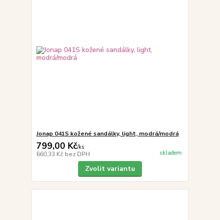
Jonap 041S kožené sandálky, light, modrá/modrá
799,00 Kč
/
ks
skladem
660,33 Kč
bez DPH
Zvolit variantu