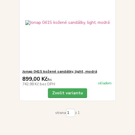
Jonap 041S kožené sandálky, light, modrá
899,00 Kč
/
ks
skladem
742,98 Kč
bez DPH
Zvolit variantu
strana
z 1