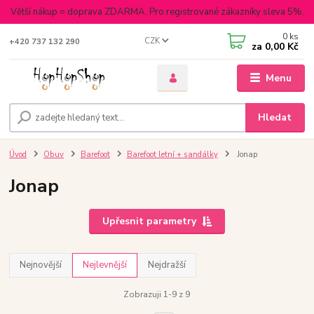
Větší nákup = doprava ZDARMA. Pro registrované zákazníky sleva 5%.
0
ks
CZK
+420 737 132 290
za
0,00 Kč
Menu
Hledat
Úvod
Obuv
Barefoot
Barefoot letní + sandálky
Jonap
Jonap
Upřesnit parametry
Nejnovější
Nejlevnější
Nejdražší
Zobrazuji 1-9 z 9