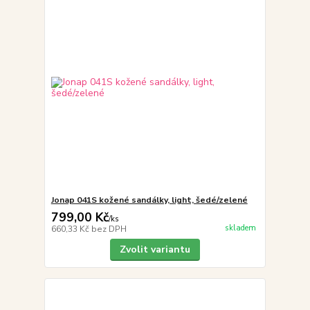
Jonap 041S kožené sandálky, light, šedé/zelené
799,00 Kč
/
ks
skladem
660,33 Kč
bez DPH
Zvolit variantu