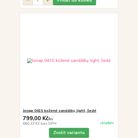
Přidat do košíku
Jonap 041S kožené sandálky, light, šedé
799,00 Kč
/
ks
skladem
660,33 Kč
bez DPH
Zvolit variantu