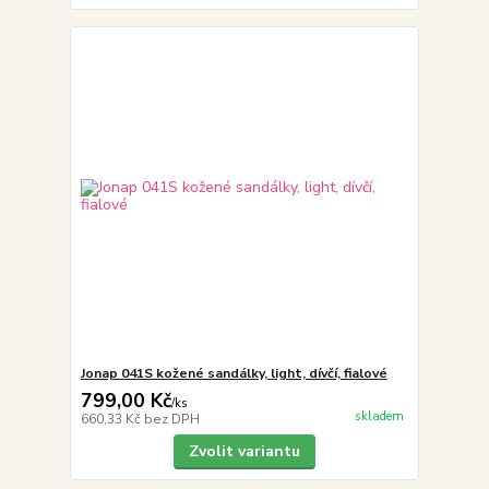
Jonap 041S kožené sandálky, light, dívčí, fialové
799,00 Kč
/
ks
skladem
660,33 Kč
bez DPH
Zvolit variantu