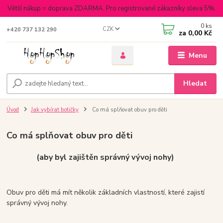
Větší nákup = doprava ZDARMA. Pro registrované zákazníky sleva 5%.
0
ks
CZK
+420 737 132 290
za
0,00 Kč
Menu
Hledat
Úvod
Jak vybírat botičky
Co má splňovat obuv pro děti
Co má splňovat obuv pro děti
(aby byl zajištěn správný vývoj nohy)
Obuv pro děti má mít několik základních vlastností, které zajistí
správný vývoj nohy.