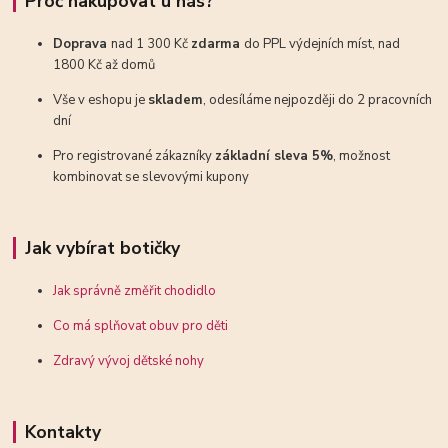
Proč nakupovat u nás?
Doprava
nad 1 300 Kč
zdarma
do PPL výdejních míst, nad
1800 Kč až domů
Vše v eshopu je
skladem
, odesíláme nejpozději do 2 pracovních
dní
Pro registrované zákazníky
základní sleva 5%
, možnost
kombinovat se slevovými kupony
Jak vybírat botičky
Jak správně změřit chodidlo
Co má splňovat obuv pro děti
Zdravý vývoj dětské nohy
Kontakty