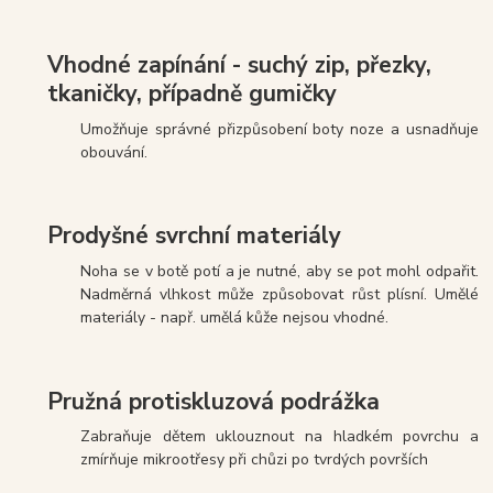
Vhodné zapínání - suchý zip, přezky,
tkaničky, případně gumičky
Umožňuje správné přizpůsobení boty noze a usnadňuje
obouvání.
Prodyšné svrchní materiály
Noha se v botě potí a je nutné, aby se pot mohl odpařit.
Nadměrná vlhkost může způsobovat růst plísní. Umělé
materiály - např. umělá kůže nejsou vhodné.
Pružná protiskluzová podrážka
Zabraňuje dětem uklouznout na hladkém povrchu a
zmírňuje mikrootřesy při chůzi po tvrdých površích