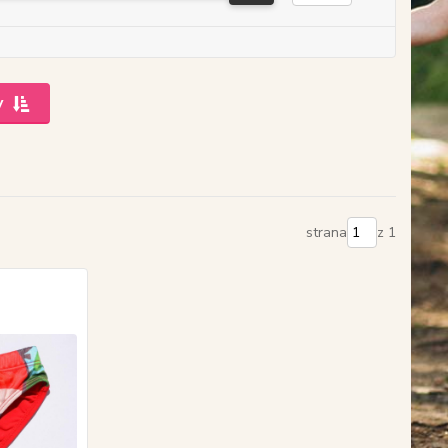
y
strana
z 1