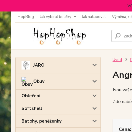
Vě
HopBlog
Jak vybírat botičky
Jak nakupovat
Výměna, re
Úvod
D
JARO
Angr
Obuv
Jsou vaše
Oblečení
Zde nabíz
Softshell
Batohy, peněženky
Cena: