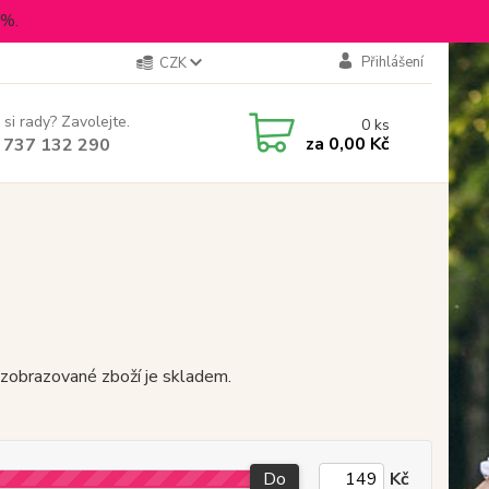
5%.
Přihlášení
CZK
 si rady? Zavolejte.
0
ks
za
0,00 Kč
 737 132 290
 zobrazované zboží je skladem.
Do
Kč