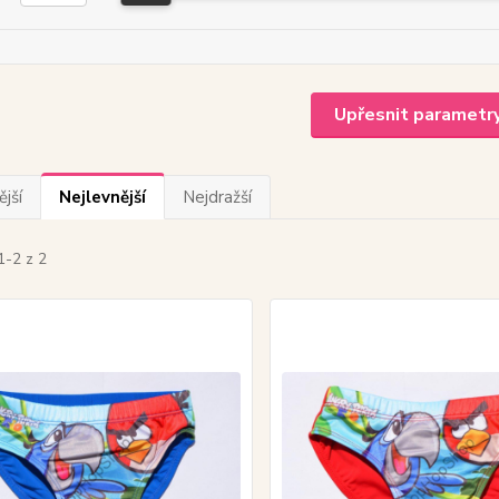
Upřesnit parametr
jší
Nejlevnější
Nejdražší
1-2 z 2