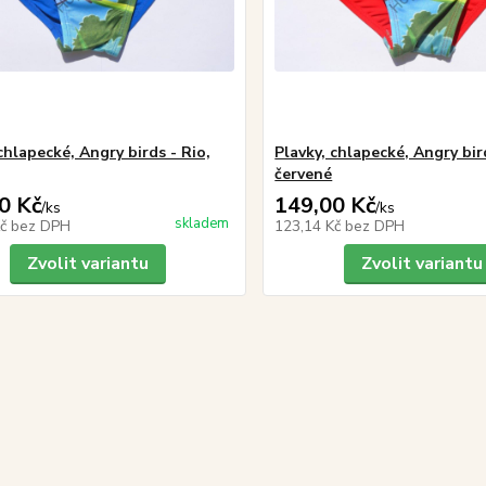
chlapecké, Angry birds - Rio,
Plavky, chlapecké, Angry bir
červené
0 Kč
149,00 Kč
/
ks
/
ks
skladem
Kč
bez DPH
123,14 Kč
bez DPH
Zvolit variantu
Zvolit variantu