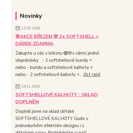
Novinky
13.03.2026
🌸AKCE BŘEZEN 🌸 2x SOFTSHELL =
DÁREK ZDARMA
Zakupte u nás v březnu 🪺🌸v rámci jedné
objednávky - 2 softshellové bundy +
nebo - bundu a softshellové kalhoty +
nebo - 2 softshellové kalhoty +...
číst celé
24.11.2025
SOFTSHELLOVÉ KALHOTY - SKLAD
DOPLNĚN
Doplnili jsme na sklad dětské
SOFTSHELLOVÉ KALHOTY Gudo v
jednoduchém efektním designu i s
dětskými vzory. Prohlédněte si naší