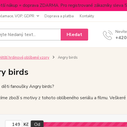
tší nákup = doprava ZDARMA. Pro registrované zákazníky sleva 
klamace, VOP, GDPR
Doprava a platba
Kontakty
Nevíte
Hledat
+420
ětští hrdinové,oblíbené vzory
Angry birds
y birds
 děti fanoušky Angry birds?
íme zboží s motivy z tohoto oblíbeného seriálu a filmu. Veškeré
Kč
Od