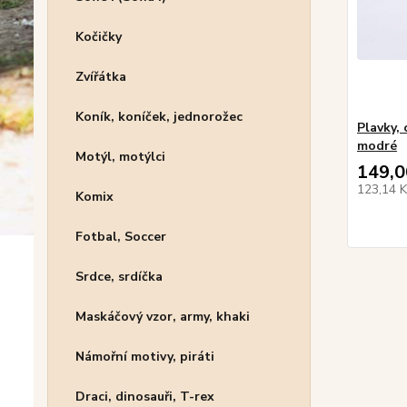
Kočičky
Zvířátka
Koník, koníček, jednorožec
Plavky, 
modré
Motýl, motýlci
149,0
123,14 
Komix
Fotbal, Soccer
Srdce, srdíčka
Maskáčový vzor, army, khaki
Námořní motivy, piráti
Draci, dinosauři, T-rex