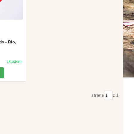
ds - Rio,
skladem
strana
z 1