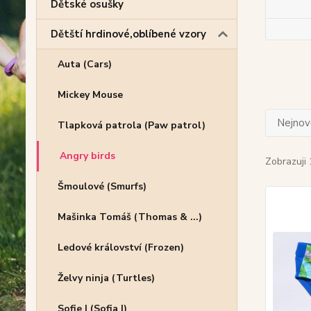
Dětské osušky
Dětští hrdinové,oblíbené vzory
Auta (Cars)
Mickey Mouse
Nejnově
Tlapková patrola (Paw patrol)
Angry birds
Zobrazuji 
Šmoulové (Smurfs)
Mašinka Tomáš (Thomas & ...)
Ledové království (Frozen)
Želvy ninja (Turtles)
Sofie I (Sofia I)