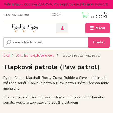
Větší nákup = doprava ZDARMA. Pro registrované zákazníky sleva 5%.
0
ks
CZK
+420 737 132 290
za
0,00 Kč
Menu
Hledat
Úvod
Dětští hrdinové,oblíbené vzory
Tlapková patrola (Paw patrol)
Tlapková patrola (Paw patrol)
Ryder,
Chase, Marshall, Rocky, Zuma, Rubble a Skye - dítě které
má rádo seriál Tlapková patrola (Paw patrol) určitě všechna tahle
jména zná!
Zde nabízíme zboží s motivy s hrdiny z tohoto velmi oblíbeného
seriálu. Veškeré zobrazované zboží je skladem.