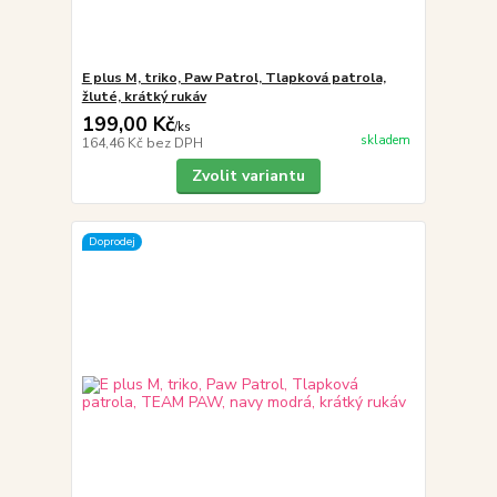
E plus M, triko, Paw Patrol, Tlapková patrola,
žluté, krátký rukáv
199,00 Kč
/
ks
skladem
164,46 Kč
bez DPH
Zvolit variantu
Doprodej