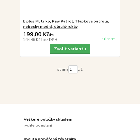
E plus M, triko, Paw Patrol, Tlapková patrola,
nebesky modrá, dlouhý rukáv
199,00 Kč
/
ks
skladem
164,46 Kč
bez DPH
Zvolit variantu
strana
z 1
Veškeré položky skladem
rychlé odeslání
Kvalita prověřená zákazníky