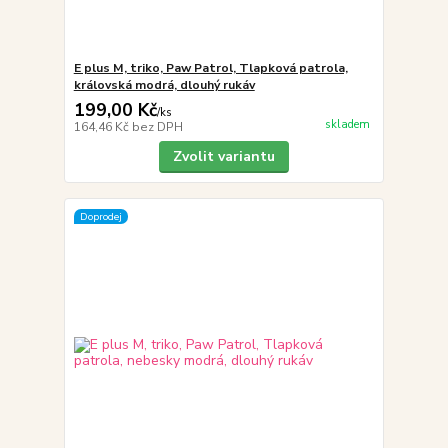
E plus M, triko, Paw Patrol, Tlapková patrola,
královská modrá, dlouhý rukáv
199,00 Kč
/
ks
skladem
164,46 Kč
bez DPH
Zvolit variantu
Doprodej