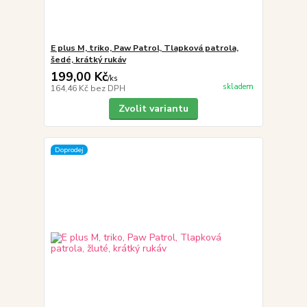
E plus M, triko, Paw Patrol, Tlapková patrola,
šedé, krátký rukáv
199,00 Kč
/
ks
skladem
164,46 Kč
bez DPH
Zvolit variantu
Doprodej