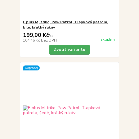
E plus M, triko, Paw Patrol, Tlapková patrola,
bílé, krátký rukáv
199,00 Kč
/
ks
skladem
164,46 Kč
bez DPH
Zvolit variantu
Doprodej