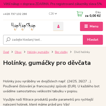
Větší nákup = doprava ZDARMA. Pro registrované zákazníky sleva 5%.
0
ks
CZK
+420 737 132 290
za
0,00 Kč
Menu
Hledat
Úvod
Obuv
Holinky, gumáčky
Bez vložky
Dívčí holínky
Holínky, gumáčky pro děvčata
Holinky jsou vyráběny ve dvojčíslech např. (24/25, 26/27 ...).
Používané číslování je francouzský způsob (EUR). U každého bot
uvádíme samostatnou velikostní tabulku v popisu.
Využijte naší filtrace produktů podle parametrů pro rychlejší
nalezení holinek, které máme právě pro Vás!