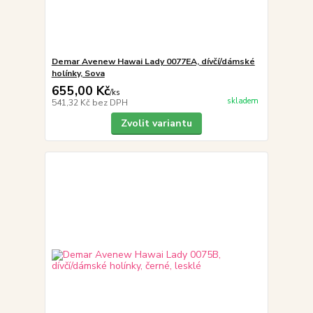
Demar Avenew Hawai Lady 0077EA, dívčí/dámské
holínky, Sova
655,00 Kč
/
ks
skladem
541,32 Kč
bez DPH
Zvolit variantu