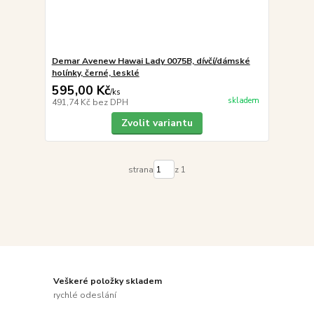
Demar Avenew Hawai Lady 0075B, dívčí/dámské
holínky, černé, lesklé
595,00 Kč
/
ks
skladem
491,74 Kč
bez DPH
Zvolit variantu
strana
z 1
Veškeré položky skladem
rychlé odeslání