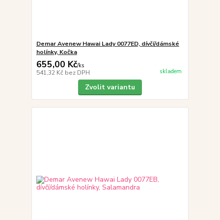
Demar Avenew Hawai Lady 0077ED, dívčí/dámské
holínky, Kočka
655,00 Kč
/
ks
skladem
541,32 Kč
bez DPH
Zvolit variantu