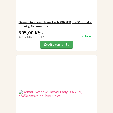
Demar Avenew Hawai Lady 0077EB, dívčí/dámské
holínky, Salamandra
595,00 Kč
/
ks
skladem
491,74 Kč
bez DPH
Zvolit variantu