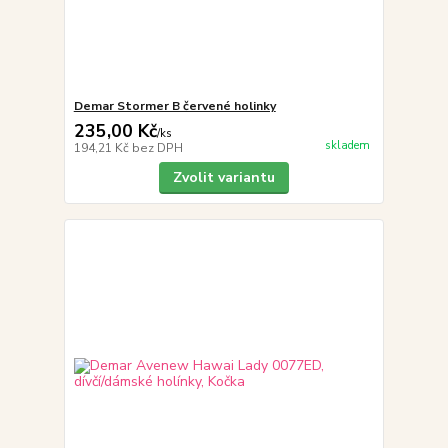
Demar Stormer B červené holinky
235,00 Kč
/
ks
skladem
194,21 Kč
bez DPH
Zvolit variantu