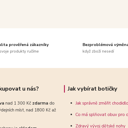
alita prověřená zákazníky
Bezproblémová výměn
svoje produkty ručíme
když zboží nesedí
kupovat u nás?
Jak vybírat botičky
ava
nad 1 300 Kč
zdarma
do
Jak správně změřit chodidl
dejních míst, nad 1800 Kč až
Co má splňovat obuv pro d
Zdravý vývoj dětské nohy