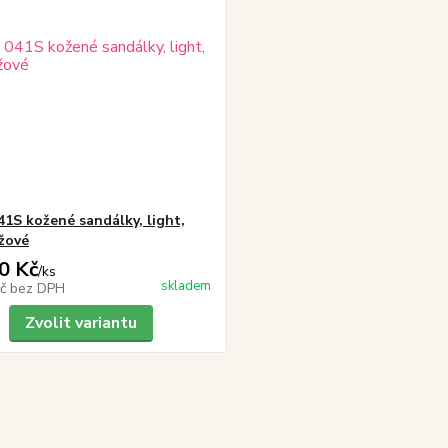
41S kožené sandálky, light,
ůžové
0 Kč
/
ks
skladem
Kč
bez DPH
Zvolit variantu