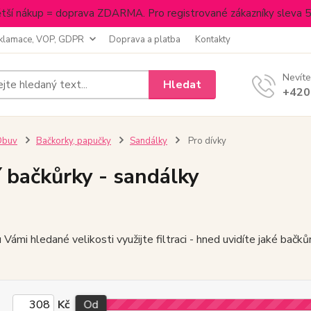
tší nákup = doprava ZDARMA. Pro registrované zákazníky sleva 
klamace, VOP, GDPR
Doprava a platba
Kontakty
Nevíte
Hledat
+420
Obuv
Bačkorky, papučky
Sandálky
Pro dívky
í bačkůrky - sandálky
 Vámi hledané velikosti využijte filtraci - hned uvidíte jaké ba
Kč
Od