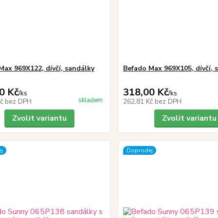
Max 969X122, dívčí, sandálky
Befado Max 969X105, dívčí, 
0 Kč
318,00 Kč
/
ks
/
ks
skladem
Kč
bez DPH
262,81 Kč
bez DPH
Zvolit variantu
Zvolit variantu
j
Doprodej