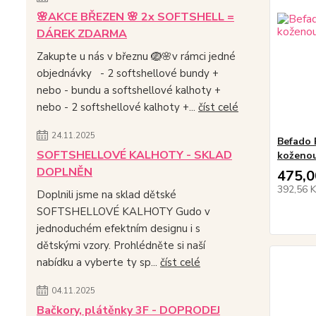
🌸AKCE BŘEZEN 🌸 2x SOFTSHELL =
DÁREK ZDARMA
Zakupte u nás v březnu 🪺🌸v rámci jedné
objednávky - 2 softshellové bundy +
nebo - bundu a softshellové kalhoty +
nebo - 2 softshellové kalhoty +...
číst celé
24.11.2025
Befado 
SOFTSHELLOVÉ KALHOTY - SKLAD
koženou 
DOPLNĚN
475,0
392,56 
Doplnili jsme na sklad dětské
SOFTSHELLOVÉ KALHOTY Gudo v
jednoduchém efektním designu i s
dětskými vzory. Prohlédněte si naší
nabídku a vyberte ty sp...
číst celé
04.11.2025
Bačkory, plátěnky 3F - DOPRODEJ