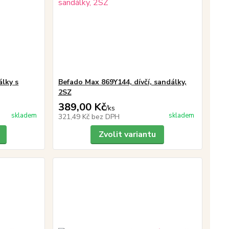
lky s
Befado Max 869Y144, dívčí, sandálky,
2SZ
389,00 Kč
/
ks
skladem
skladem
321,49 Kč
bez DPH
Zvolit variantu