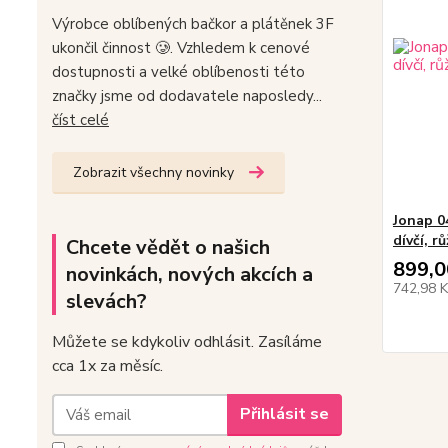
Výrobce oblíbených bačkor a plátěnek 3F
ukončil činnost 🥲. Vzhledem k cenové
dostupnosti a velké oblíbenosti této
značky jsme od dodavatele naposledy...
číst celé
Zobrazit všechny novinky
Jonap 0
dívčí, r
Chcete vědět o našich
899,0
novinkách, nových akcích a
742,98 
slevách?
Můžete se kdykoliv odhlásit. Zasíláme
cca 1x za měsíc.
Přihlásit se