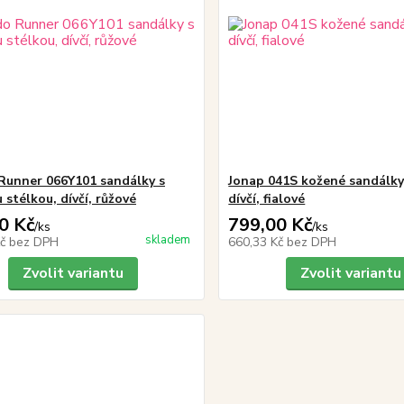
Runner 066Y101 sandálky s
Jonap 041S kožené sandálky,
stélkou, dívčí, růžové
dívčí, fialové
0 Kč
799,00 Kč
/
ks
/
ks
skladem
Kč
bez DPH
660,33 Kč
bez DPH
Zvolit variantu
Zvolit variantu