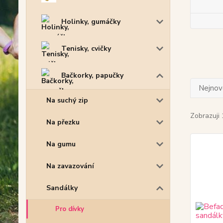
Holinky, gumáčky
Tenisky, cvičky
Bačkorky, papučky
Nejnově
Na suchý zip
Zobrazuji 
Na přezku
Na gumu
Na zavazování
Sandálky
Pro dívky