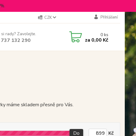
5%.
Přihlášení
CZK
 si rady? Zavolejte.
0
ks
za
0,00 Kč
 737 132 290
čkůrky máme skladem přesně pro Vás.
Do
Kč