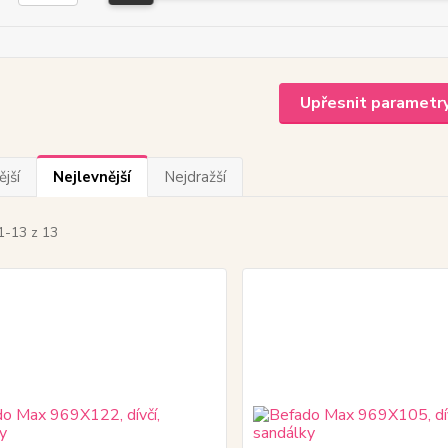
Upřesnit parametr
jší
Nejlevnější
Nejdražší
1-13 z 13