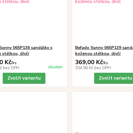
Sunny 065P138 sandálky s
Befado Sunny 065P139 sandá
 stélkou, dívčí
koženou stélkou, dívčí
0 Kč
369,00 Kč
/
ks
/
ks
skladem
Kč
bez DPH
304,96 Kč
bez DPH
Zvolit variantu
Zvolit variantu