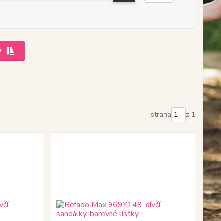
y
strana
z 1