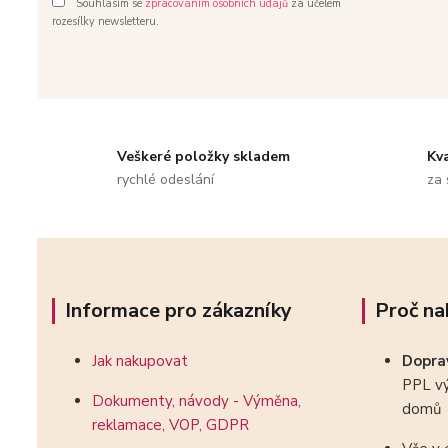
Souhlasím se
zpracováním osobních údajů
za účelem
rozesílky newsletteru.
Veškeré položky skladem
Kv
rychlé odeslání
za 
Informace pro zákazníky
Proč na
Jak nakupovat
Dopr
PPL vý
Dokumenty, návody - Výměna,
domů
reklamace, VOP, GDPR