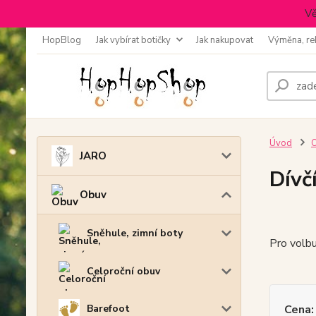
Vě
HopBlog
Jak vybírat botičky
Jak nakupovat
Výměna, re
Úvod
JARO
Dívč
Obuv
Sněhule, zimní boty
Pro volbu
Celoroční obuv
Cena:
Barefoot