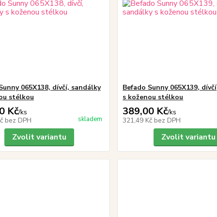
Sunny 065X138, dívčí, sandálky
Befado Sunny 065X139, dívčí
ou stélkou
s koženou stélkou
0 Kč
389,00 Kč
/
ks
/
ks
skladem
Kč
bez DPH
321,49 Kč
bez DPH
Zvolit variantu
Zvolit variantu