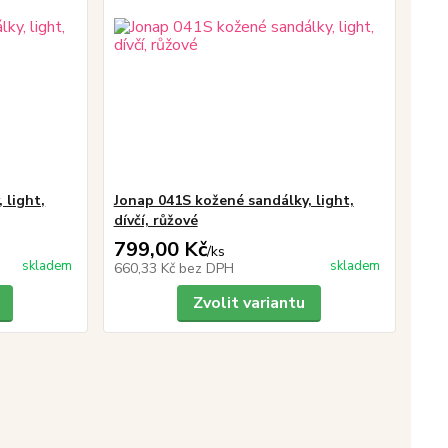
 light,
Jonap 041S kožené sandálky, light,
dívčí, růžové
799,00 Kč
/
ks
skladem
skladem
660,33 Kč
bez DPH
Zvolit variantu