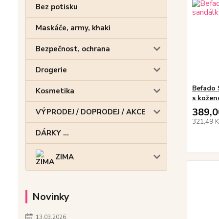
Bez potisku
Maskáče, army, khaki
Bezpečnost, ochrana
Drogerie
Befado 
Kosmetika
s kožen
389,0
VÝPRODEJ / DOPRODEJ / AKCE
321,49 
DÁRKY ...
ZIMA
Novinky
13.03.2026