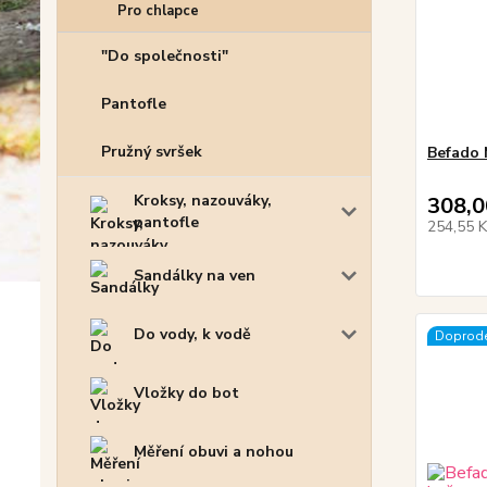
Pro chlapce
"Do společnosti"
Pantofle
Pružný svršek
Befado 
Kroksy, nazouváky,
308,0
pantofle
254,55 
Sandálky na ven
Do vody, k vodě
Doprode
Vložky do bot
Měření obuvi a nohou