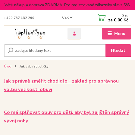
Větší nákup = doprava ZDARMA. Pro registrované zákazníky sleva 5%.
0
ks
CZK
+420 737 132 290
za
0,00 Kč
Menu
Hledat
Úvod
Jak vybírat botičky
Jak správně změřit chodidlo - základ pro správnou
volbu velikosti obuvi
Co má splňovat obuv pro děti, aby byl zajištěn správný
vývoj nohy