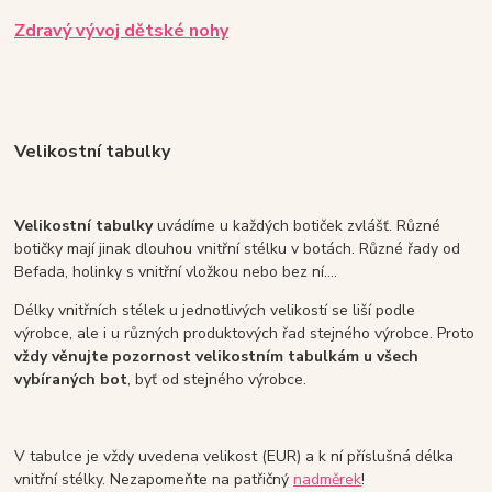
Zdravý vývoj dětské nohy
Velikostní tabulky
Velikostní tabu
lky
uvádíme u každých botiček zvlášť. Různé
botičky mají jinak dlouhou vnitřní stélku v botách. Různé řady od
Befada, holinky s vnitřní vložkou nebo bez ní....
Délky vnitřních stélek u jednotlivých velikostí se liší podle
výrobce, ale i u různých produktových řad stejného výrobce. Proto
vždy věnujte pozornost velikostním tabulkám u všech
vybíraných bot
, byť od stejného výrobce.
V tabulce je vždy uvedena velikost (EUR) a k ní příslušná délka
vnitřní stélky. Nezapomeňte na patřičný
nadměrek
!