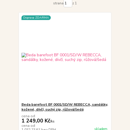
strana
z 1
Doprava ZDARMA
Beda barefoot BF 0001/SD/W REBECCA, sandálky,
kožené, dívčí, suchý zip, růžová/šedá
cena od
1 249,00 Kč
/
ks
cena od
skladem
1 032,23 Kč
bez DPH