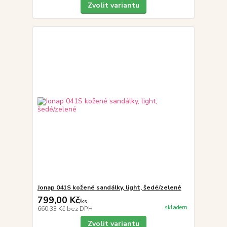
Zvolit variantu
Jonap 041S kožené sandálky, light, šedé/zelené
799,00 Kč
/
ks
skladem
660,33 Kč
bez DPH
Zvolit variantu