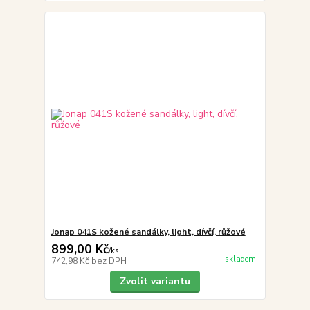
Jonap 041S kožené sandálky, light, dívčí, růžové
899,00 Kč
/
ks
skladem
742,98 Kč
bez DPH
Zvolit variantu