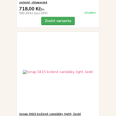
zelené, chlapecké
718,00 Kč
/
ks
skladem
593,39 Kč
bez DPH
Zvolit variantu
Jonap 041S kožené sandálky, light, šedé