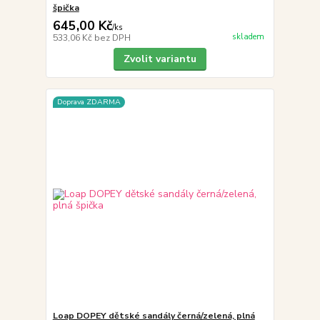
špička
645,00 Kč
/
ks
skladem
533,06 Kč
bez DPH
Zvolit variantu
Doprava ZDARMA
Loap DOPEY dětské sandály černá/zelená, plná