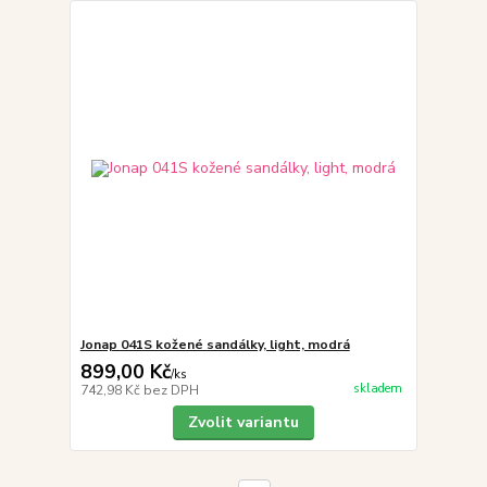
Jonap 041S kožené sandálky, light, modrá
899,00 Kč
/
ks
skladem
742,98 Kč
bez DPH
Zvolit variantu