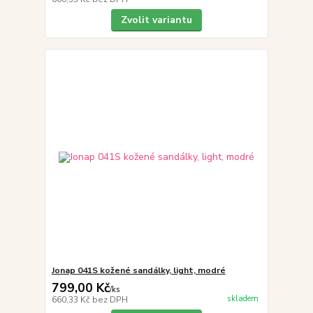
Zvolit variantu
Jonap 041S kožené sandálky, light, modré
799,00 Kč
/
ks
skladem
660,33 Kč
bez DPH