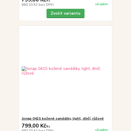
/
ks
skladem
660,33 Kč
bez DPH
Zvolit variantu
Jonap 041S kožené sandálky, light, dívčí, růžové
799,00 Kč
/
ks
skladem
660,33 Kč
bez DPH