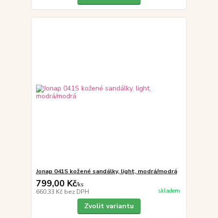
Jonap 041S kožené sandálky, light, modrá/modrá
799,00 Kč
/
ks
skladem
660,33 Kč
bez DPH
Zvolit variantu