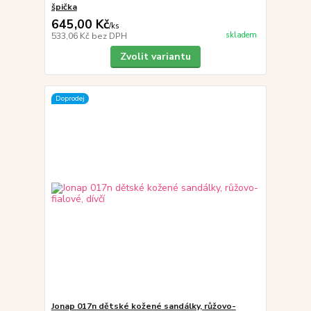
špička
645,00 Kč
/
ks
skladem
533,06 Kč
bez DPH
Zvolit variantu
Doprodej
Jonap 017n dětské kožené sandálky, růžovo-