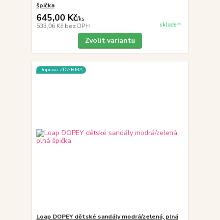
špička
645,00 Kč
/
ks
skladem
533,06 Kč
bez DPH
Zvolit variantu
Doprava ZDARMA
Loap DOPEY dětské sandály modrá/zelená, plná