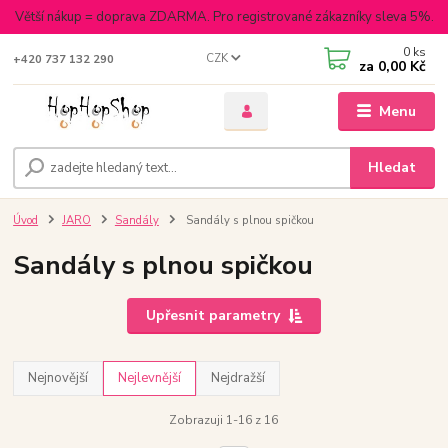
Větší nákup = doprava ZDARMA. Pro registrované zákazníky sleva 5%.
0
ks
CZK
+420 737 132 290
za
0,00 Kč
Menu
Hledat
Úvod
JARO
Sandály
Sandály s plnou spičkou
Sandály s plnou spičkou
Upřesnit parametry
Nejnovější
Nejlevnější
Nejdražší
Zobrazuji 1-16 z 16