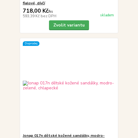
fialové, dívčí
718,00 Kč
/
ks
skladem
593,39 Kč
bez DPH
Zvolit variantu
Doprodej
Jonap 017n dětské kožené sandálky, modro-