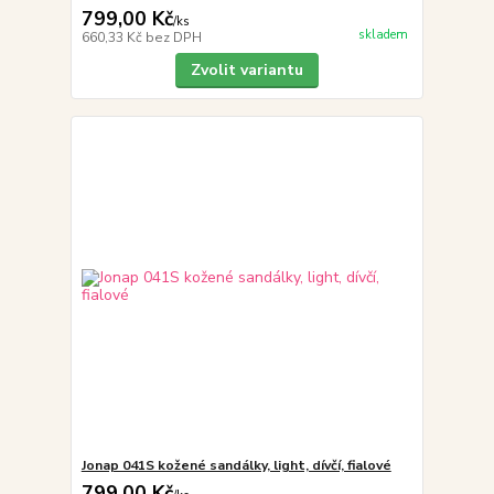
799,00 Kč
/
ks
skladem
660,33 Kč
bez DPH
Zvolit variantu
Jonap 041S kožené sandálky, light, dívčí, fialové
799,00 Kč