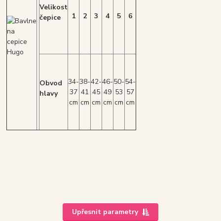
Velikost
1
2
3
4
5
6
čepice
34-
38-
42-
46-
50-
54-
Obvod
37
41
45
49
53
57
hlavy
cm
cm
cm
cm
cm
cm
Upřesnit parametry