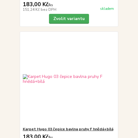
183,00 Kč
/
ks
skladem
151,24 Kč
bez DPH
Zvolit variantu
Karpet Hugo 03 čepice bavlna pruhy F hnědá+bílá
183,00 Kč
/
ks