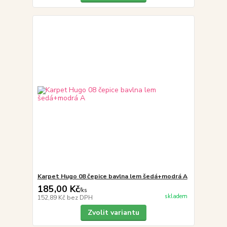
Karpet Hugo 08 čepice bavlna lem šedá+modrá A
185,00 Kč
/
ks
skladem
152,89 Kč
bez DPH
Zvolit variantu