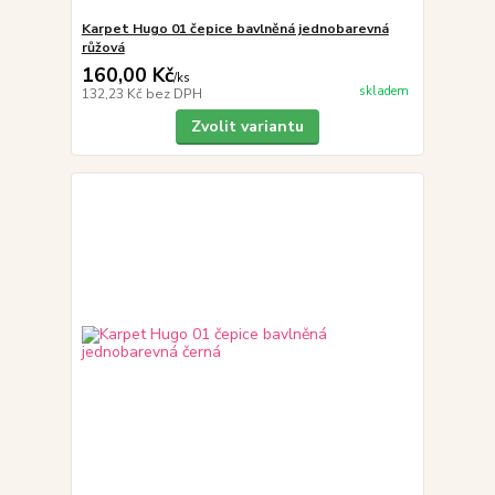
Karpet Hugo 01 čepice bavlněná jednobarevná
růžová
160,00 Kč
/
ks
skladem
132,23 Kč
bez DPH
Zvolit variantu