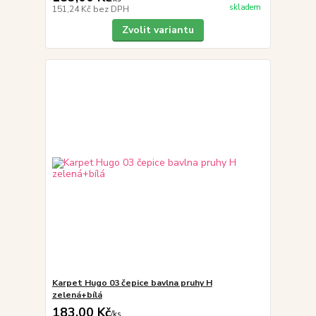
skladem
151,24 Kč
bez DPH
Zvolit variantu
Karpet Hugo 03 čepice bavlna pruhy H
zelená+bílá
183,00 Kč
/
ks