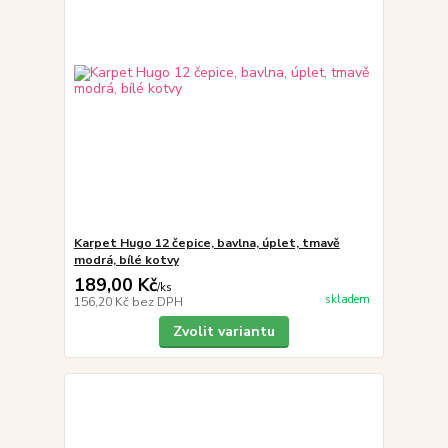
Karpet Hugo 12 čepice, bavlna, úplet, tmavě
modrá, bílé kotvy
189,00 Kč
/
ks
skladem
156,20 Kč
bez DPH
Zvolit variantu