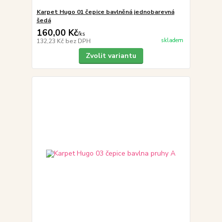
Karpet Hugo 01 čepice bavlněná jednobarevná
šedá
160,00 Kč
/
ks
skladem
132,23 Kč
bez DPH
Zvolit variantu