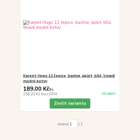
Karpet Hugo 12 čepice, bavlna, úplet, bílá, tmavě
modré kotvy
189,00 Kč
/
ks
skladem
156,20 Kč
bez DPH
Zvolit variantu
strana
z 1