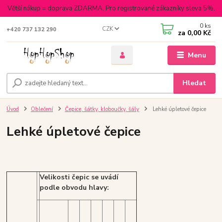
Větší nákup = doprava ZDARMA. Pro registrované zákazníky sleva 5%.
0
ks
CZK
+420 737 132 290
za
0,00 Kč
Menu
Hledat
Úvod
Oblečení
Čepice, šátky, kloboučky, šály
Lehké úpletové čepice
Lehké úpletové čepice
Velikosti čepic se uvádí
podle obvodu hlavy: