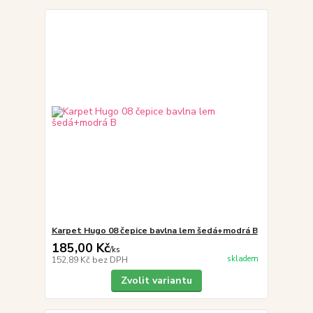
Karpet Hugo 08 čepice bavlna lem šedá+modrá B
185,00 Kč
/
ks
skladem
152,89 Kč
bez DPH
Zvolit variantu