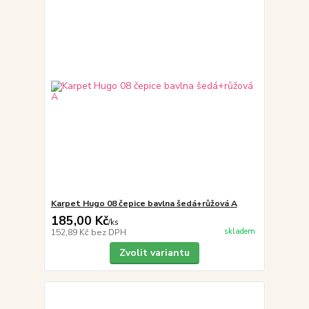
Karpet Hugo 08 čepice bavlna šedá+růžová A
185,00 Kč
/
ks
skladem
152,89 Kč
bez DPH
Zvolit variantu