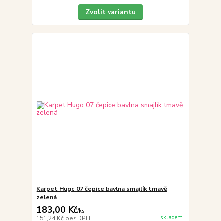
Zvolit variantu
Karpet Hugo 07 čepice bavlna smajlík tmavě
zelená
183,00 Kč
/
ks
skladem
151,24 Kč
bez DPH