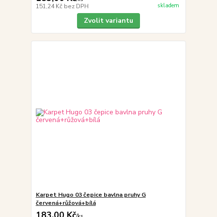
skladem
151,24 Kč
bez DPH
Zvolit variantu
Karpet Hugo 03 čepice bavlna pruhy G
červená+růžová+bílá
183,00 Kč
/
ks