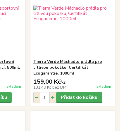
ortovní
Tierra Verde Máchadlo prádla pro
icí, 500ml,
citlivou pokožku, Certifikát
Ecogarantie, 1000ml
159,00 Kč
/
ks
skladem
skladem
131,40 Kč
bez DPH
šíku
Přidat do košíku