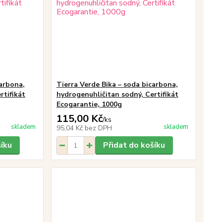
carbona,
Tierra Verde Bika – soda bicarbona,
rtifikát
hydrogenuhličitan sodný, Certifikát
Ecogarantie, 1000g
115,00 Kč
/
ks
skladem
skladem
95,04 Kč
bez DPH
šíku
Přidat do košíku