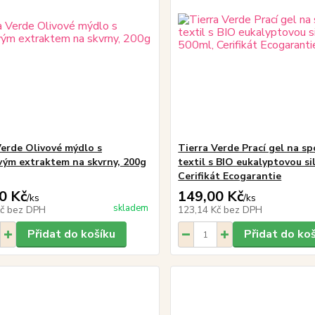
Verde Olivové mýdlo s
Tierra Verde Prací gel na sp
vým extraktem na skvrny, 200g
textil s BIO eukalyptovou sil
Cerifikát Ecogarantie
0 Kč
149,00 Kč
/
ks
/
ks
skladem
Kč
bez DPH
123,14 Kč
bez DPH
Přidat do košíku
Přidat do ko