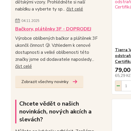
dětskými vzory. Prohlédněte si naší
nabídku a vyberte ty sp...
číst celé
04.11.2025
Bačkory, plátěnky 3F - DOPRODEJ
Výrobce oblíbených bačkor a plátěnek 3F
ukončil činnost 🥲. Vzhledem k cenové
Tierra V
dostupnosti a velké oblíbenosti této
odstraň
značky jsme od dodavatele naposledy...
Certifi
číst celé
79,00
65,29 K
Zobrazit všechny novinky
Chcete vědět o našich
novinkách, nových akcích a
slevách?