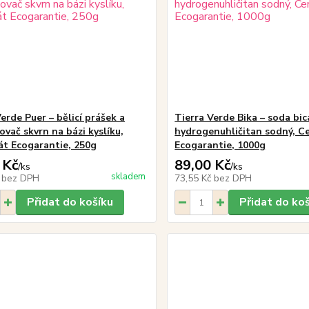
erde Puer – bělicí prášek a
Tierra Verde Bika – soda bi
ovač skvrn na bázi kyslíku,
hydrogenuhličitan sodný, Ce
kát Ecogarantie, 250g
Ecogarantie, 1000g
 Kč
89,00 Kč
/
ks
/
ks
skladem
č
bez DPH
73,55 Kč
bez DPH
Přidat do košíku
Přidat do ko