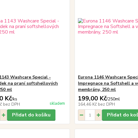
1143 Washcare Special -
Eurona 1146 Washcare Speci
dek na praní softshellových
Impregnace na Softshell a 
250 ml
membrány, 250 ml
0 Kč
199,00 Kč
/
ks
/
250ml
skladem
Kč
bez DPH
164,46 Kč
bez DPH
Přidat do košíku
Přidat do ko