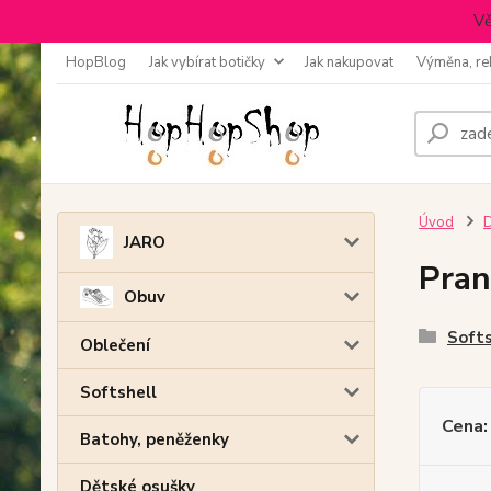
Vě
HopBlog
Jak vybírat botičky
Jak nakupovat
Výměna, re
Úvod
D
JARO
Pran
Obuv
Softs
Oblečení
Softshell
Cena:
Batohy, peněženky
Dětské osušky