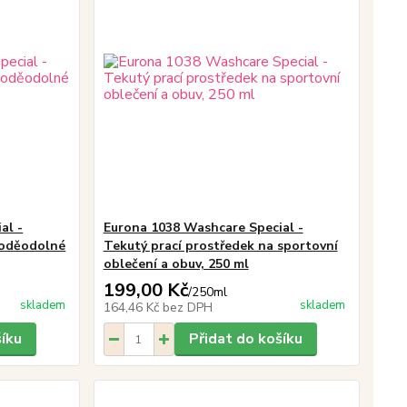
al -
Eurona 1038 Washcare Special -
voděodolné
Tekutý prací prostředek na sportovní
oblečení a obuv, 250 ml
199,00 Kč
/
250ml
skladem
skladem
164,46 Kč
bez DPH
šíku
Přidat do košíku