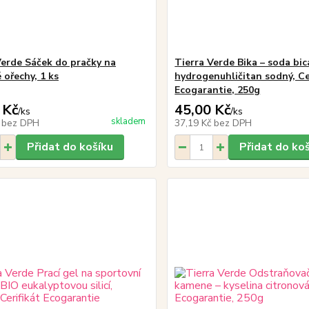
Verde Sáček do pračky na
Tierra Verde Bika – soda bi
 ořechy, 1 ks
hydrogenuhličitan sodný, Ce
Ecogarantie, 250g
 Kč
45,00 Kč
/
ks
/
ks
skladem
č
bez DPH
37,19 Kč
bez DPH
Přidat do košíku
Přidat do ko