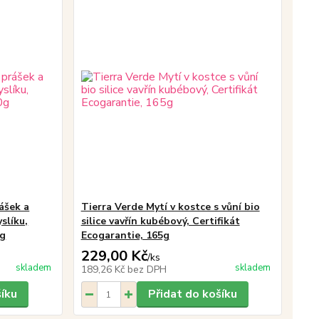
rášek a
Tierra Verde Mytí v kostce s vůní bio
slíku,
silice vavřín kubébový, Certifikát
0g
Ecogarantie, 165g
229,00 Kč
/
ks
skladem
skladem
189,26 Kč
bez DPH
šíku
Přidat do košíku