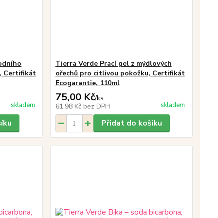
odního
Tierra Verde Prací gel z mýdlových
 Certifikát
ořechů pro citlivou pokožku, Certifikát
Ecogarantie, 110ml
75,00 Kč
/
ks
skladem
skladem
61,98 Kč
bez DPH
šíku
Přidat do košíku