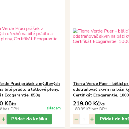
Verde Prací prášek z mýdlových
Tierra Verde Puer – bělicí p
a bílé prádlo a látkové pleny,
odstraňovač skvrn na bázi ky
kát Ecogarantie, 850g
Certifikát Ecogarantie, 100
0 Kč
219,00 Kč
/
ks
/
ks
skladem
Kč
bez DPH
180,99 Kč
bez DPH
Přidat do košíku
Přidat do ko