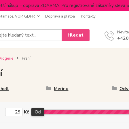
tší nákup = doprava ZDARMA. Pro registrované zákazníky sleva 
klamace, VOP, GDPR
Doprava a platba
Kontakty
Nevíte
Hledat
+420
rogerie
Praní
í
hell
Merino
Odst
Kč
Od