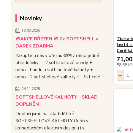
Novinky
13.03.2026
🌸AKCE BŘEZEN 🌸 2x SOFTSHELL =
Tierra 
textil s
DÁREK ZDARMA
Cerifik
Zakupte u nás v březnu 🪺🌸v rámci jedné
71,00
objednávky - 2 softshellové bundy +
58,68 K
nebo - bundu a softshellové kalhoty +
nebo - 2 softshellové kalhoty +...
číst celé
24.11.2025
SOFTSHELLOVÉ KALHOTY - SKLAD
DOPLNĚN
Doplnili jsme na sklad dětské
SOFTSHELLOVÉ KALHOTY Gudo v
jednoduchém efektním designu i s