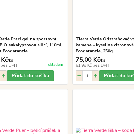
Verde Prací gel na sportovní
Tierra Verde Odstraňovač v
 BIO eukalyptovou silicí, 110ml,
kamene – kyselina citronová,
át Ecogarantie
Ecogarantie, 250g
 Kč
75,00 Kč
/
ks
/
ks
skladem
č
bez DPH
61,98 Kč
bez DPH
Přidat do košíku
Přidat do ko