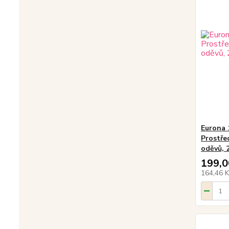
Eurona 
Prostře
oděvů, 
199,0
164,46 