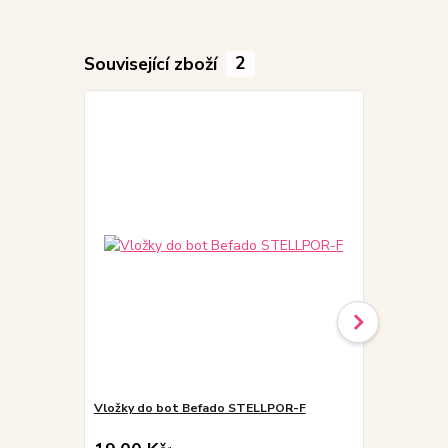
Související zboží
2
Akce
Vložky do bot Befado STELLPOR-F
5 párů - Nov
barev