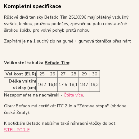
Kompletní specifikace
Růžové dívčí tenisky Befado Tim 251X096 mají plátěný vzdušný
svršek, lehkou, pružnou podešev, zpevněnou patu i dostatečně
širokou špičku pro volný pohyb prstů nohou.
Zapínání je na 1 suchý zip na gumě + gumová tkanička přes nárt.
Velikostní tabulka
Befado Tim
:
Velikost (EUR)
25
26
27
28
29
30
Délka vnitřní
16,2
16,8
17,5
18,1
18,7
19,3
stélky (cm)
Nezapomeňte na nadměrek! -
Čtěte více
.
Obuv Befado má certifikát ITC Zlín a "Zdrowa stopa" (obdoba
české Žirafy).
K botičkám Befado nabízíme také náhradní vložky do bot
STELLPOR-F
.