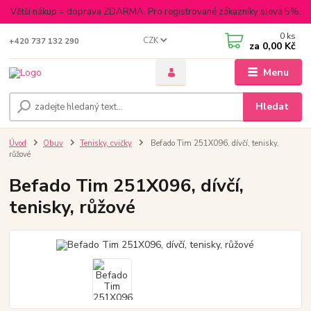
Větší nákup = doprava ZDARMA. Pro registrované zákazníky sleva 5%.
0
ks
CZK
+420 737 132 290
za
0,00 Kč
Menu
Hledat
Úvod
Obuv
Tenisky, cvičky
Befado Tim 251X096, dívčí, tenisky,
růžové
Befado Tim 251X096, dívčí,
tenisky, růžové