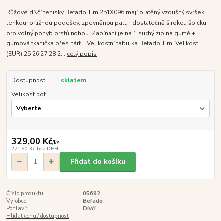
Růžové dívčí tenisky Befado Tim 251X096 mají plátěný vzdušný svršek,
lehkou, pružnou podešev, zpevněnou patu i dostatečně širokou špičku
pro volný pohyb prstů nohou. Zapínání je na 1 suchý zip na gumě +
gumová tkanička přes nárt. Velikostní tabulka Befado Tim: Velikost
(EUR) 25 26 27 28 2...
celý popis
Dostupnost
skladem
Velikost bot
329,00 Kč
/
ks
271,90 Kč
bez DPH
Přidat do košíku
Číslo produktu:
05692
Výrobce:
Befado
Pohlaví:
Dívčí
Hlídat cenu / dostupnost