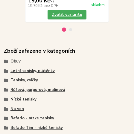
19,00 Kč
101,50 K
/
ks
skladem
15,70 Kč
bez DPH
83,88 Kč
bez
Zvolit variantu
Zboží zařazeno v kategoriích
Obuv
Letní tenisky, plátěnky
Tenisky, cvičky
Růžová, purpurová, malinová
Nízké tenisky
Na ven
Befado - nízké tenisky
Befado Tim - nízké tenisky