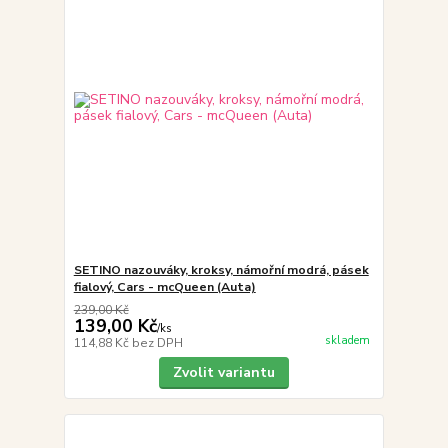
SETINO nazouváky, kroksy, námořní modrá, pásek
fialový, Cars - mcQueen (Auta)
239,00 Kč
139,00 Kč
/
ks
skladem
114,88 Kč
bez DPH
Zvolit variantu