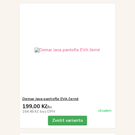
Demar Java pantofle EVA černé
199,00 Kč
/
ks
skladem
164,46 Kč
bez DPH
Zvolit variantu