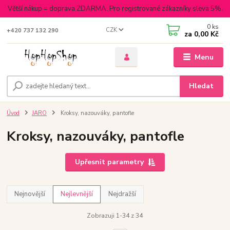
Větší nákup = doprava ZDARMA. Pro registrované zákazníky sleva 5%.
0
ks
CZK
+420 737 132 290
za
0,00 Kč
Menu
Hledat
Úvod
JARO
Kroksy, nazouváky, pantofle
Kroksy, nazouváky, pantofle
Upřesnit parametry
Nejnovější
Nejlevnější
Nejdražší
Zobrazuji 1-34 z 34