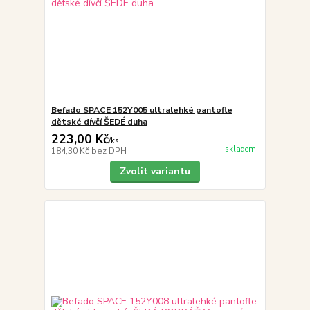
Befado SPACE 152Y005 ultralehké pantofle
dětské dívčí ŠEDÉ duha
223,00 Kč
/
ks
skladem
184,30 Kč
bez DPH
Zvolit variantu