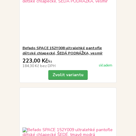
Befado SPACE 152Y008 ultralehké pantofle
dětské chlapecké, ŠEDÁ PODRÁŽKA, vesmír
223,00 Kč
/
ks
skladem
184,30 Kč
bez DPH
Zvolit variantu