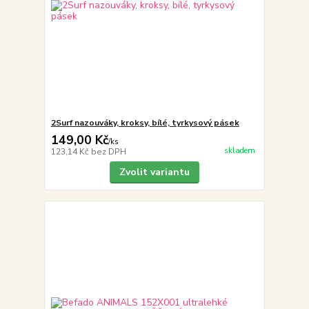
2Surf nazouváky, kroksy, bílé, tyrkysový pásek
149,00 Kč
/
ks
skladem
123,14 Kč
bez DPH
Zvolit variantu