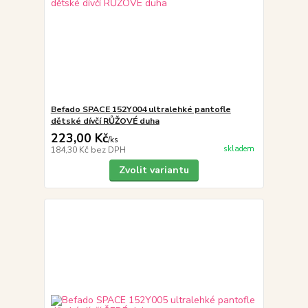
Befado SPACE 152Y004 ultralehké pantofle
dětské dívčí RŮŽOVÉ duha
223,00 Kč
/
ks
skladem
184,30 Kč
bez DPH
Zvolit variantu