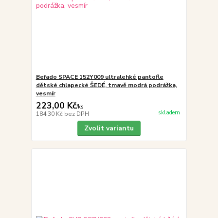
Befado SPACE 152Y009 ultralehké pantofle
dětské chlapecké ŠEDÉ, tmavě modrá podrážka,
vesmír
223,00 Kč
/
ks
skladem
184,30 Kč
bez DPH
Zvolit variantu