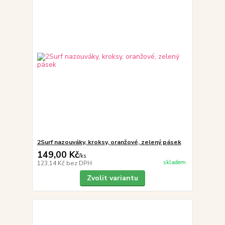
2Surf nazouváky, kroksy, oranžové, zelený pásek
149,00 Kč
/
ks
skladem
123,14 Kč
bez DPH
Zvolit variantu