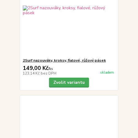
2Surf nazouváky, kroksy, fialové, růžový pásek
149,00 Kč
/
ks
skladem
123,14 Kč
bez DPH
Zvolit variantu