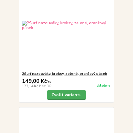
2Surf nazouváky, kroksy, zelené, oranžový pásek
149,00 Kč
/
ks
skladem
123,14 Kč
bez DPH
Zvolit variantu