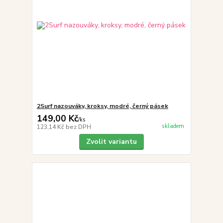
2Surf nazouváky, kroksy, modré, černý pásek
149,00 Kč
/
ks
skladem
123,14 Kč
bez DPH
Zvolit variantu