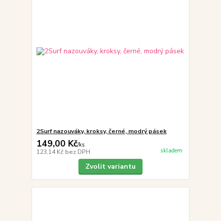
2Surf nazouváky, kroksy, černé, modrý pásek
149,00 Kč
/
ks
skladem
123,14 Kč
bez DPH
Zvolit variantu