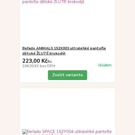
Befado ANIMALS 152X003 ultralehké pantofle
dětské ŽLUTÉ krokodýl
223,00 Kč
/
ks
skladem
184,30 Kč
bez DPH
Zvolit variantu