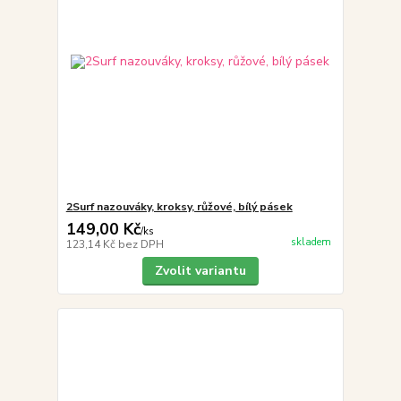
2Surf nazouváky, kroksy, růžové, bílý pásek
149,00 Kč
/
ks
skladem
123,14 Kč
bez DPH
Zvolit variantu