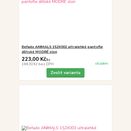
Befado ANIMALS 152X002 ultralehké pantofle
dětské MODRÉ slon
223,00 Kč
/
ks
skladem
184,30 Kč
bez DPH
Zvolit variantu