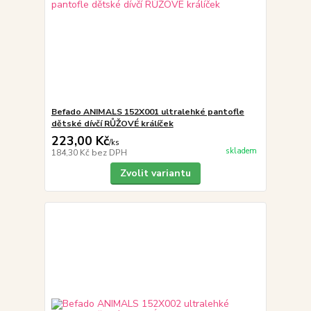
Befado ANIMALS 152X001 ultralehké pantofle
dětské dívčí RŮŽOVÉ králíček
223,00 Kč
/
ks
skladem
184,30 Kč
bez DPH
Zvolit variantu