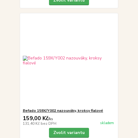
Zvolit variantu
Befado 159X/Y002 nazouváky, kroksy fialové
159,00 Kč
/
ks
skladem
131,40 Kč
bez DPH
Zvolit variantu