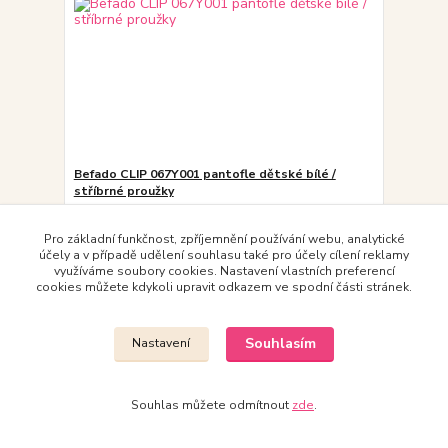
Befado CLIP 067Y001 pantofle dětské bílé /
stříbrné proužky
289,00 Kč
/
ks
skladem
238,84 Kč
bez DPH
Pro základní funkčnost, zpříjemnění používání webu, analytické
účely a v případě udělení souhlasu také pro účely cílení reklamy
Zvolit variantu
využíváme soubory cookies. Nastavení vlastních preferencí
cookies můžete kdykoli upravit odkazem ve spodní části stránek.
Souhlasím
Nastavení
Souhlas můžete odmítnout
zde
.