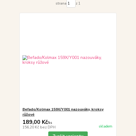
strana
z 1
Befado/Kolmax 159X/Y001 nazouváky, kroksy
růžové
189,00 Kč
/
ks
skladem
156,20 Kč
bez DPH