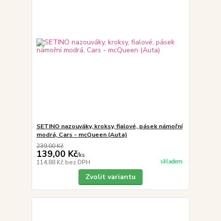
SETINO nazouváky, kroksy, fialové, pásek námořní
modrá, Cars - mcQueen (Auta)
239,00 Kč
139,00 Kč
/
ks
skladem
114,88 Kč
bez DPH
Zvolit variantu