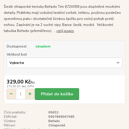
Šedé chlapecké tenisky Befado Tim 672X059 jsou doplněné modrými
detaily. Plátěnky mají vzdušný textilní svršek, lehkou, pružnou podešev,
zpevněnou patu i dostatečně širokou špičku pro volný pohyb prstů
nohou. Zapínání je na 2 suché zipy. Barva: šedá, modrá Velikostní
tabulka Befado (přeměřeno): ...
celý popis
Dostupnost
skladem
Velikost bot
329,00 Kč
/
ks
271,90 Kč
bez DPH
Přidat do košíku
Číslo produktu:
05632
EAN kód:
5907669007485
Výrobce:
Befado
Pohlaví:
Chlapecké