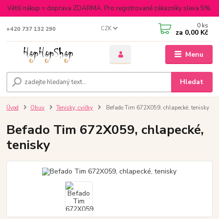
Větší nákup = doprava ZDARMA. Pro registrované zákazníky sleva 5%.
0
ks
CZK
+420 737 132 290
za
0,00 Kč
Menu
Hledat
Úvod
Obuv
Tenisky, cvičky
Befado Tim 672X059, chlapecké, tenisky
Befado Tim 672X059, chlapecké,
tenisky