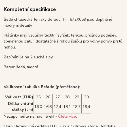
Kompletní specifikace
Šedé chlapecké tenisky Befado Tim 672X059 jsou doplněné
modrými detaily.
Plátěnky mají vzdušný textilní svršek, lehkou, pružnou podešev,
zpevněnou patu i dostatečně širokou špičku pro volný pohyb prstů
nohou.
Zapínání je na 2 suché zipy.
Barva: šedá, modrá
Velikostní tabulka Befado (přeměřeno):
Velikost (EUR)
25
26
27
28
29
30
Délka vnitřní
16,0
16,6
17,4
18,1
18,7
19,4
stélky (cm)
Nezapomeňte na nadměrek! -
Čtěte více
.
Obuv Befado má certifikát ITC Zlín a "Zdrowa stopa" (obdoba