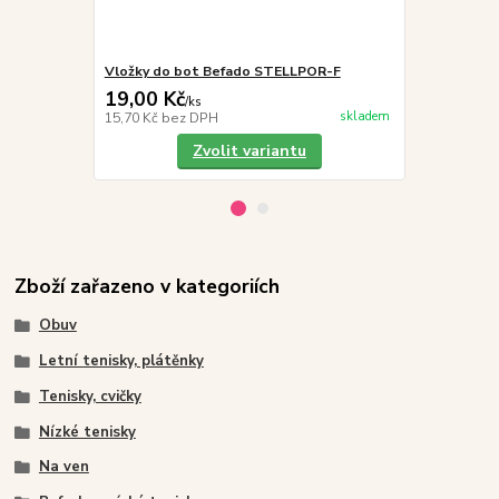
Vložky do bot Befado STELLPOR-F
Befado Tim 
19,00 Kč
329,00 K
/
ks
skladem
15,70 Kč
bez DPH
271,90 Kč
be
Zvolit variantu
Zboží zařazeno v kategoriích
Obuv
Letní tenisky, plátěnky
Tenisky, cvičky
Nízké tenisky
Na ven