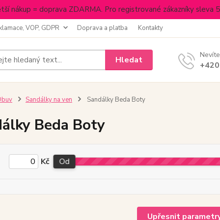
tší nákup = doprava ZDARMA. Pro registrované zákazníky sleva 
klamace, VOP, GDPR
Doprava a platba
Kontakty
Nevíte
Hledat
+420
Obuv
Sandálky na ven
Sandálky Beda Boty
álky Beda Boty
Kč
Od
Upřesnit parametr