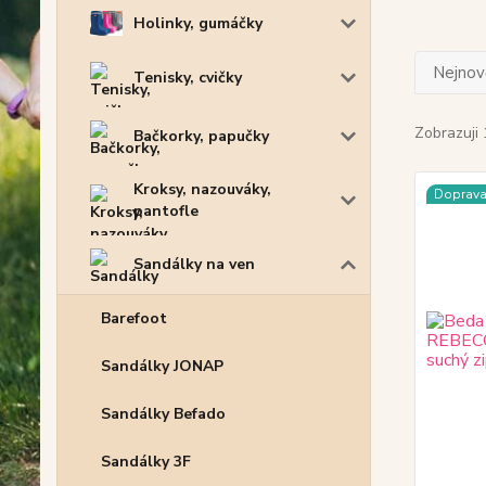
Holinky, gumáčky
Nejnově
Tenisky, cvičky
Zobrazuji 
Bačkorky, papučky
Kroksy, nazouváky,
Doprav
pantofle
Sandálky na ven
Barefoot
Sandálky JONAP
Sandálky Befado
Sandálky 3F