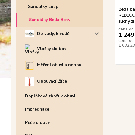
Sandálky Loap
Beda ba
REBECCA
Sandálky Beda Boty
suchý zi
cena od
1 249
Do vody, k vodě
cena od
1 032,2
Vložky do bot
Měření obuvi a nohou
Obouvací lžíce
Doplňkové zboží k obuvi
Impregnace
Péče o obuv