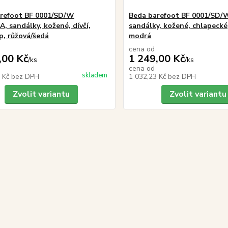
refoot BF 0001/SD/W
Beda barefoot BF 0001/SD/
, sandálky, kožené, dívčí,
sandálky, kožené, chlapecké,
p, růžová/šedá
modrá
cena od
,00 Kč
1 249,00 Kč
/
ks
/
ks
cena od
skladem
3 Kč
bez DPH
1 032,23 Kč
bez DPH
Zvolit variantu
Zvolit variantu