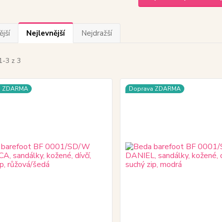
jší
Nejlevnější
Nejdražší
1-3 z 3
a ZDARMA
Doprava ZDARMA