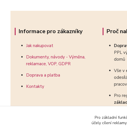
Informace pro zákazníky
Proč na
Jak nakupovat
Dopr
PPL vý
Dokumenty, návody - Výměna,
domů
reklamace, VOP, GDPR
Vše v 
Doprava a platba
odesíl
pracov
Kontakty
Pro re
zákla
kombin
Pro základní funk
účely cílení reklam