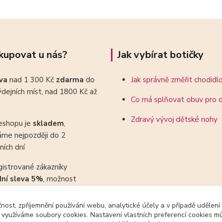
kupovat u nás?
Jak vybírat botičky
ava
nad 1 300 Kč
zdarma
do
Jak správně změřit chodidl
dejních míst, nad 1800 Kč až
Co má splňovat obuv pro d
Zdravý vývoj dětské nohy
eshopu je
skladem
,
áme nejpozději do 2
ních dní
gistrované zákazníky
dní sleva 5%
, možnost
ovat se slevovými kupony
čnost, zpříjemnění používání webu, analytické účely a v případě udělení
y využíváme soubory cookies. Nastavení vlastních preferencí cookies mů