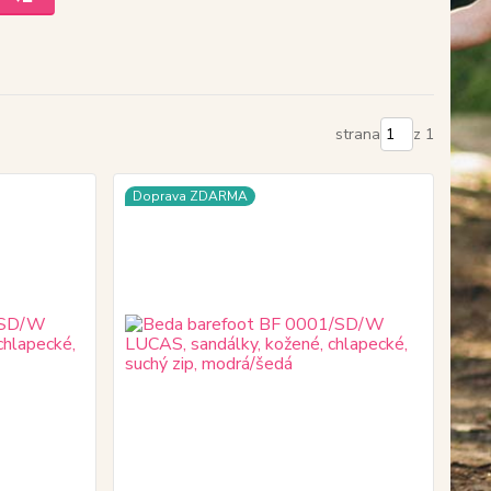
strana
z 1
Doprava ZDARMA