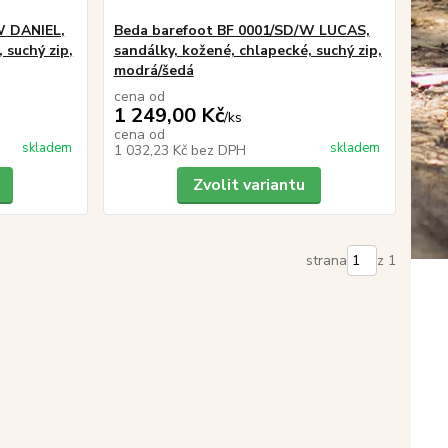
W DANIEL,
Beda barefoot BF 0001/SD/W LUCAS,
 suchý zip,
sandálky, kožené, chlapecké, suchý zip,
modrá/šedá
cena od
1 249,00 Kč
/
ks
cena od
skladem
skladem
1 032,23 Kč
bez DPH
Zvolit variantu
strana
z 1