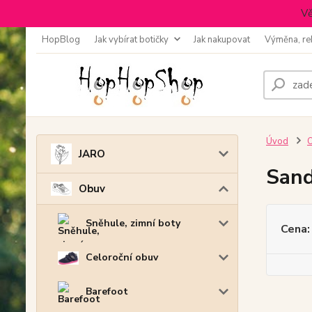
Vě
HopBlog
Jak vybírat botičky
Jak nakupovat
Výměna, re
Úvod
JARO
Sand
Obuv
Sněhule, zimní boty
Cena:
Celoroční obuv
Barefoot