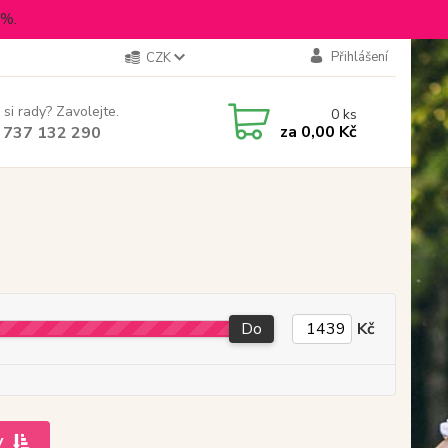
5%.
Přihlášení
CZK
 si rady? Zavolejte.
0
ks
za
0,00 Kč
 737 132 290
Do
Kč
y