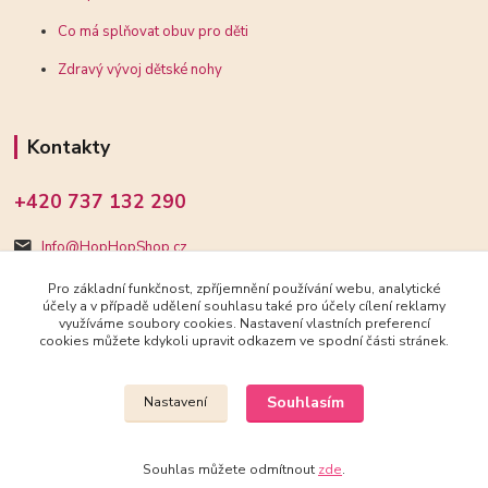
Co má splňovat obuv pro děti
Zdravý vývoj dětské nohy
Kontakty
+420 737 132 290
Info@HopHopShop.cz
Pro základní funkčnost, zpříjemnění používání webu, analytické
účely a v případě udělení souhlasu také pro účely cílení reklamy
využíváme soubory cookies. Nastavení vlastních preferencí
cookies můžete kdykoli upravit odkazem ve spodní části stránek.
Upravit sběr cookies.
Souhlasím
Nastavení
2018-2025 HopHopShop.cz
Souhlas můžete odmítnout
zde
.
Vytvořeno na
Eshop-rychle.cz