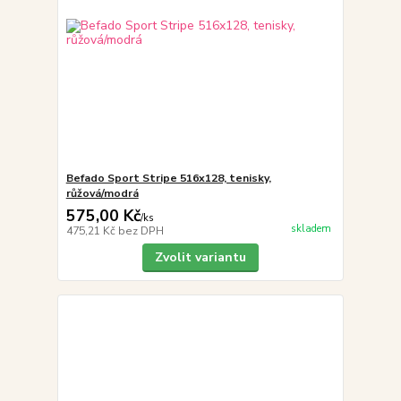
Befado Sport Stripe 516x128, tenisky,
růžová/modrá
575,00 Kč
/
ks
skladem
475,21 Kč
bez DPH
Zvolit variantu