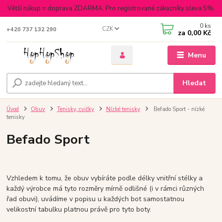
Větší nákup = doprava ZDARMA. Pro registrované zákazníky sleva 5%.
0
ks
CZK
+420 737 132 290
za
0,00 Kč
Menu
Hledat
Úvod
Obuv
Tenisky, cvičky
Nízké tenisky
Befado Sport - nízké
tenisky
Befado Sport
Vzhledem k tomu, že obuv vybíráte podle délky vnitřní stélky a
každý výrobce má tyto rozměry mírně odlišné (i v rámci různých
řad obuvi), uvádíme v popisu u každých bot samostatnou
velikostní tabulku platnou právě pro tyto boty.