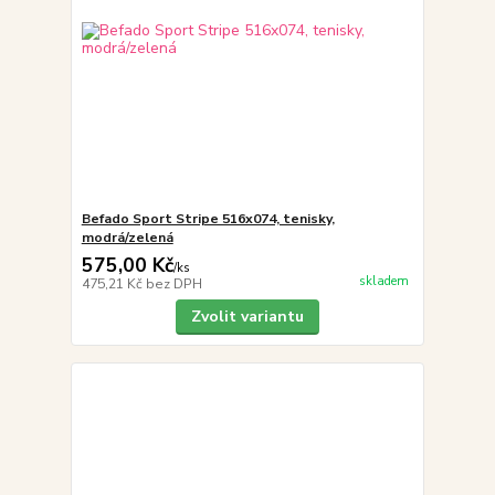
Befado Sport Stripe 516x074, tenisky,
modrá/zelená
575,00 Kč
/
ks
skladem
475,21 Kč
bez DPH
Zvolit variantu