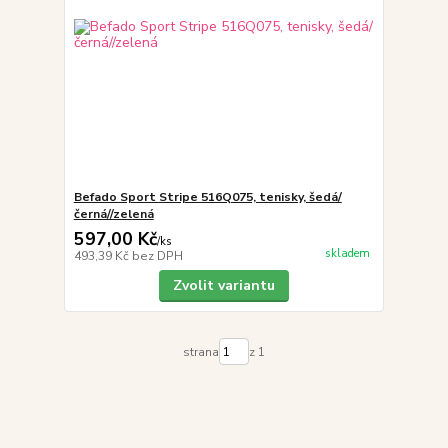
Befado Sport Stripe 516Q075, tenisky, šedá/
černá//zelená
597,00 Kč
/
ks
skladem
493,39 Kč
bez DPH
Zvolit variantu
strana
z 1