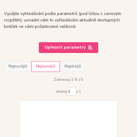
Využijte vyhledávání podle parametrů (pod lištou s cenovým
rozpětím), usnadní vám to vyhledávání aktuálně dostupných
botiček ve vámi požadované velikosti.
Upřesnit parametry
Nejnovější
Nejlevnější
Nejdražší
Zobrazuji 1-5 z 5
strana
z 1