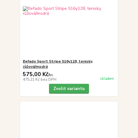
Befado Sport Stripe 516y128, tenisky,
růžová/modrá
575,00 Kč
/
ks
skladem
475,21 Kč
bez DPH
Zvolit variantu