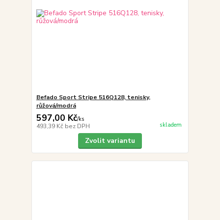
Befado Sport Stripe 516Q128, tenisky,
růžová/modrá
597,00 Kč
/
ks
skladem
493,39 Kč
bez DPH
Zvolit variantu