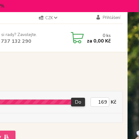
5%.
Přihlášení
CZK
 si rady? Zavolejte.
0
ks
za
0,00 Kč
 737 132 290
Do
Kč
y