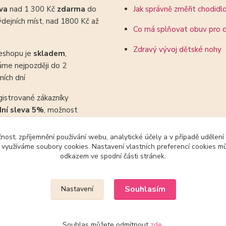
ava
nad 1 300 Kč
zdarma
do
Jak správně změřit chodidl
dejních míst, nad 1800 Kč až
Co má splňovat obuv pro d
Zdravý vývoj dětské nohy
eshopu je
skladem
,
áme nejpozději do 2
ních dní
gistrované zákazníky
dní sleva 5%
, možnost
ovat se slevovými kupony
čnost, zpříjemnění používání webu, analytické účely a v případě udělení
y využíváme soubory cookies. Nastavení vlastních preferencí cookies mů
odkazem ve spodní části stránek.
Upravit sběr cookies.
Souhlasím
Nastavení
Souhlas můžete odmítnout
zde
.