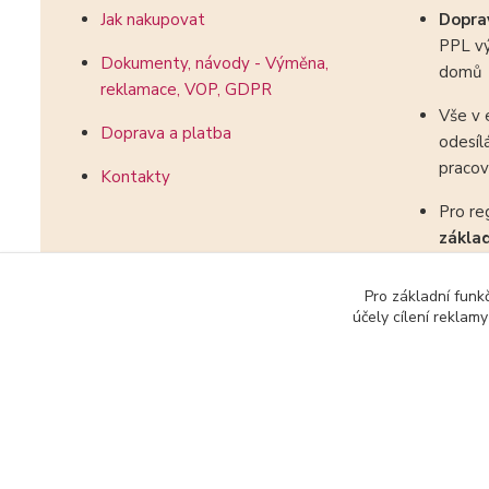
Jak nakupovat
Dopr
PPL vý
Dokumenty, návody - Výměna,
domů
reklamace, VOP, GDPR
Vše v 
Doprava a platba
odesíl
pracov
Kontakty
Pro re
zákla
kombin
Pro základní funk
účely cílení reklam
2018-2025 HopHopShop.cz