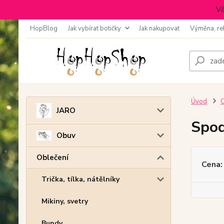
Vě
HopBlog
Jak vybírat botičky
Jak nakupovat
Výměna, re
Úvod
O
JARO
Spod
Obuv
Oblečení
Cena:
Trička, tílka, nátělníky
Mikiny, svetry
Bundy