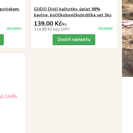
 potiskem,
GUDO Dívčí kalhotky, úplet 98%
bavlna, kočičky/sovičky/srdíčka set 3ks
139,00 Kč
/
ks
skladem
skladem
114,88 Kč
bez DPH
Zvolit variantu