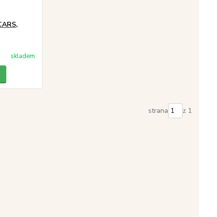
 CARS,
skladem
strana
z 1