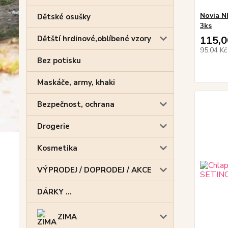
Novia N
Dětské osušky
3ks
115,0
Dětští hrdinové,oblíbené vzory
95,04 K
Bez potisku
Maskáče, army, khaki
Bezpečnost, ochrana
Drogerie
Kosmetika
VÝPRODEJ / DOPRODEJ / AKCE
DÁRKY ...
ZIMA