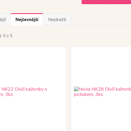
jší
Nejlevnější
Nejdražší
1-5 z 5