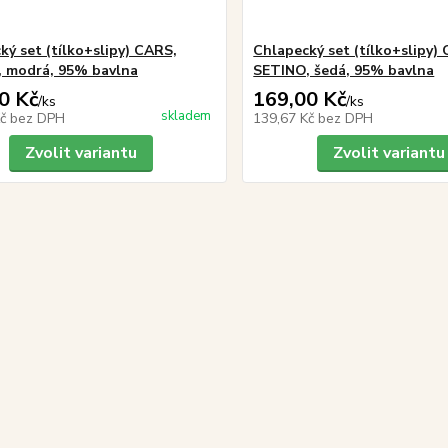
ký set (tílko+slipy) CARS,
Chlapecký set (tílko+slipy)
 modrá, 95% bavlna
SETINO, šedá, 95% bavlna
0 Kč
169,00 Kč
/
ks
/
ks
skladem
Kč
bez DPH
139,67 Kč
bez DPH
Zvolit variantu
Zvolit variantu