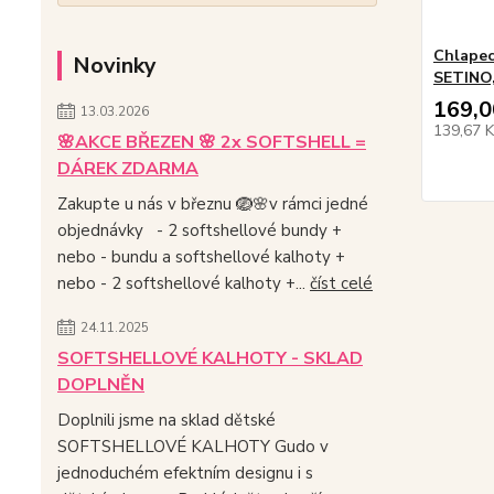
Chlapec
Novinky
SETINO,
169,0
13.03.2026
139,67 
🌸AKCE BŘEZEN 🌸 2x SOFTSHELL =
DÁREK ZDARMA
Zakupte u nás v březnu 🪺🌸v rámci jedné
objednávky - 2 softshellové bundy +
nebo - bundu a softshellové kalhoty +
nebo - 2 softshellové kalhoty +...
číst celé
24.11.2025
SOFTSHELLOVÉ KALHOTY - SKLAD
DOPLNĚN
Doplnili jsme na sklad dětské
SOFTSHELLOVÉ KALHOTY Gudo v
jednoduchém efektním designu i s