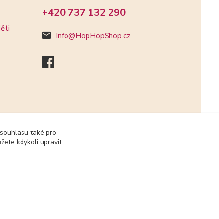
o
+420 737 132 290
ěti
Info@HopHopShop.cz
 souhlasu také pro
žete kdykoli upravit
Vytvořeno na
Eshop-rychle.cz