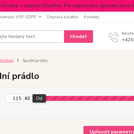
tší nákup = doprava ZDARMA. Pro registrované zákazníky sleva 
klamace, VOP, GDPR
Doprava a platba
Kontakty
Nevíte
Hledat
+420
blečení
Spodní prádlo
ní prádlo
Kč
Od
Upřesnit parametr