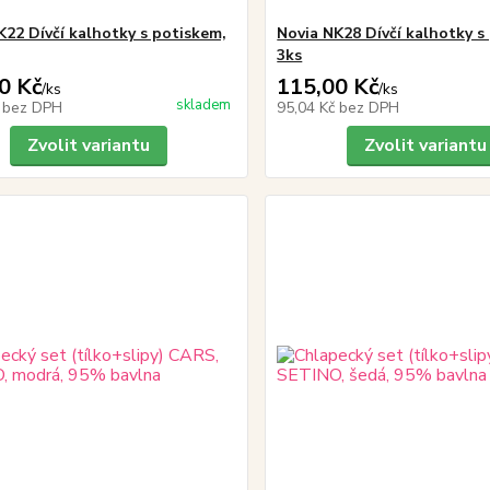
K22 Dívčí kalhotky s potiskem,
Novia NK28 Dívčí kalhotky s
3ks
0 Kč
115,00 Kč
/
ks
/
ks
skladem
č
bez DPH
95,04 Kč
bez DPH
Zvolit variantu
Zvolit variantu