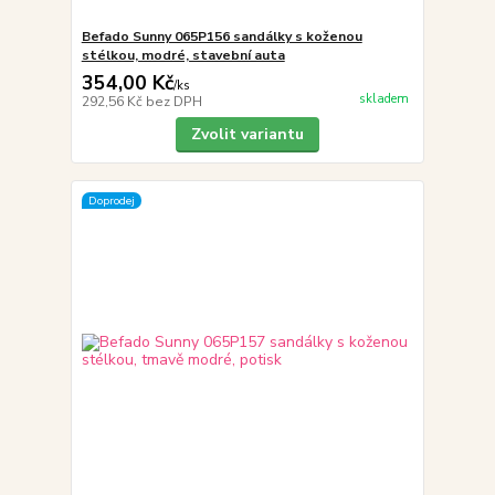
Befado Sunny 065P156 sandálky s koženou
stélkou, modré, stavební auta
354,00 Kč
/
ks
skladem
292,56 Kč
bez DPH
Zvolit variantu
Doprodej