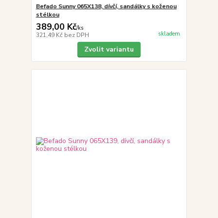
Befado Sunny 065X138, dívčí, sandálky s koženou
stélkou
389,00 Kč
/
ks
skladem
321,49 Kč
bez DPH
Zvolit variantu