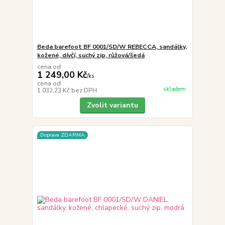
Beda barefoot BF 0001/SD/W REBECCA, sandálky,
kožené, dívčí, suchý zip, růžová/šedá
cena od
1 249,00 Kč
/
ks
cena od
skladem
1 032,23 Kč
bez DPH
Zvolit variantu
Doprava ZDARMA