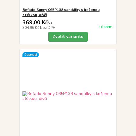
Befado Sunny 065P138 sandálky s koženou
stélkou, dívčí
369,00 Kč
/
ks
skladem
304,96 Kč
bez DPH
Zvolit variantu
Doprodej