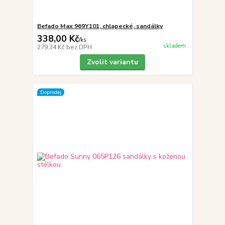
Befado Max 969Y101, chlapecké, sandálky
338,00 Kč
/
ks
skladem
279,34 Kč
bez DPH
Zvolit variantu
Doprodej