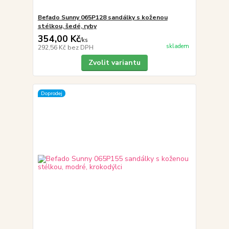
Befado Sunny 065P128 sandálky s koženou
stélkou, šedé, ryby
354,00 Kč
/
ks
skladem
292,56 Kč
bez DPH
Zvolit variantu
Doprodej