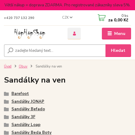
Větší nákup = doprava ZDARMA. Pro registrované zákazníky sleva 5%.
0
ks
CZK
+420 737 132 290
za
0,00 Kč
Menu
Hledat
Úvod
Obuv
Sandálky na ven
Sandálky na ven
Barefoot
Sandálky JONAP
Sandálky Befado
Sandálky 3F
Sandálky Loap
Sandálky Beda Boty