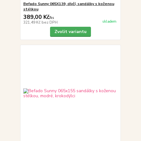
Befado Sunny 065X139, dívčí, sandálky s koženou
stélkou
389,00 Kč
/
ks
skladem
321,49 Kč
bez DPH
Zvolit variantu