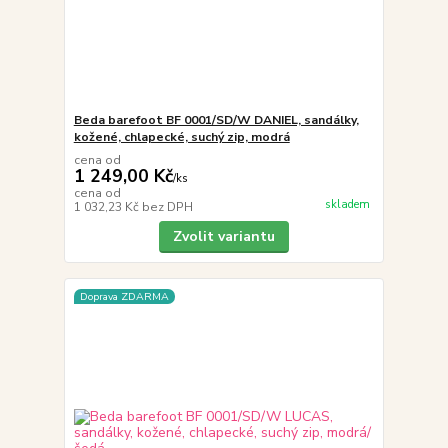
Beda barefoot BF 0001/SD/W DANIEL, sandálky,
kožené, chlapecké, suchý zip, modrá
cena od
1 249,00 Kč
/
ks
cena od
skladem
1 032,23 Kč
bez DPH
Zvolit variantu
Doprava ZDARMA