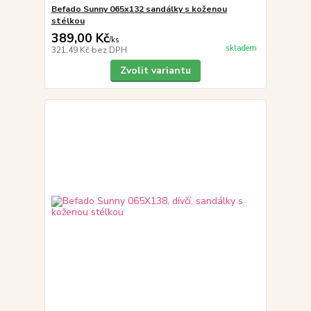
Befado Sunny 065x132 sandálky s koženou
stélkou
389,00 Kč
/
ks
skladem
321,49 Kč
bez DPH
Zvolit variantu