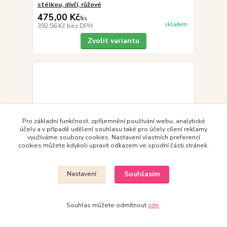
stélkou, dívčí, růžové
475,00 Kč
/
ks
skladem
392,56 Kč
bez DPH
Zvolit variantu
Pro základní funkčnost, zpříjemnění používání webu, analytické
účely a v případě udělení souhlasu také pro účely cílení reklamy
využíváme soubory cookies. Nastavení vlastních preferencí
cookies můžete kdykoli upravit odkazem ve spodní části stránek.
Souhlasím
Nastavení
Souhlas můžete odmítnout
zde
.
Befado Runner 066Y103 sandálky s koženou