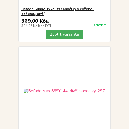
Befado Sunny 065P139 sandálky s koženou
stélkou, dívčí
369,00 Kč
/
ks
skladem
304,96 Kč
bez DPH
Zvolit variantu