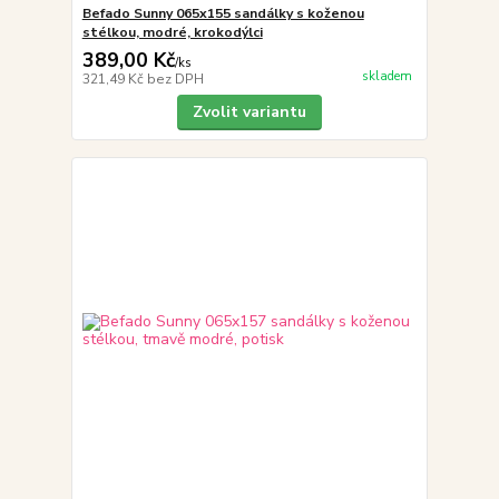
Befado Sunny 065x155 sandálky s koženou
stélkou, modré, krokodýlci
389,00 Kč
/
ks
skladem
321,49 Kč
bez DPH
Zvolit variantu