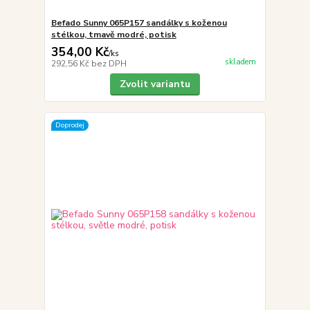
Befado Sunny 065P157 sandálky s koženou
stélkou, tmavě modré, potisk
354,00 Kč
/
ks
skladem
292,56 Kč
bez DPH
Zvolit variantu
Doprodej