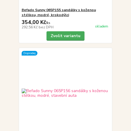
Befado Sunny 065P155 sandálky s koženou
stélkou, modré, krokodýlci
354,00 Kč
/
ks
skladem
292,56 Kč
bez DPH
Zvolit variantu
Doprodej