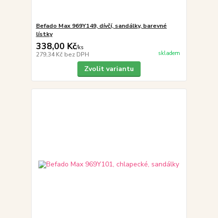
Befado Max 969Y149, dívčí, sandálky, barevné
lístky
338,00 Kč
/
ks
skladem
279,34 Kč
bez DPH
Zvolit variantu