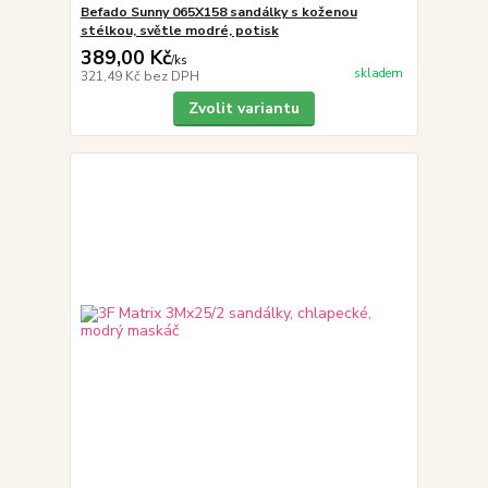
Befado Sunny 065X158 sandálky s koženou
stélkou, světle modré, potisk
389,00 Kč
/
ks
skladem
321,49 Kč
bez DPH
Zvolit variantu