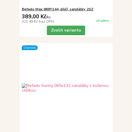
Befado Max 869Y144, dívčí, sandálky, 2SZ
389,00 Kč
/
ks
skladem
321,49 Kč
bez DPH
Zvolit variantu
Doprodej