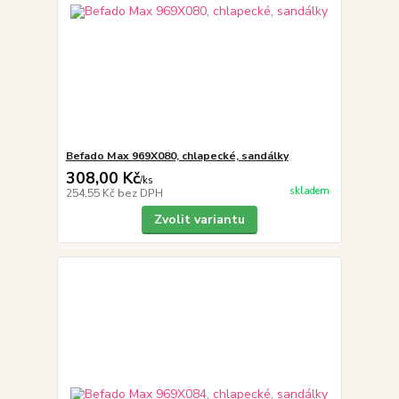
Befado Max 969X080, chlapecké, sandálky
308,00 Kč
/
ks
skladem
254,55 Kč
bez DPH
Zvolit variantu