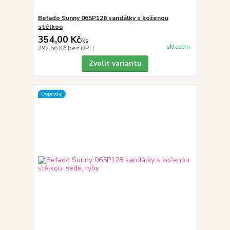
Befado Sunny 065P126 sandálky s koženou
stélkou
354,00 Kč
/
ks
skladem
292,56 Kč
bez DPH
Zvolit variantu
Doprodej