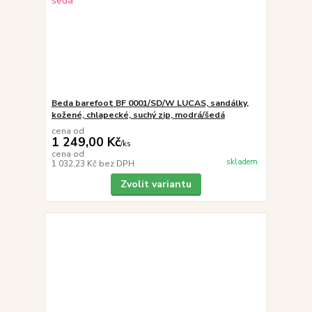
Beda barefoot BF 0001/SD/W LUCAS, sandálky,
kožené, chlapecké, suchý zip, modrá/šedá
cena od
1 249,00 Kč
/
ks
cena od
skladem
1 032,23 Kč
bez DPH
Zvolit variantu