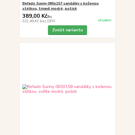
Befado Sunny 065x157 sandálky s koženou
stélkou, tmavě modré, potisk
389,00 Kč
/
ks
skladem
321,49 Kč
bez DPH
Zvolit variantu