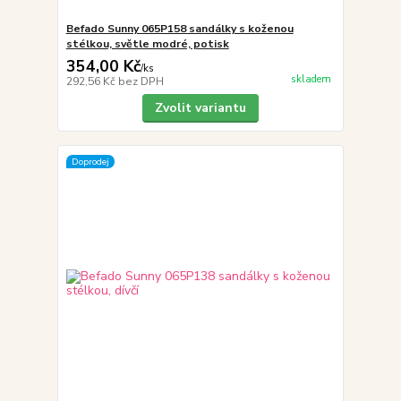
Befado Sunny 065P158 sandálky s koženou
stélkou, světle modré, potisk
354,00 Kč
/
ks
skladem
292,56 Kč
bez DPH
Zvolit variantu
Doprodej