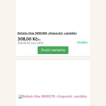
Befado Max 969X069, chlapecké, sandálky
308,00 Kč
/
ks
skladem
254,55 Kč
bez DPH
Zvolit variantu