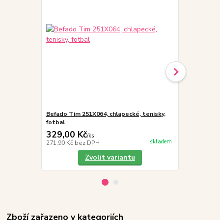
Befado Tim 251X064, chlapecké, tenisky,
Vložky do 
fotbal
329,00 Kč
19,00 Kč
/
ks
skladem
271,90 Kč
bez DPH
15,70 Kč
bez
Zvolit variantu
Zboží zařazeno v kategoriích