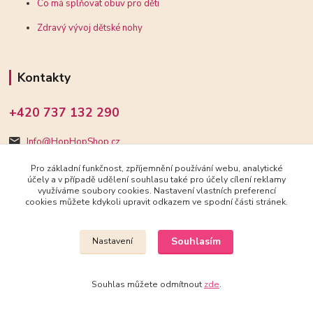
Co má splňovat obuv pro děti
Zdravý vývoj dětské nohy
Kontakty
+420 737 132 290
Info@HopHopShop.cz
Pro základní funkčnost, zpříjemnění používání webu, analytické
účely a v případě udělení souhlasu také pro účely cílení reklamy
využíváme soubory cookies. Nastavení vlastních preferencí
cookies můžete kdykoli upravit odkazem ve spodní části stránek.
Upravit sběr cookies.
Souhlasím
Nastavení
2018-2025 HopHopShop.cz
Souhlas můžete odmítnout
zde
.
Vytvořeno na
Eshop-rychle.cz