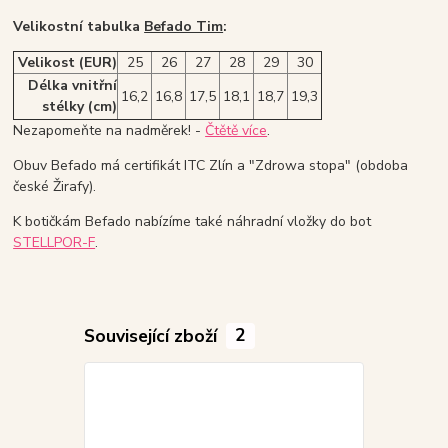
Velikostní tabulka
Befado Tim
:
Velikost (EUR)
25
26
27
28
29
30
Délka vnitřní
16,2
16,8
17,5
18,1
18,7
19,3
stélky (cm)
Nezapomeňte na nadměrek! -
Čtětě více
.
Obuv Befado má certifikát ITC Zlín a "Zdrowa stopa" (obdoba
české Žirafy).
K botičkám Befado nabízíme také náhradní vložky do bot
STELLPOR-F
.
Související zboží
2