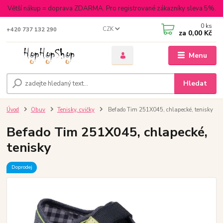
Větší nákup = doprava ZDARMA. Pro registrované zákazníky sleva 5%.
0
ks
CZK
+420 737 132 290
za
0,00 Kč
Menu
Hledat
Úvod
Obuv
Tenisky, cvičky
Befado Tim 251X045, chlapecké, tenisky
Befado Tim 251X045, chlapecké,
tenisky
Doprodej