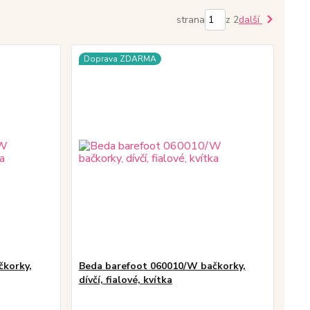
strana
z 2
další
Doprava ZDARMA
čkorky,
Beda barefoot 060010/W bačkorky,
dívčí, fialové, kvítka