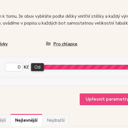
k tomu, že obuv vybíráte podle délky vnitřní stélky a každý výr
), uvádíme v popisu u každých bot samostatnou velikostní tabulk
ívky
Pro chlapce
Kč
Od
Upřesnit parametr
jší
Nejlevnější
Nejdražší