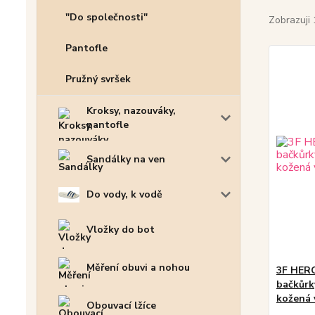
"Do společnosti"
Zobrazuji 
Pantofle
Pružný svršek
Kroksy, nazouváky,
pantofle
Sandálky na ven
Do vody, k vodě
Vložky do bot
Měření obuvi a nohou
3F HERO
bačkůrk
kožená 
Obouvací lžíce