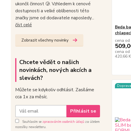
ukončil činnost 🥲. Vzhledem k cenové
dostupnosti a velké oblíbenosti této
značky jsme od dodavatele naposledy...
číst celé
Beda ba
chlapec
Zobrazit všechny novinky
cena od
509,0
cena od
420,66 
Chcete vědět o našich
novinkách, nových akcích a
slevách?
Doprav
Můžete se kdykoliv odhlásit. Zasíláme
cca 1x za měsíc.
Přihlásit se
Souhlasím se
zpracováním osobních údajů
za účelem
rozesílky newsletteru.