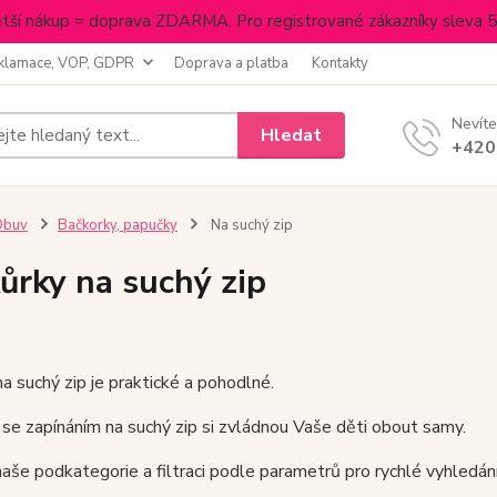
tší nákup = doprava ZDARMA. Pro registrované zákazníky sleva 
klamace, VOP, GDPR
Doprava a platba
Kontakty
Nevíte
Hledat
+420
Obuv
Bačkorky, papučky
Na suchý zip
ůrky na suchý zip
na suchý zip je praktické a pohodlné.
se zapínáním na suchý zip si zvládnou Vaše děti obout samy.
naše podkategorie a filtraci podle parametrů pro rychlé vyhledán