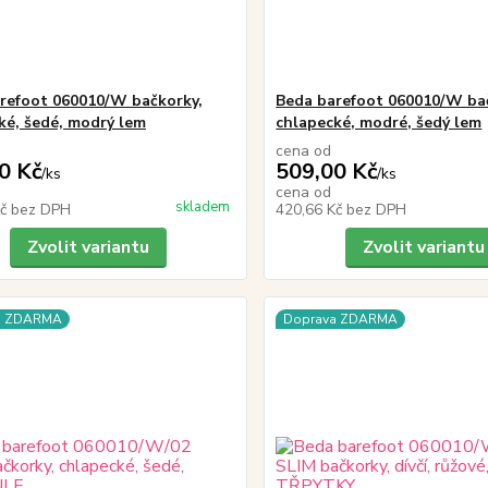
refoot 060010/W bačkorky,
Beda barefoot 060010/W ba
ké, šedé, modrý lem
chlapecké, modré, šedý lem
cena od
0 Kč
509,00 Kč
/
ks
/
ks
cena od
skladem
Kč
bez DPH
420,66 Kč
bez DPH
Zvolit variantu
Zvolit variantu
a ZDARMA
Doprava ZDARMA