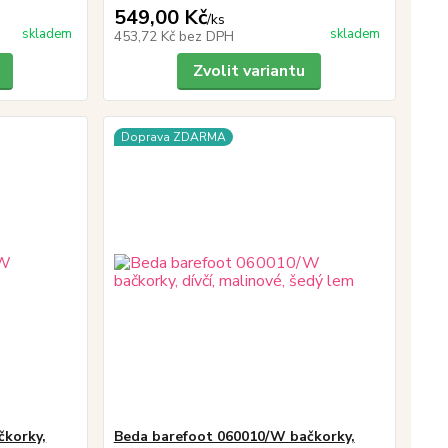
549,00 Kč
/
ks
skladem
skladem
453,72 Kč
bez DPH
Zvolit variantu
Doprava ZDARMA
čkorky,
Beda barefoot 060010/W bačkorky,