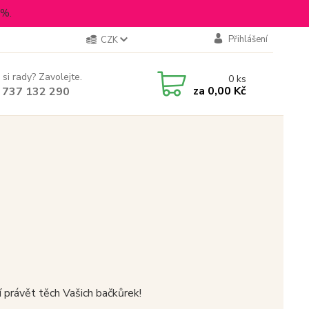
5%.
Přihlášení
CZK
 si rady? Zavolejte.
0
ks
za
0,00 Kč
 737 132 290
í právět těch Vašich bačkůrek!