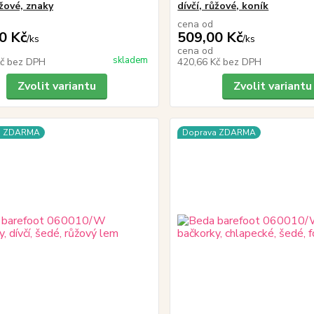
ůžové, znaky
dívčí, růžové, koník
cena od
0 Kč
509,00 Kč
/
ks
/
ks
cena od
skladem
Kč
bez DPH
420,66 Kč
bez DPH
Zvolit variantu
Zvolit variantu
a ZDARMA
Doprava ZDARMA