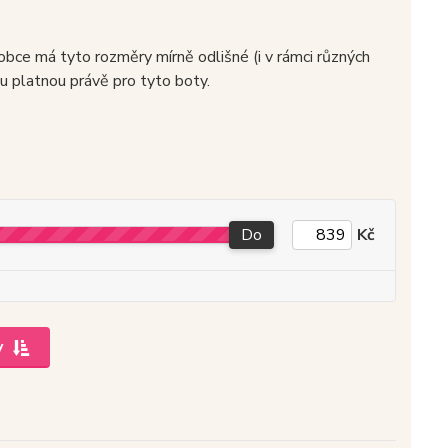
obce má tyto rozměry mírně odlišné (i v rámci různých
u platnou právě pro tyto boty.
Do
Kč
y