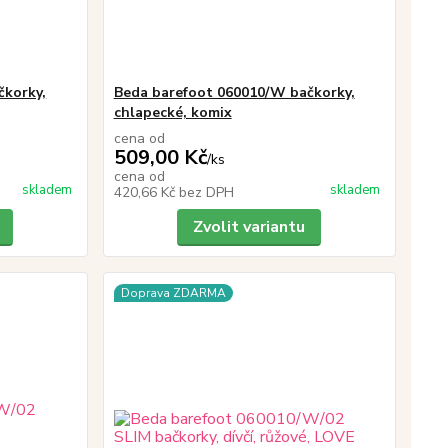
čkorky,
Beda barefoot 060010/W bačkorky,
chlapecké, komix
cena od
509,00 Kč
/
ks
cena od
skladem
skladem
420,66 Kč
bez DPH
Zvolit variantu
Doprava ZDARMA