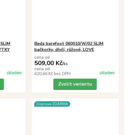
 SLIM
Beda barefoot 060010/W/02 SLIM
PYTKY
bačkorky, dívčí, růžové, LOVE
cena od
509,00 Kč
/
ks
cena od
skladem
skladem
420,66 Kč
bez DPH
Zvolit variantu
Doprava ZDARMA