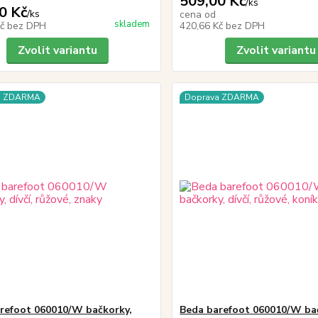
509,00 Kč
/
ks
0 Kč
/
ks
cena od
skladem
Kč
bez DPH
420,66 Kč
bez DPH
Zvolit variantu
Zvolit variantu
a ZDARMA
Doprava ZDARMA
refoot 060010/W bačkorky,
Beda barefoot 060010/W ba