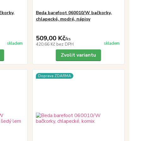
čkorky,
Beda barefoot 060010/W bačkorky,
chlapecké, modré, nápisy
509,00 Kč
/
ks
skladem
skladem
420,66 Kč
bez DPH
Zvolit variantu
Doprava ZDARMA