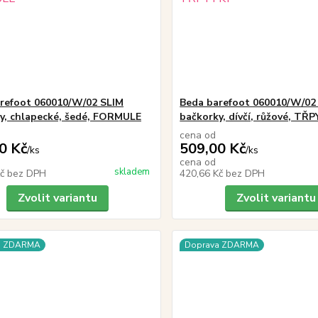
refoot 060010/W/02 SLIM
Beda barefoot 060010/W/02
y, chlapecké, šedé, FORMULE
bačkorky, dívčí, růžové, TŘ
cena od
0 Kč
509,00 Kč
/
ks
/
ks
cena od
skladem
Kč
bez DPH
420,66 Kč
bez DPH
Zvolit variantu
Zvolit variantu
a ZDARMA
Doprava ZDARMA