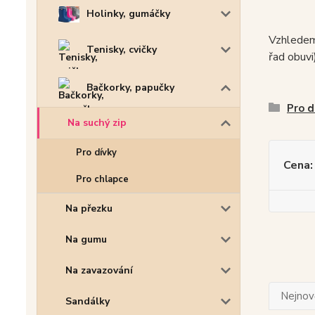
Holinky, gumáčky
Vzhledem 
Tenisky, cvičky
řad obuvi
Bačkorky, papučky
Pro d
Na suchý zip
Pro dívky
Cena:
Pro chlapce
Na přezku
Na gumu
Na zavazování
Nejnově
Sandálky