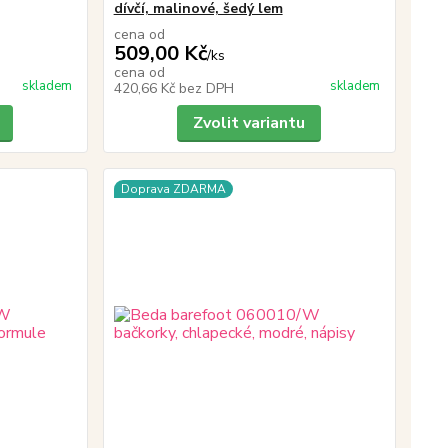
dívčí, malinové, šedý lem
cena od
509,00 Kč
/
ks
cena od
skladem
skladem
420,66 Kč
bez DPH
Zvolit variantu
Doprava ZDARMA