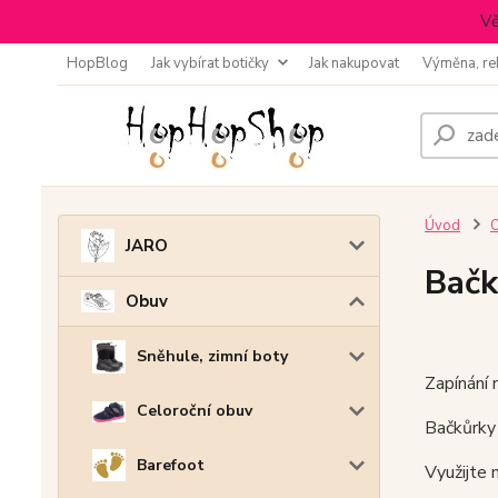
Vě
HopBlog
Jak vybírat botičky
Jak nakupovat
Výměna, re
Úvod
JARO
Bačk
Obuv
Sněhule, zimní boty
Zapínání 
Celoroční obuv
Bačkůrky 
Barefoot
Využijte 