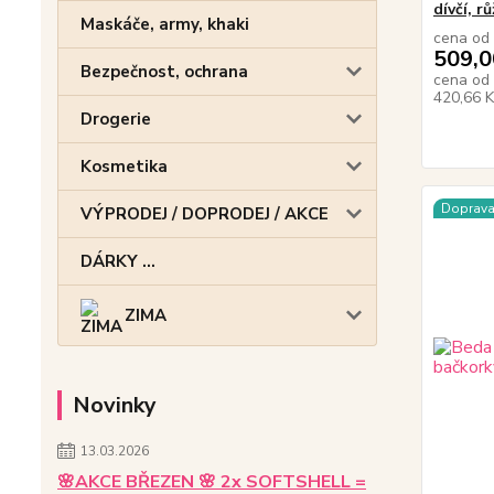
dívčí, r
Maskáče, army, khaki
cena od
509,0
Bezpečnost, ochrana
cena od
420,66 
Drogerie
Kosmetika
Doprav
VÝPRODEJ / DOPRODEJ / AKCE
DÁRKY ...
ZIMA
Novinky
13.03.2026
🌸AKCE BŘEZEN 🌸 2x SOFTSHELL =