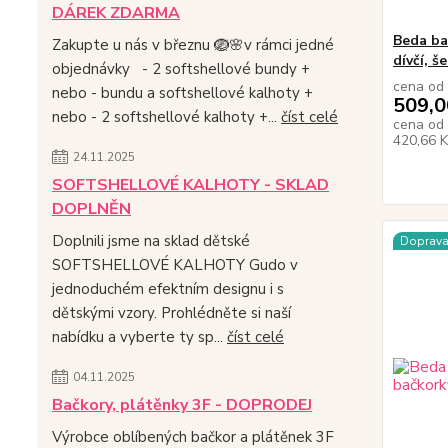
DÁREK ZDARMA
Beda ba
Zakupte u nás v březnu 🪺🌸v rámci jedné
dívčí, š
objednávky - 2 softshellové bundy +
cena od
nebo - bundu a softshellové kalhoty +
509,0
nebo - 2 softshellové kalhoty +...
číst celé
cena od
420,66 
24.11.2025
SOFTSHELLOVÉ KALHOTY - SKLAD
DOPLNĚN
Doplnili jsme na sklad dětské
Doprav
SOFTSHELLOVÉ KALHOTY Gudo v
jednoduchém efektním designu i s
dětskými vzory. Prohlédněte si naší
nabídku a vyberte ty sp...
číst celé
04.11.2025
Bačkory, plátěnky 3F - DOPRODEJ
Výrobce oblíbených bačkor a plátěnek 3F