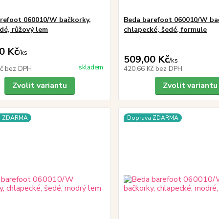
refoot 060010/W bačkorky,
Beda barefoot 060010/W ba
edé, růžový lem
chlapecké, šedé, formule
0 Kč
/
ks
509,00 Kč
/
ks
skladem
Kč
bez DPH
420,66 Kč
bez DPH
Zvolit variantu
Zvolit variantu
a ZDARMA
Doprava ZDARMA