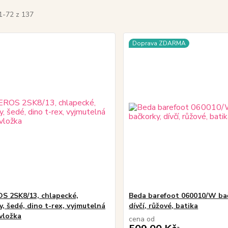
1-72 z 137
Doprava ZDARMA
S 2SK8/13, chlapecké,
Beda barefoot 060010/W ba
y, šedé, dino t-rex, vyjmutelná
dívčí, růžové, batika
vložka
cena od