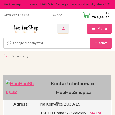
Větší nákup = doprava ZDARMA. Pro registrované zákazníky sleva 5%.
0
ks
CZK
+420 737 132 290
za
0,00 Kč
Menu
Hledat
Úvod
Kontakty
Kontaktní informace -
HopHopShop.cz
Adresa:
Na Konvářce 2039/19
15000 Praha 5 - Smíchov
MAPA