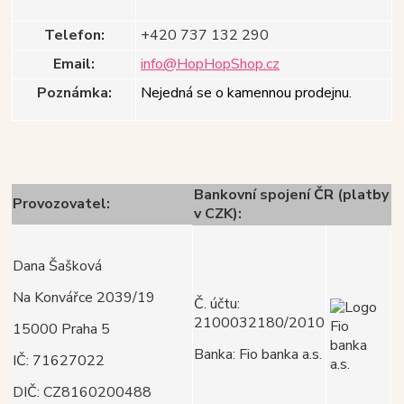
Telefon:
+420 737 132 290
Email:
info@HopHopShop.cz
Poznámka:
Nejedná se o kamennou prodejnu.
Bankovní spojení ČR (platby
Provozovatel:
v CZK):
Dana Šašková
Na Konvářce 2039/19
Č. účtu:
2100032180/2010
15000 Praha 5
Banka: Fio banka a.s.
IČ: 71627022
DIČ: CZ8160200488