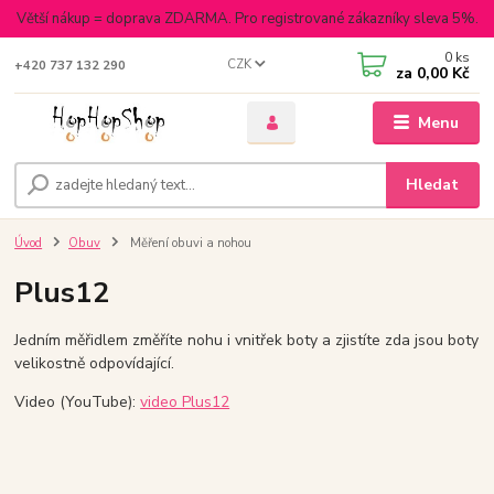
Větší nákup = doprava ZDARMA. Pro registrované zákazníky sleva 5%.
0
ks
CZK
+420 737 132 290
za
0,00 Kč
Menu
Hledat
Úvod
Obuv
Měření obuvi a nohou
Plus12
Jedním měřidlem změříte nohu i vnitřek boty a zjistíte zda jsou boty
velikostně odpovídající.
Video (YouTube):
video Plus12