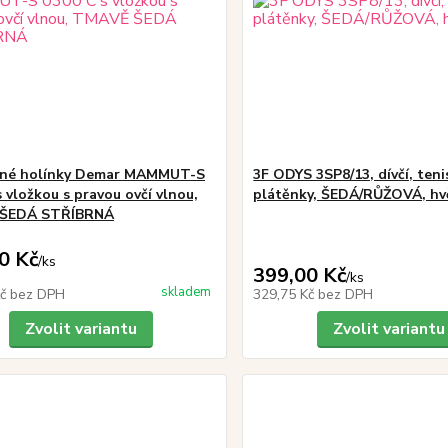
ené holínky Demar MAMMUT-S
3F ODYS 3SP8/13, dívčí, teni
 vložkou s pravou ovčí vlnou,
plátěnky, ŠEDÁ/RŮŽOVÁ, hv
ŠEDÁ STŘÍBRNÁ
0 Kč
/
ks
399,00 Kč
/
ks
skladem
Kč
bez DPH
329,75 Kč
bez DPH
Zvolit variantu
Zvolit variantu