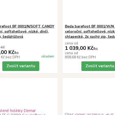
refoot BF 0001/N/SOFT CANDY
Beda barefoot BF 0001/W/
í, softshellové, nízké, dívčí,
celoroční, softshellové, nízk
y, šedá/růžová
chlapecké, 2x suchý zip, še
cena od
1 039,00 Kč
 Kč
/
ks
,00 Kč
/
ks
cena od
skladem
4 Kč
bez DPH
858,68 Kč
bez DPH
Zvolit variantu
Zvolit variantu