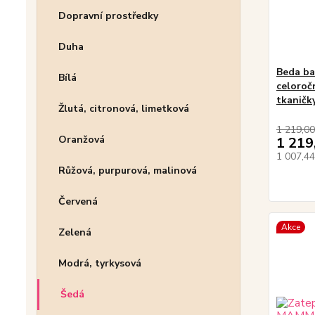
Dopravní prostředky
Duha
Beda ba
Bílá
celoročn
tkaničk
Žlutá, citronová, limetková
1 219,00
Oranžová
1 219
1 007,4
Růžová, purpurová, malinová
Červená
Akce
Zelená
Modrá, tyrkysová
Šedá