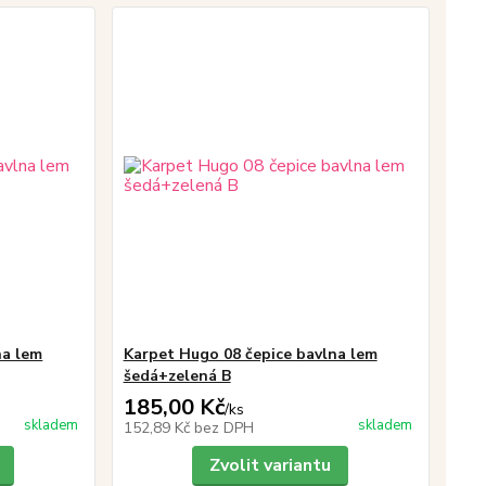
na lem
Karpet Hugo 08 čepice bavlna lem
šedá+zelená B
185,00 Kč
/
ks
skladem
skladem
152,89 Kč
bez DPH
Zvolit variantu