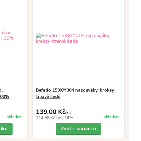
o,
Befado 159X/Y004 nazouváky, kroksy
 100%
tmavě šedé
139,00 Kč
/
ks
skladem
skladem
114,88 Kč
bez DPH
šíku
Zvolit variantu