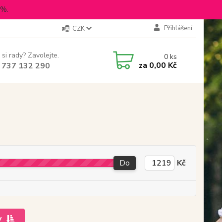
5%.
Přihlášení
CZK
 si rady? Zavolejte.
0
ks
za
0,00 Kč
 737 132 290
Do
Kč
y