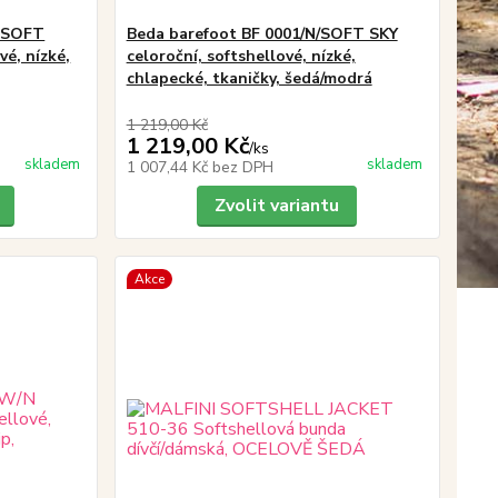
N SOFT
Beda barefoot BF 0001/N/SOFT SKY
vé, nízké,
celoroční, softshellové, nízké,
chlapecké, tkaničky, šedá/modrá
1 219,00 Kč
1 219,00 Kč
/
ks
skladem
skladem
1 007,44 Kč
bez DPH
Zvolit variantu
Akce