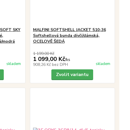
N SOFT SKY
MALFINI SOFTSHELL JACKET 510-36
é,
Softshellová bunda dívčí/dámská,
dá/modrá
OCELOVĚ ŠEDÁ
1 199,00 Kč
1 099,00 Kč
/
ks
skladem
skladem
908,26 Kč
bez DPH
Zvolit variantu