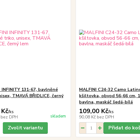
 INFINITY 131-67, bavlněné
MALFINI C24-32 Camo Latin
unisex, TMAVÁ BŘIDLICE, černý
kšiltovka, obvod 56-66 cm,
bavlna, maskáč šedá-bílá
 Kč
109,00 Kč
/
ks
/
ks
skladem
č
bez DPH
90,08 Kč
bez DPH
Zvolit variantu
Přidat do ko