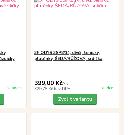
sky,
3F ODYS 3SP8/14, dívčí, tenisky,
ězdičky
plátěnky, ŠEDÁ/RŮŽOVÁ, srdíčka
399,00 Kč
/
ks
skladem
skladem
329,75 Kč
bez DPH
Zvolit variantu