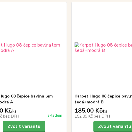
Hugo 08 čepice bavlna lem
Karpet Hugo 08 čepice bavl
odrá A
šedá+modrá B
0 Kč
185,00 Kč
/
ks
/
ks
skladem
Kč
bez DPH
152,89 Kč
bez DPH
Zvolit variantu
Zvolit variantu