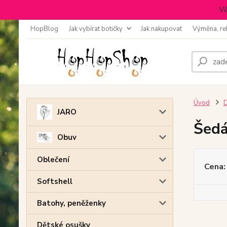
Vě
HopBlog
Jak vybírat botičky
Jak nakupovat
Výměna, re
Úvod
D
JARO
Šed
Obuv
Oblečení
Cena:
Softshell
Batohy, peněženky
Dětské osušky