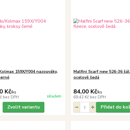
Kolmax 159X/Y004 nazouváky,
Malfini Scarf new 526-36 šál
černé
ocelově šedá
0 Kč
84,00 Kč
/
ks
/
ks
skladem
Kč
bez DPH
69,42 Kč
bez DPH
Zvolit variantu
Přidat do ko