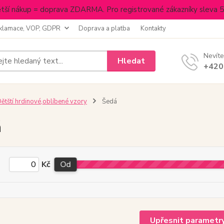
tší nákup = doprava ZDARMA. Pro registrované zákazníky sleva 
klamace, VOP, GDPR
Doprava a platba
Kontakty
Nevíte
Hledat
+420
ětští hrdinové,oblíbené vzory
Šedá
á
Kč
Od
Upřesnit parametr