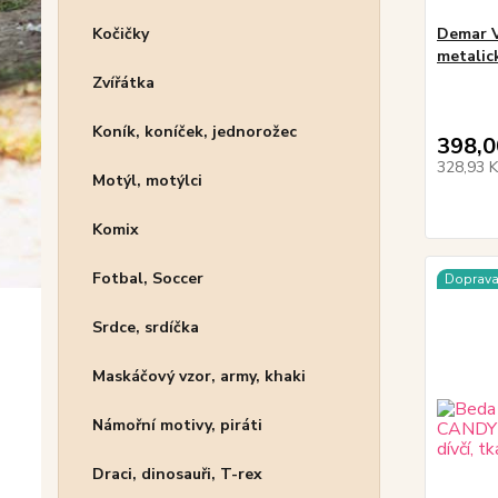
Demar V
Kočičky
metalic
Zvířátka
Koník, koníček, jednorožec
398,0
328,93 
Motýl, motýlci
Komix
Fotbal, Soccer
Doprav
Srdce, srdíčka
Maskáčový vzor, army, khaki
Námořní motivy, piráti
Draci, dinosauři, T-rex