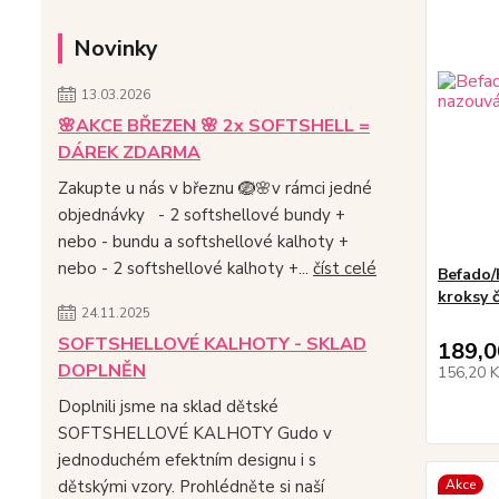
Novinky
13.03.2026
🌸AKCE BŘEZEN 🌸 2x SOFTSHELL =
DÁREK ZDARMA
Zakupte u nás v březnu 🪺🌸v rámci jedné
objednávky - 2 softshellové bundy +
nebo - bundu a softshellové kalhoty +
nebo - 2 softshellové kalhoty +...
číst celé
Befado/
kroksy 
24.11.2025
SOFTSHELLOVÉ KALHOTY - SKLAD
189,0
DOPLNĚN
156,20 
Doplnili jsme na sklad dětské
SOFTSHELLOVÉ KALHOTY Gudo v
jednoduchém efektním designu i s
Akce
dětskými vzory. Prohlédněte si naší