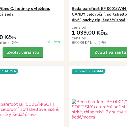
ibes C, holinky s vložkou,
Beda barefoot BF 0001/W/
ká šedá
CANDY celoroční, softshello
dívčí, suchý zip, šedá/růžová
cena od
1 039,00 Kč
/
ks
0 Kč
/
ks
cena od
skladem
Kč
bez DPH
858,68 Kč
bez DPH
Zvolit variantu
Zvolit variantu
a ZDARMA
Doprava ZDARMA