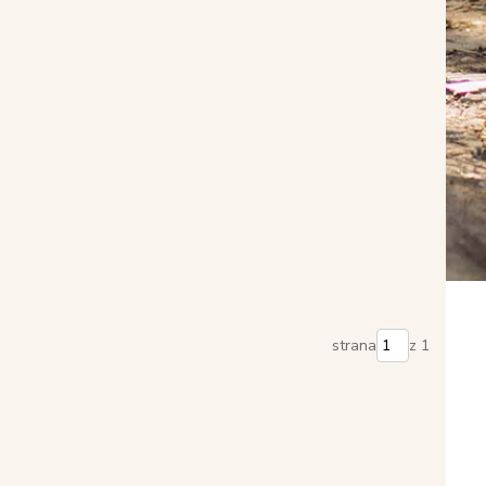
strana
z 1