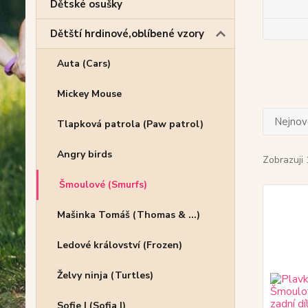
Dětské osušky
Dětští hrdinové,oblíbené vzory
Auta (Cars)
Mickey Mouse
Nejnově
Tlapková patrola (Paw patrol)
Angry birds
Zobrazuji 
Šmoulové (Smurfs)
Mašinka Tomáš (Thomas & ...)
Ledové království (Frozen)
Želvy ninja (Turtles)
Sofie I (Sofia I)