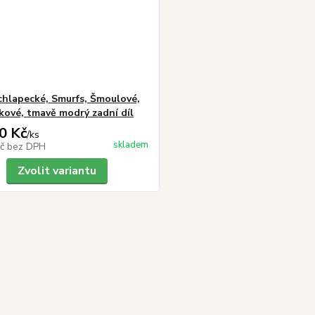
 chlapecké, Smurfs, Šmoulové,
kové, tmavě modrý zadní díl
0 Kč
/
ks
skladem
Kč
bez DPH
Zvolit variantu