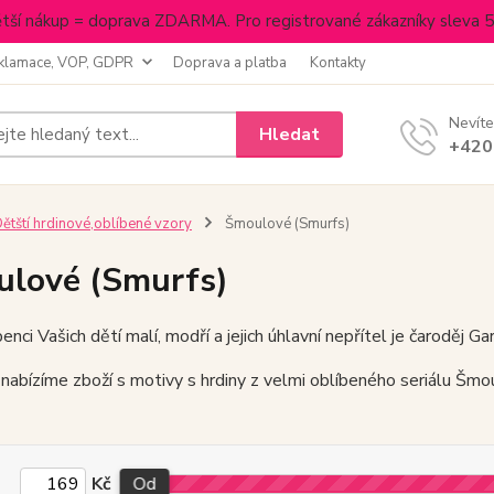
tší nákup = doprava ZDARMA. Pro registrované zákazníky sleva 
klamace, VOP, GDPR
Doprava a platba
Kontakty
Nevíte
Hledat
+420
ětští hrdinové,oblíbené vzory
Šmoulové (Smurfs)
lové (Smurfs)
benci Vašich dětí malí, modří a jejich úhlavní nepřítel je čaroděj G
abízíme zboží s motivy s hrdiny z velmi oblíbeného seriálu Šmo
Kč
Od