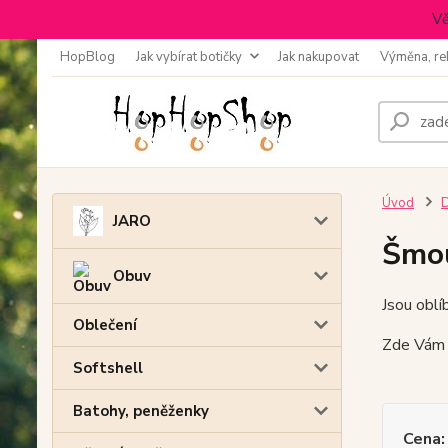
Vě
HopBlog
Jak vybírat botičky
Jak nakupovat
Výměna, re
Úvod
D
JARO
Šmou
Obuv
Jsou oblí
Oblečení
Zde Vám n
Softshell
Batohy, peněženky
Cena: