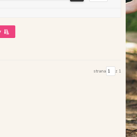
y
strana
z 1