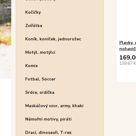
Kočičky
Zvířátka
Koník, koníček, jednorožec
Plavky,
nohavič
Motýl, motýlci
169,0
139,67 
Komix
Fotbal, Soccer
Srdce, srdíčka
Maskáčový vzor, army, khaki
Námořní motivy, piráti
Draci, dinosauři, T-rex