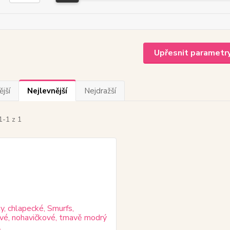
Upřesnit parametr
jší
Nejlevnější
Nejdražší
1-1 z 1