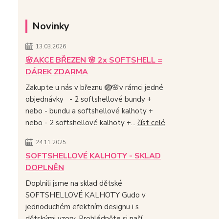
Novinky
13.03.2026
🌸AKCE BŘEZEN 🌸 2x SOFTSHELL =
DÁREK ZDARMA
Zakupte u nás v březnu 🪺🌸v rámci jedné
objednávky - 2 softshellové bundy +
nebo - bundu a softshellové kalhoty +
nebo - 2 softshellové kalhoty +...
číst celé
24.11.2025
SOFTSHELLOVÉ KALHOTY - SKLAD
DOPLNĚN
Doplnili jsme na sklad dětské
SOFTSHELLOVÉ KALHOTY Gudo v
jednoduchém efektním designu i s
dětskými vzory. Prohlédněte si naší