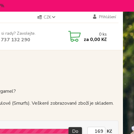
5%.
Přihlášení
CZK
 si rady? Zavolejte.
0
ks
za
0,00 Kč
 737 132 290
argamel?
ulové (Smurfs). Veškeré zobrazované zboží je skladem.
Do
Kč