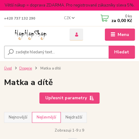
Větší nákup = doprava ZDARMA. Pro registrované zákazníky sleva 5%.
0
ks
CZK
+420 737 132 290
za
0,00 Kč
Menu
Hledat
Úvod
Drogerie
Matka a dítě
Matka a dítě
Upřesnit parametry
Nejnovější
Nejlevnější
Nejdražší
Zobrazuji 1-9 z 9