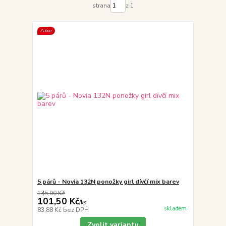
strana
z 1
Akce
5 párů - Novia 132N ponožky girl dívčí mix barev
145,00 Kč
101,50 Kč
/
ks
skladem
83,88 Kč
bez DPH
Zvolit variantu