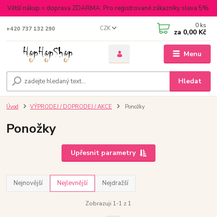
Větší nákup = doprava ZDARMA. Pro registrované zákazníky sleva 5%.
0
ks
CZK
+420 737 132 290
za
0,00 Kč
Menu
Hledat
Úvod
VÝPRODEJ / DOPRODEJ / AKCE
Ponožky
Ponožky
Upřesnit parametry
Nejnovější
Nejlevnější
Nejdražší
Zobrazuji 1-1 z 1