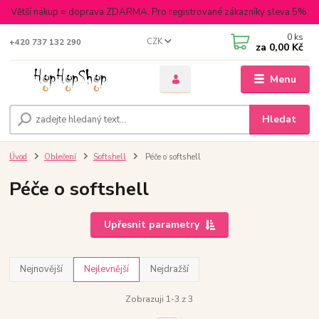
Větší nákup = doprava ZDARMA. Pro registrované zákazníky sleva 5%.
0
ks
CZK
+420 737 132 290
za
0,00 Kč
Menu
Hledat
Úvod
Oblečení
Softshell
Péče o softshell
Péče o softshell
Upřesnit parametry
Nejnovější
Nejlevnější
Nejdražší
Zobrazuji 1-3 z 3