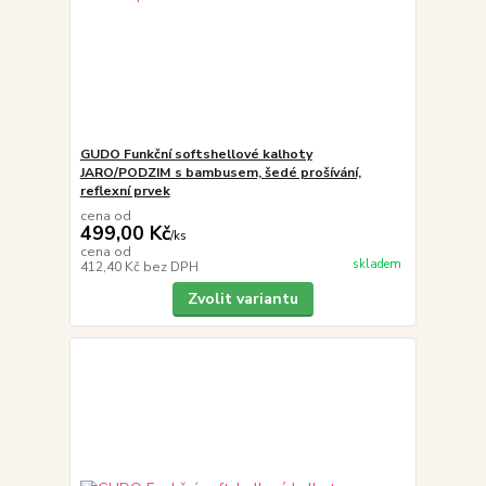
GUDO Funkční softshellové kalhoty
JARO/PODZIM s bambusem, šedé prošívání,
reflexní prvek
cena od
499,00 Kč
/
ks
cena od
skladem
412,40 Kč
bez DPH
Zvolit variantu