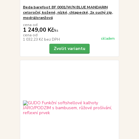
Beda barefoot BF 0001/W/N BLUE MANDARIN
celoroční, kožené, nízké, chlapecké, 2x suchý zip,
modrá/oranžová
cena od
1 249,00 Kč
/
ks
cena od
skladem
1 032,23 Kč
bez DPH
Zvolit variantu