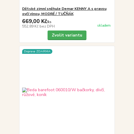
Dětské zimní sněhule Demar KENNY A s pravou
ovčí vlnou, MODRÉ / TUČŇÁK
669,00 Kč
/
ks
skladem
552,89 Kč
bez DPH
Zvolit variantu
Doprava ZDARMA