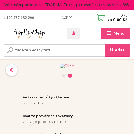
Větší nákup = doprava ZDARMA. Pro registrované zákazníky sleva 5%.
0
ks
CZK
+420 737 132 290
za
0,00 Kč
Menu
Hledat
Veškeré položky skladem
rychlé odeslání
Kvalita prověřená zákazníky
za svoje produkty ručíme