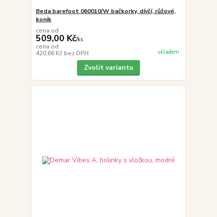
Beda barefoot 060010/W bačkorky, dívčí, růžové,
koník
cena od
509,00 Kč
/
ks
cena od
skladem
420,66 Kč
bez DPH
Zvolit variantu