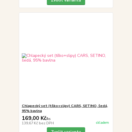
Zvolit variantu
Chlapecký set (tílko+slipy) CARS, SETINO, šedá,
95% bavlna
169,00 Kč
/
ks
skladem
139,67 Kč
bez DPH
Zvolit variantu