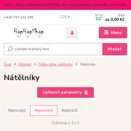
Větší nákup = doprava ZDARMA. Pro registrované zákazníky sleva 5%.
0
ks
CZK
+420 737 132 290
za
0,00 Kč
Menu
Hledat
Úvod
Oblečení
Trička, tílka, nátělníky
Nátělníky
Nátělníky
Upřesnit parametry
Nejnovější
Nejlevnější
Nejdražší
Zobrazuji 1-2 z 2