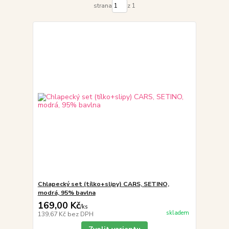
strana
z 1
Chlapecký set (tílko+slipy) CARS, SETINO,
modrá, 95% bavlna
169,00 Kč
/
ks
skladem
139,67 Kč
bez DPH