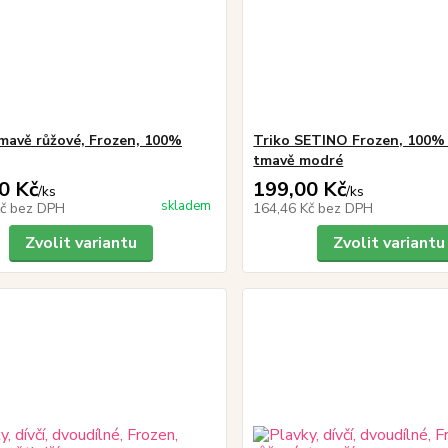
tmavě růžové, Frozen, 100%
Triko SETINO Frozen, 100% 
tmavě modré
0 Kč
199,00 Kč
/
ks
/
ks
skladem
Kč
bez DPH
164,46 Kč
bez DPH
Zvolit variantu
Zvolit variantu