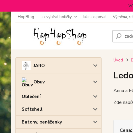
Vě
HopBlog
Jak vybírat botičky
Jak nakupovat
Výměna, re
Úvod
D
JARO
Ledo
Obuv
Anna a El
Oblečení
Zde nabíz
Softshell
Batohy, peněženky
Cena: