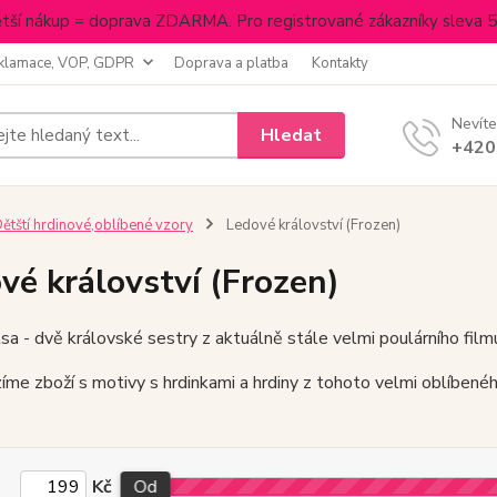
tší nákup = doprava ZDARMA. Pro registrované zákazníky sleva 
klamace, VOP, GDPR
Doprava a platba
Kontakty
Nevíte
Hledat
+420
ětští hrdinové,oblíbené vzory
Ledové království (Frozen)
vé království (Frozen)
sa - dvě královské sestry z aktuálně stále velmi poulárního film
íme zboží s motivy s hrdinkami a hrdiny z tohoto velmi oblíbené
Kč
Od