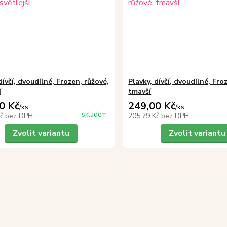
dívčí, dvoudílné, Frozen, růžové,
Plavky, dívčí, dvoudílné, Fro
í
tmavší
0 Kč
249,00 Kč
/
ks
/
ks
skladem
Kč
bez DPH
205,79 Kč
bez DPH
Zvolit variantu
Zvolit variantu