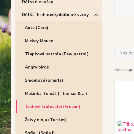
Dětské osušky
Dětští hrdinové,oblíbené vzory
Auta (Cars)
Mickey Mouse
Nejnově
Tlapková patrola (Paw patrol)
Angry birds
Zobrazuji 
Šmoulové (Smurfs)
Mašinka Tomáš (Thomas & ...)
Ledové království (Frozen)
Želvy ninja (Turtles)
Sofie I (Sofia I)