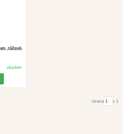
zen, růžové,
skladem
strana
z 1