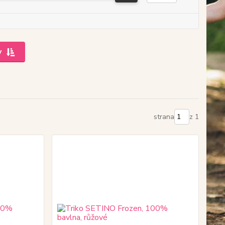
y
strana
z 1