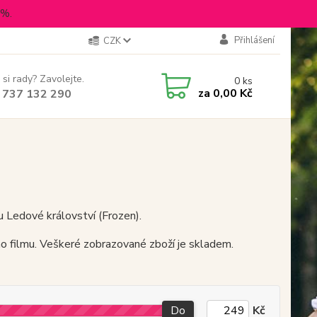
5%.
Přihlášení
CZK
 si rady? Zavolejte.
0
ks
za
0,00 Kč
 737 132 290
u Ledové království (Frozen).
ho filmu. Veškeré zobrazované zboží je skladem.
Do
Kč