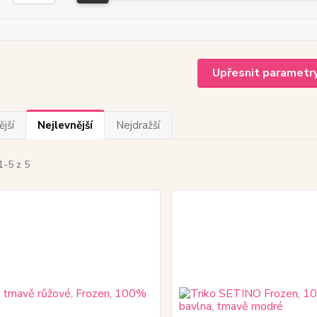
Upřesnit parametr
jší
Nejlevnější
Nejdražší
1-5 z 5