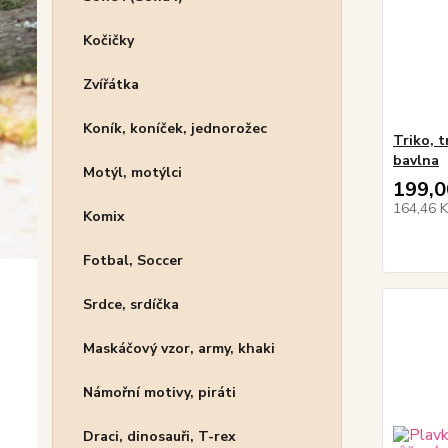
Kočičky
Zvířátka
Koník, koníček, jednorožec
Triko, 
bavlna
Motýl, motýlci
199,0
164,46 
Komix
Fotbal, Soccer
Srdce, srdíčka
Maskáčový vzor, army, khaki
Námořní motivy, piráti
Draci, dinosauři, T-rex