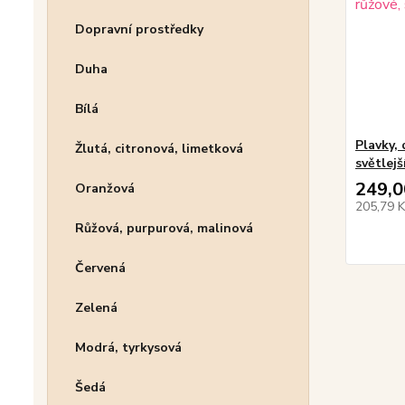
Dopravní prostředky
Duha
Bílá
Plavky, 
Žlutá, citronová, limetková
světlejš
249,0
Oranžová
205,79 
Růžová, purpurová, malinová
Červená
Zelená
Modrá, tyrkysová
Šedá