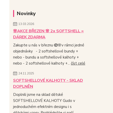
Novinky
13.03.2026
🌸AKCE BŘEZEN 🌸 2x SOFTSHELL =
DÁREK ZDARMA
Zakupte u nás v březnu 🪺🌸v rámci jedné
objednávky - 2 softshellové bundy +
nebo - bundu a softshellové kalhoty +
nebo - 2 softshellové kalhoty +...
číst celé
24.11.2025
SOFTSHELLOVÉ KALHOTY - SKLAD
DOPLNĚN
Doplnili jsme na sklad dětské
SOFTSHELLOVÉ KALHOTY Gudo v
jednoduchém efektním designu i s
dětskými vzory. Prohlédněte si naší