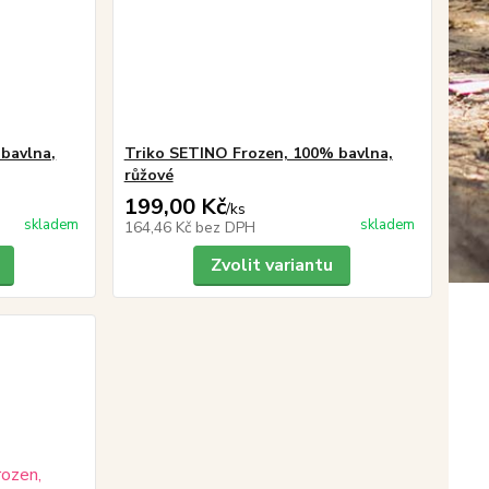
bavlna,
Triko SETINO Frozen, 100% bavlna,
růžové
199,00 Kč
/
ks
skladem
skladem
164,46 Kč
bez DPH
Zvolit variantu