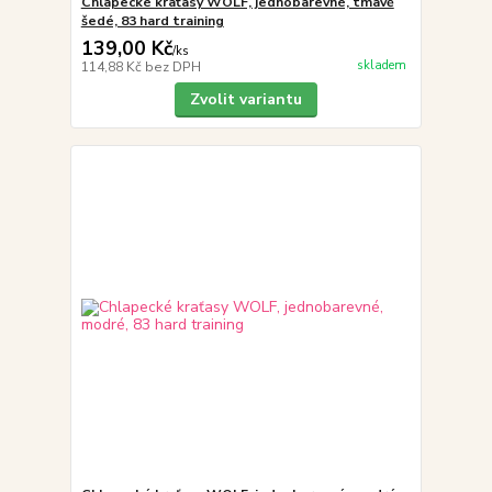
Chlapecké kraťasy WOLF, jednobarevné, tmavě
šedé, 83 hard training
139,00 Kč
/
ks
skladem
114,88 Kč
bez DPH
Zvolit variantu