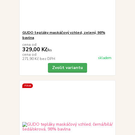
GUDO tepláky maskáčový vzhled, zelený, 98%
bavlna
cena od
329,00 Kč
/
ks
cena od
skladem
271,90 Kč
bez DPH
Zvolit variantu
Akce