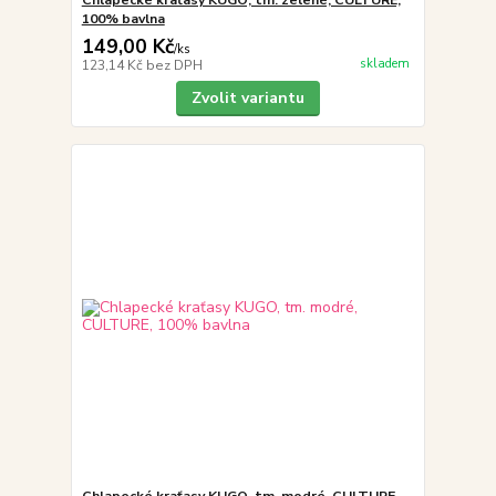
Chlapecké kraťasy KUGO, tm. zelené, CULTURE,
100% bavlna
149,00 Kč
/
ks
skladem
123,14 Kč
bez DPH
Zvolit variantu
Chlapecké kraťasy KUGO, tm. modré, CULTURE,