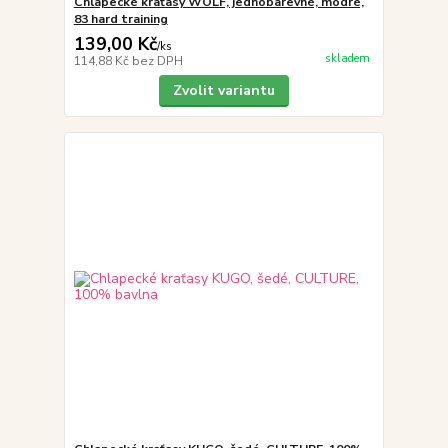
Chlapecké kraťasy WOLF, jednobarevné, modré,
83 hard training
139,00 Kč
/
ks
skladem
114,88 Kč
bez DPH
Zvolit variantu