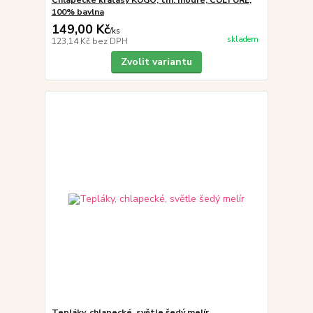
100% bavlna
149,00 Kč
/
ks
skladem
123,14 Kč
bez DPH
Zvolit variantu
Tepláky, chlapecké, světle šedý melír