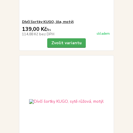
Dívčí šortky KUGO, lila, motýl
139,00 Kč
/
ks
skladem
114,88 Kč
bez DPH
Zvolit variantu