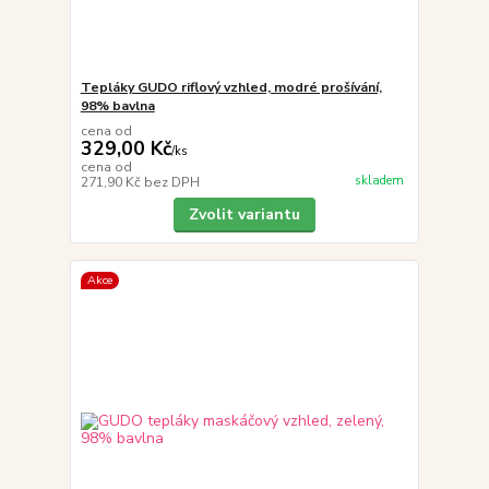
Tepláky GUDO riflový vzhled, modré prošívání,
98% bavlna
cena od
329,00 Kč
/
ks
cena od
skladem
271,90 Kč
bez DPH
Zvolit variantu
Akce