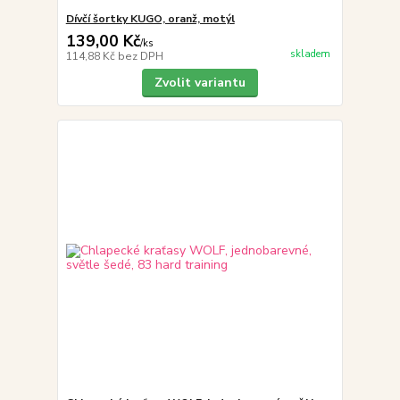
Dívčí šortky KUGO, oranž, motýl
139,00 Kč
/
ks
skladem
114,88 Kč
bez DPH
Zvolit variantu