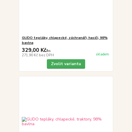
GUDO tepláky, chlapecké, záchranáři, hasiči, 98%
bavlna
329,00 Kč
/
ks
skladem
271,90 Kč
bez DPH
Zvolit variantu