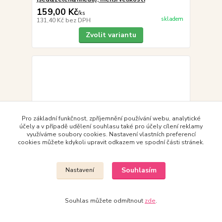
159,00 Kč
/
ks
skladem
131,40 Kč
bez DPH
Zvolit variantu
Pro základní funkčnost, zpříjemnění používání webu, analytické
účely a v případě udělení souhlasu také pro účely cílení reklamy
využíváme soubory cookies. Nastavení vlastních preferencí
cookies můžete kdykoli upravit odkazem ve spodní části stránek.
Souhlasím
Nastavení
Souhlas můžete odmítnout
zde
.
Malfini Leisure 603-12, dívčí tepláky, šedý melír,
95% bavlna