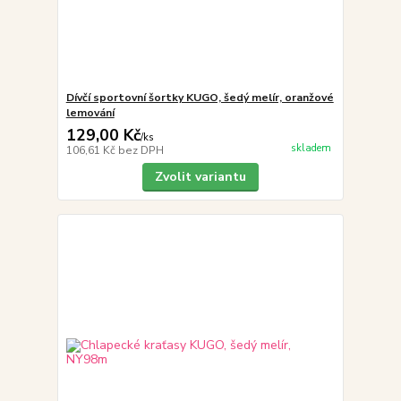
Dívčí sportovní šortky KUGO, šedý melír, oranžové
lemování
129,00 Kč
/
ks
skladem
106,61 Kč
bez DPH
Zvolit variantu