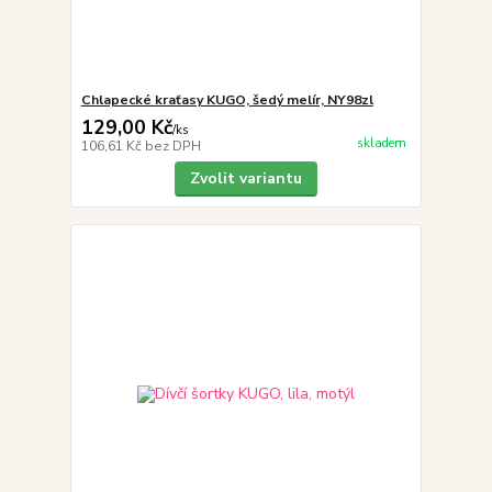
Chlapecké kraťasy KUGO, šedý melír, NY98zl
129,00 Kč
/
ks
skladem
106,61 Kč
bez DPH
Zvolit variantu