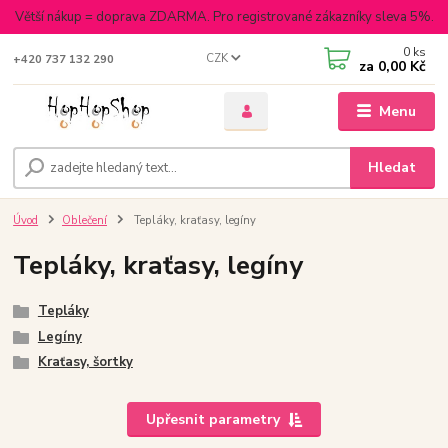
Větší nákup = doprava ZDARMA. Pro registrované zákazníky sleva 5%.
0
ks
CZK
+420 737 132 290
za
0,00 Kč
Menu
Hledat
Úvod
Oblečení
Tepláky, kraťasy, legíny
Tepláky, kraťasy, legíny
Tepláky
Legíny
Kraťasy, šortky
Upřesnit parametry