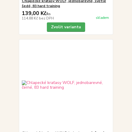
Chlapecké kraťasy WOLF, jednobarevné, světle
šedé, 83 hard training
139,00 Kč
/
ks
skladem
114,88 Kč
bez DPH
Zvolit variantu