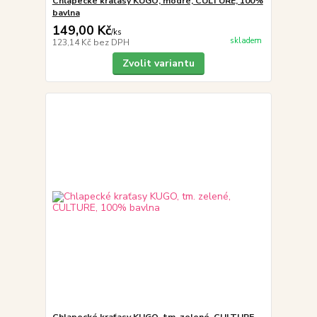
Chlapecké kraťasy KUGO, modré, CULTURE, 100%
bavlna
149,00 Kč
/
ks
skladem
123,14 Kč
bez DPH
Zvolit variantu