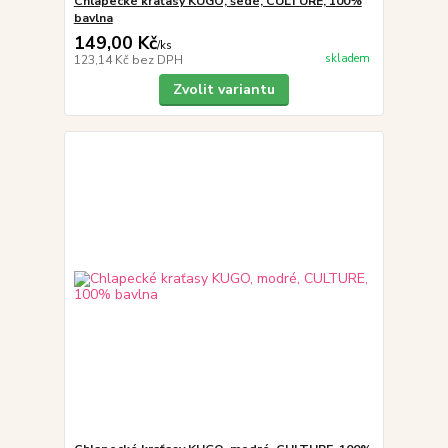
Chlapecké kraťasy KUGO, šedé, CULTURE, 100%
bavlna
149,00 Kč
/
ks
skladem
123,14 Kč
bez DPH
Zvolit variantu