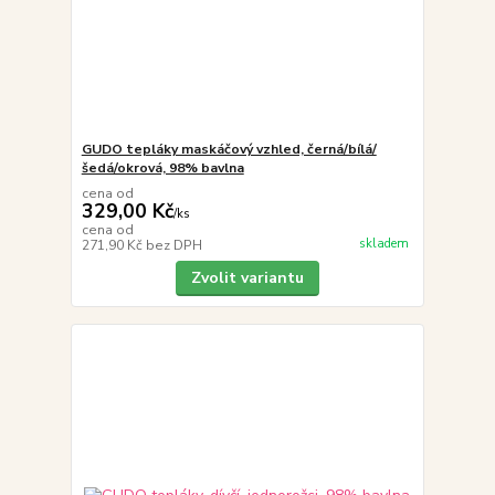
GUDO tepláky maskáčový vzhled, černá/bílá/
šedá/okrová, 98% bavlna
cena od
329,00 Kč
/
ks
cena od
skladem
271,90 Kč
bez DPH
Zvolit variantu