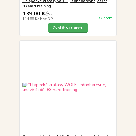
Chlapecké kraťasy WOLF, jednobarevné, černé,
83 hard training
139,00 Kč
/
ks
skladem
114,88 Kč
bez DPH
Zvolit variantu