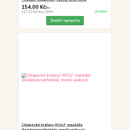
154,00 Kč
/
ks
skladem
127,27 Kč
bez DPH
Zvolit variantu
Chlapecké kraťasy WOLF, maskáče
(šedá/zelená/hnědá), menší velikosti