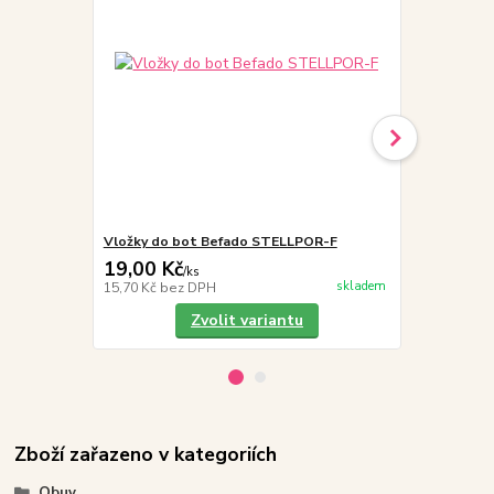
Vložky do bot Befado STELLPOR-F
Befado Tim 
19,00 Kč
339,00 K
/
ks
skladem
15,70 Kč
bez DPH
280,17 Kč
be
Zvolit variantu
Zboží zařazeno v kategoriích
Obuv