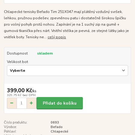
Chlapecké tenisky Befado Tim 251X047 mají plátěný vzdušný svršek,
lehkou, pružnou podešev, zpevněnou patu i dostatečně širokou špičku
pro volný pohyb prstů nohou. Zapínání je na 1 suchý zip na gumě +
gumová tkanička přes nárt. Vnitřní stélka je pevná, ze stejné látky jako je
vnitřek boty. Tenisky ne...
celý popis
Dostupnost
skladem
Velikost bot
399,00 Kč
/
ks
329,75 Kč
bez DPH
Přidat do košíku
Číslo produktu:
0693
Výrobce:
Befado
Pohlaví:
Chlapecké