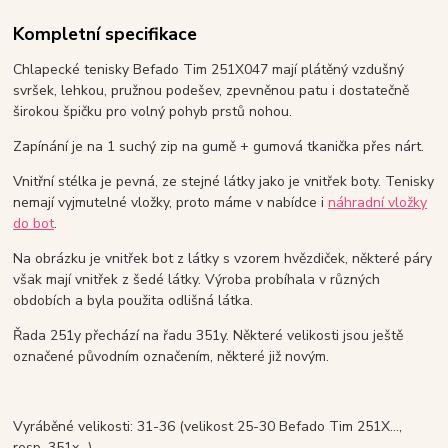
Kompletní specifikace
Chlapecké tenisky Befado Tim 251X047 mají plátěný vzdušný
svršek, lehkou, pružnou podešev, zpevněnou patu i dostatečně
širokou špičku pro volný pohyb prstů nohou.
Zapínání je na 1 suchý zip na gumě + gumová tkanička přes nárt.
Vnitřní stélka je pevná, ze stejné látky jako je vnitřek boty. Tenisky
nemají vyjmutelné vložky, proto máme v nabídce i
náhradní vložky
do bot
.
Na obrázku je vnitřek bot z látky s vzorem hvězdiček, některé páry
však mají vnitřek z šedé látky. Výroba probíhala v různých
obdobích a byla použita odlišná látka.
Řada 251y přechází na řadu 351y. Některé velikosti jsou ještě
označené původním označením, některé již novým.
Vyráběné velikosti: 31-36 (velikost 25-30 Befado Tim 251X...,
resp. 351x...)