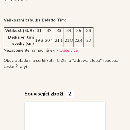
Velikostní tabulka
Befado Tim
:
Velikost (EUR)
31
32
33
34
35
36
Délka vnitřní
19,8
20,4
21,1
21,8
22,4
23
stélky (cm)
Nezapomeňte na nadměrek! -
Čtěte více
.
Obuv Befado má certifikát ITC Zlín a "Zdrowa stopa" (obdoba
české Žirafy).
Související zboží
2