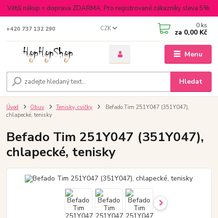
Větší nákup = doprava ZDARMA. Pro registrované zákazníky sleva 5%.
0
ks
CZK
+420 737 132 290
za
0,00 Kč
Menu
Hledat
Úvod
Obuv
Tenisky, cvičky
Befado Tim 251Y047 (351Y047),
chlapecké, tenisky
Befado Tim 251Y047 (351Y047),
chlapecké, tenisky