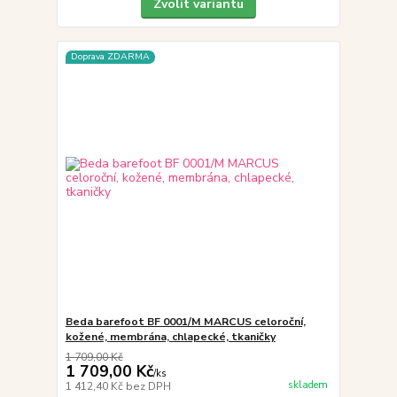
Zvolit variantu
Doprava ZDARMA
Beda barefoot BF 0001/M MARCUS celoroční,
kožené, membrána, chlapecké, tkaničky
1 709,00 Kč
1 709,00 Kč
/
ks
skladem
1 412,40 Kč
bez DPH