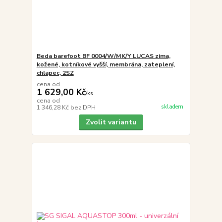
Beda barefoot BF 0004/W/MK/Y LUCAS zima,
kožené, kotníkové vyšší, membrána, zateplení,
chlapec, 2SZ
cena od
1 629,00 Kč
/
ks
cena od
skladem
1 346,28 Kč
bez DPH
Zvolit variantu