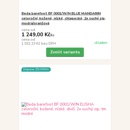
Beda barefoot BF 0001/W/N BLUE MANDARIN
celoroční, kožené, nízké, chlapecké, 2x suchý zip,
modrá/oranžová
cena od
1 249,00 Kč
/
ks
cena od
skladem
1 032,23 Kč
bez DPH
Zvolit variantu
Doprava ZDARMA