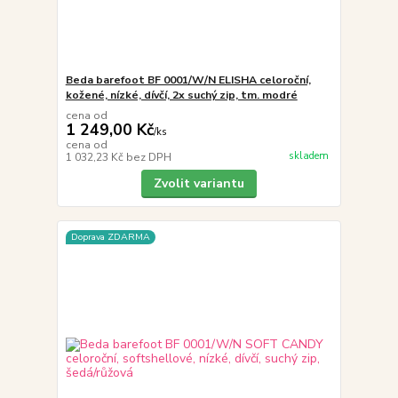
Beda barefoot BF 0001/W/N ELISHA celoroční,
kožené, nízké, dívčí, 2x suchý zip, tm. modré
cena od
1 249,00 Kč
/
ks
cena od
skladem
1 032,23 Kč
bez DPH
Zvolit variantu
Doprava ZDARMA