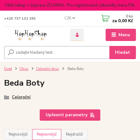
Větší nákup = doprava ZDARMA. Pro registrované zákazníky sleva 5%.
0
ks
CZK
+420 737 132 290
za
0,00 Kč
Menu
Hledat
Úvod
Obuv
Celoroční obuv
Beda Boty
Beda Boty
Celoroční
Upřesnit parametry
Nejnovější
Nejlevnější
Nejdražší