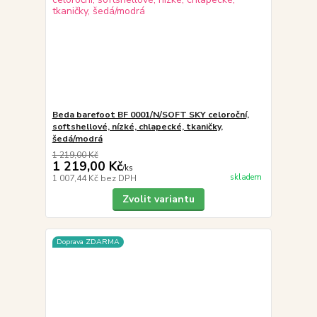
Beda barefoot BF 0001/N/SOFT SKY celoroční,
softshellové, nízké, chlapecké, tkaničky,
šedá/modrá
1 219,00 Kč
1 219,00 Kč
/
ks
skladem
1 007,44 Kč
bez DPH
Zvolit variantu
Doprava ZDARMA