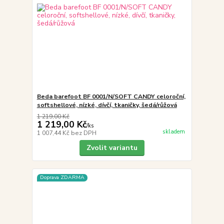
Beda barefoot BF 0001/N/SOFT CANDY celoroční,
softshellové, nízké, dívčí, tkaničky, šedá/růžová
1 219,00 Kč
1 219,00 Kč
/
ks
skladem
1 007,44 Kč
bez DPH
Zvolit variantu
Doprava ZDARMA