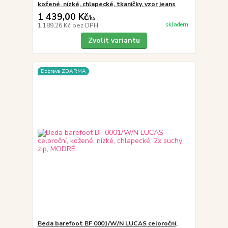
kožené, nízké, chlapecké, tkaničky, vzor jeans
1 439,00 Kč
/
ks
skladem
1 189,26 Kč
bez DPH
Zvolit variantu
Doprava ZDARMA
Beda barefoot BF 0001/W/N LUCAS celoroční,