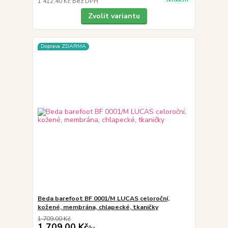
1 412,40 Kč
bez DPH
Zvolit variantu
Doprava ZDARMA
Beda barefoot BF 0001/M LUCAS celoroční,
kožené, membrána, chlapecké, tkaničky
1 709,00 Kč
1 709,00 Kč