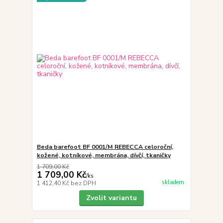
Beda barefoot BF 0001/M REBECCA celoroční,
kožené, kotníkové, membrána, dívčí, tkaničky
1 709,00 Kč
1 709,00 Kč
/
ks
skladem
1 412,40 Kč
bez DPH
Zvolit variantu