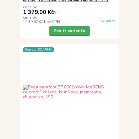
kožené, kotníkové, membrána, chlapecké, 2SZ
cena od
1 379,00 Kč
/
ks
cena od
skladem
1 139,67 Kč
bez DPH
Zvolit variantu
Doprava ZDARMA