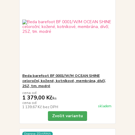
Beda barefoot BF 0001/W/M OCEAN SHINE
celoroční, kožené, kotníkové, membrána, dívčí,
2SZ, tm. modré
cena od
1 379,00 Kč
/
ks
cena od
skladem
1 139,67 Kč
bez DPH
Zvolit variantu
Doprava ZDARMA