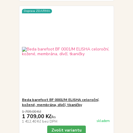
Doprava ZDARMA
Beda barefoot BF 0001/M ELISHA celoroční,
kožené, membrána, dívčí, tkaničky
1 709,00 Kč
1 709,00 Kč
/
ks
skladem
1 412,40 Kč
bez DPH
Zvolit variantu