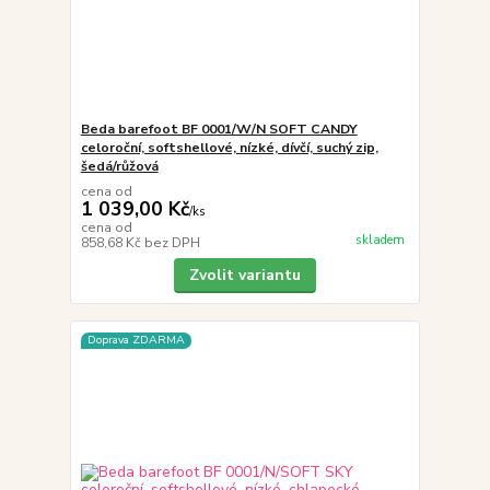
Beda barefoot BF 0001/W/N SOFT CANDY
celoroční, softshellové, nízké, dívčí, suchý zip,
šedá/růžová
cena od
1 039,00 Kč
/
ks
cena od
skladem
858,68 Kč
bez DPH
Zvolit variantu
Doprava ZDARMA