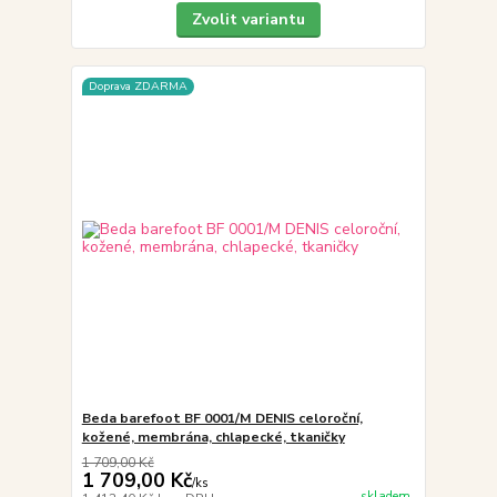
Zvolit variantu
Doprava ZDARMA
Beda barefoot BF 0001/M DENIS celoroční,
kožené, membrána, chlapecké, tkaničky
1 709,00 Kč
1 709,00 Kč
/
ks
skladem