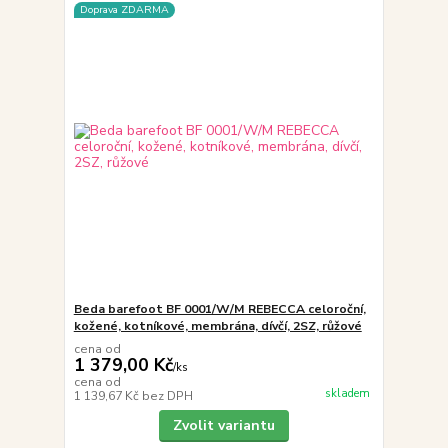
Doprava ZDARMA
Beda barefoot BF 0001/W/M REBECCA celoroční,
kožené, kotníkové, membrána, dívčí, 2SZ, růžové
cena od
1 379,00 Kč
/
ks
cena od
skladem
1 139,67 Kč
bez DPH
Zvolit variantu