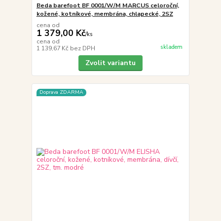
Beda barefoot BF 0001/W/M MARCUS celoroční,
kožené, kotníkové, membrána, chlapecké, 2SZ
cena od
1 379,00 Kč
/
ks
cena od
skladem
1 139,67 Kč
bez DPH
Zvolit variantu
Doprava ZDARMA