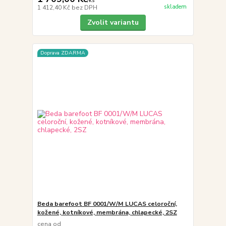
/
ks
skladem
1 412,40 Kč
bez DPH
Zvolit variantu
Doprava ZDARMA
Beda barefoot BF 0001/W/M LUCAS celoroční,
kožené, kotníkové, membrána, chlapecké, 2SZ
cena od