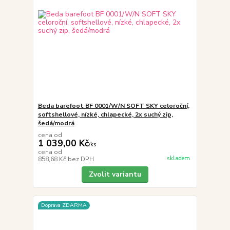
Beda barefoot BF 0001/W/N SOFT SKY celoroční,
softshellové, nízké, chlapecké, 2x suchý zip,
šedá/modrá
cena od
1 039,00 Kč
/
ks
cena od
skladem
858,68 Kč
bez DPH
Zvolit variantu
Doprava ZDARMA