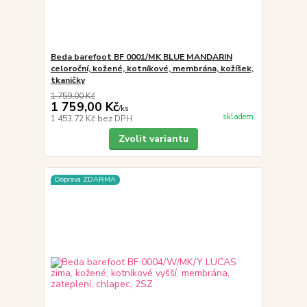
Beda barefoot BF 0001/MK BLUE MANDARIN
celoroční, kožené, kotníkové, membrána, kožíšek,
tkaničky
1 759,00 Kč
1 759,00 Kč
/
ks
skladem
1 453,72 Kč
bez DPH
Zvolit variantu
Doprava ZDARMA