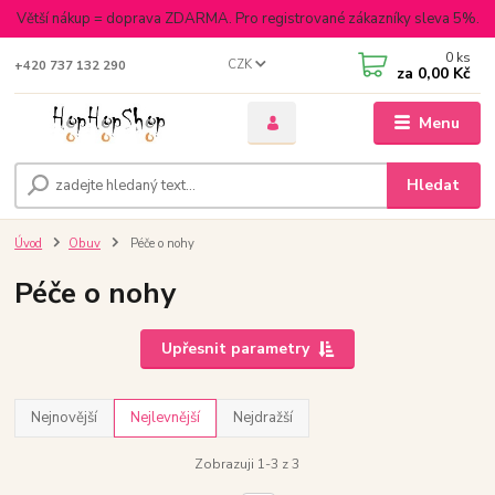
Větší nákup = doprava ZDARMA. Pro registrované zákazníky sleva 5%.
0
ks
CZK
+420 737 132 290
za
0,00 Kč
Menu
Hledat
Úvod
Obuv
Péče o nohy
Péče o nohy
Upřesnit parametry
Nejnovější
Nejlevnější
Nejdražší
Zobrazuji 1-3 z 3