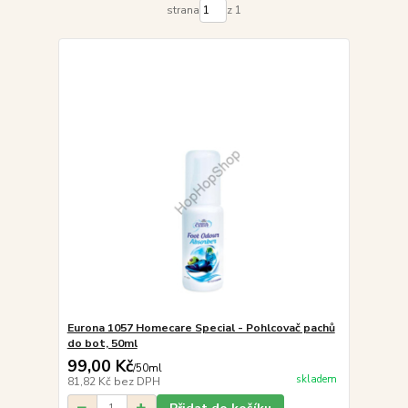
strana
z 1
Eurona 1057 Homecare Special - Pohlcovač pachů
do bot, 50ml
99,00 Kč
/
50ml
skladem
81,82 Kč
bez DPH