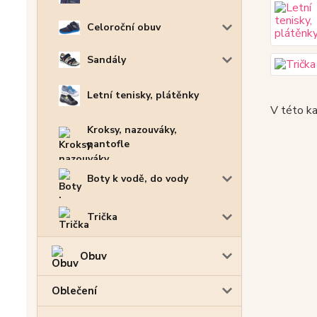
Celoroční obuv
Sandály
Letní tenisky, plátěnky
V této ka
Kroksy, nazouváky,
pantofle
Boty k vodě, do vody
Trička
Obuv
Oblečení