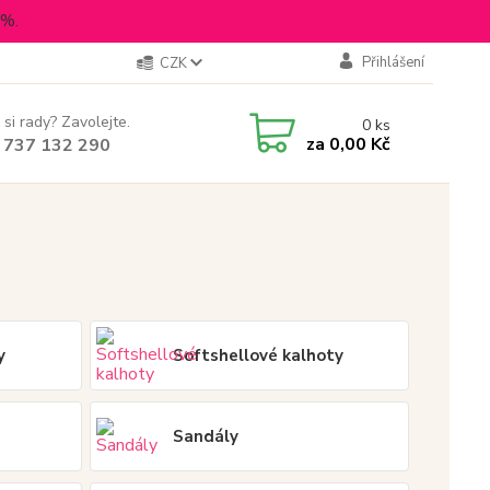
5%.
Přihlášení
CZK
 si rady? Zavolejte.
0
ks
za
0,00 Kč
 737 132 290
y
Softshellové kalhoty
Sandály