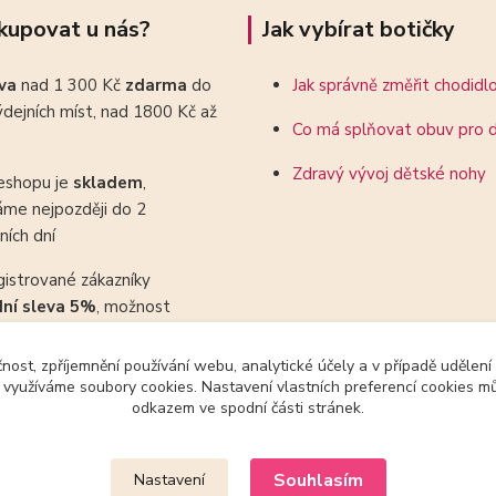
kupovat u nás?
Jak vybírat botičky
ava
nad 1 300 Kč
zdarma
do
Jak správně změřit chodidl
dejních míst, nad 1800 Kč až
Co má splňovat obuv pro d
Zdravý vývoj dětské nohy
eshopu je
skladem
,
áme nejpozději do 2
ních dní
gistrované zákazníky
dní sleva 5%
, možnost
ovat se slevovými kupony
čnost, zpříjemnění používání webu, analytické účely a v případě udělení
y využíváme soubory cookies. Nastavení vlastních preferencí cookies mů
odkazem ve spodní části stránek.
Upravit sběr cookies.
Souhlasím
Nastavení