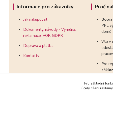
Informace pro zákazníky
Proč na
Jak nakupovat
Dopr
PPL vý
Dokumenty, návody - Výměna,
domů
reklamace, VOP, GDPR
Vše v 
Doprava a platba
odesíl
pracov
Kontakty
Pro re
zákla
kombin
Pro základní funk
účely cílení reklam