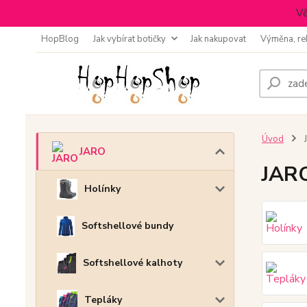
Vě
HopBlog
Jak vybírat botičky
Jak nakupovat
Výměna, re
Úvod
JARO
JAR
Holínky
Softshellové bundy
Softshellové kalhoty
Tepláky