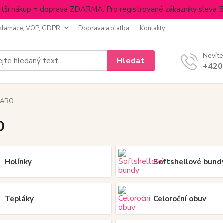
tší nákup = doprava ZDARMA. Pro registrované zákazníky sleva 
klamace, VOP, GDPR
Doprava a platba
Kontakty
Nevíte
Hledat
+420
JARO
O
Holínky
Softshellové bund
Tepláky
Celoroční obuv