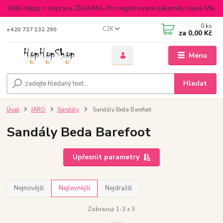
Větší nákup = doprava ZDARMA. Pro registrované zákazníky sleva 5%.
0
ks
CZK
+420 737 132 290
za
0,00 Kč
Menu
Hledat
Úvod
JARO
Sandály
Sandály Beda Barefoot
Sandály Beda Barefoot
Upřesnit parametry
Nejnovější
Nejlevnější
Nejdražší
Zobrazuji 1-3 z 3