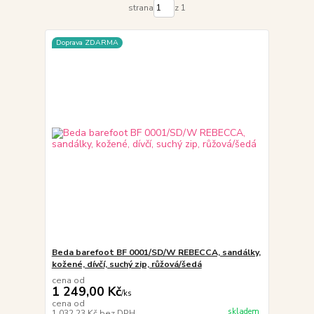
strana
z 1
Doprava ZDARMA
Beda barefoot BF 0001/SD/W REBECCA, sandálky,
kožené, dívčí, suchý zip, růžová/šedá
cena od
1 249,00 Kč
/
ks
cena od
skladem
1 032,23 Kč
bez DPH