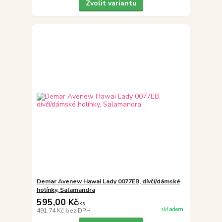
Zvolit variantu
Demar Avenew Hawai Lady 0077EB, dívčí/dámské
holínky, Salamandra
595,00 Kč
/
ks
skladem
491,74 Kč
bez DPH