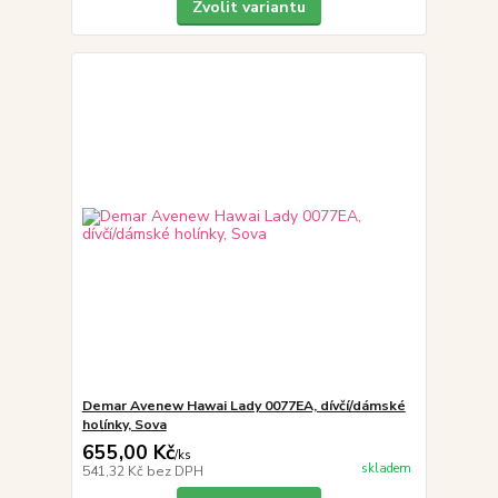
Zvolit variantu
Demar Avenew Hawai Lady 0077EA, dívčí/dámské
holínky, Sova
655,00 Kč
/
ks
skladem
541,32 Kč
bez DPH