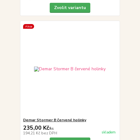
Zvolit variantu
Akce
Demar Stormer B červené holinky
235,00 Kč
/
ks
skladem
194,21 Kč
bez DPH