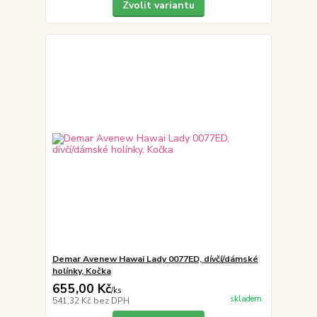
Zvolit variantu
Demar Avenew Hawai Lady 0077ED, dívčí/dámské
holínky, Kočka
655,00 Kč
/
ks
skladem
541,32 Kč
bez DPH