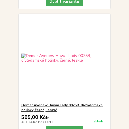
Zvolit variantu
Demar Avenew Hawai Lady 0075B, dívčí/dámské
holínky, černé, lesklé
595,00 Kč
/
ks
skladem
491,74 Kč
bez DPH