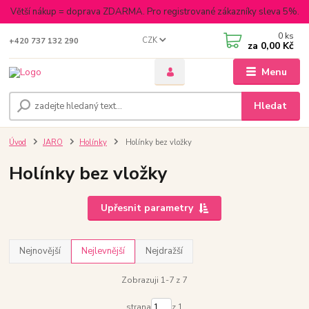
Větší nákup = doprava ZDARMA. Pro registrované zákazníky sleva 5%.
0
ks
CZK
+420 737 132 290
za
0,00 Kč
Menu
Hledat
Úvod
JARO
Holínky
Holínky bez vložky
Holínky bez vložky
Upřesnit parametry
Nejnovější
Nejlevnější
Nejdražší
Zobrazuji 1-7 z 7
strana
z 1