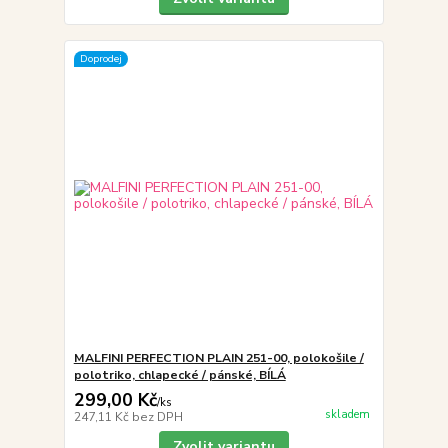
Doprodej
MALFINI PERFECTION PLAIN 251-00, polokošile /
polotriko, chlapecké / pánské, BÍLÁ
299,00 Kč
/
ks
skladem
247,11 Kč
bez DPH
Zvolit variantu