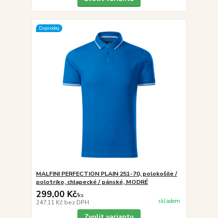
Doprodej
MALFINI PERFECTION PLAIN 251-70, polokošile /
polotriko, chlapecké / pánské, MODRÉ
299,00 Kč
/
ks
skladem
247,11 Kč
bez DPH
Zvolit variantu