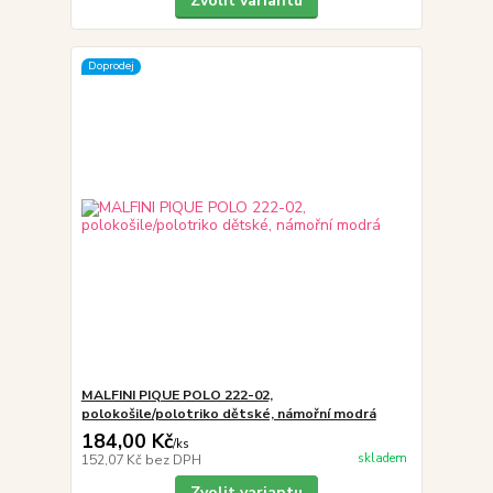
Zvolit variantu
Doprodej
MALFINI PIQUE POLO 222-02,
polokošile/polotriko dětské, námořní modrá
184,00 Kč
/
ks
skladem
152,07 Kč
bez DPH
Zvolit variantu