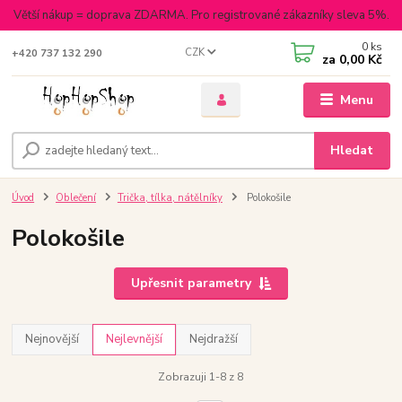
Větší nákup = doprava ZDARMA. Pro registrované zákazníky sleva 5%.
0
ks
CZK
+420 737 132 290
za
0,00 Kč
Menu
Hledat
Úvod
Oblečení
Trička, tílka, nátělníky
Polokošile
Polokošile
Upřesnit parametry
Nejnovější
Nejlevnější
Nejdražší
Zobrazuji 1-8 z 8