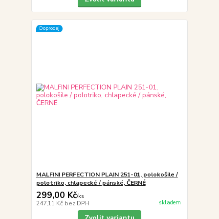
Doprodej
MALFINI PERFECTION PLAIN 251-01, polokošile /
polotriko, chlapecké / pánské, ČERNÉ
299,00 Kč
/
ks
skladem
247,11 Kč
bez DPH
Zvolit variantu