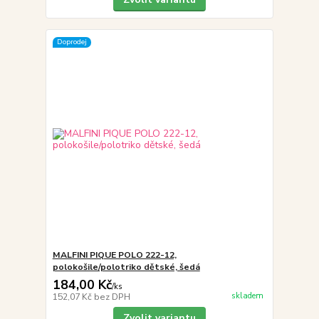
Doprodej
MALFINI PIQUE POLO 222-12,
polokošile/polotriko dětské, šedá
184,00 Kč
/
ks
skladem
152,07 Kč
bez DPH
Zvolit variantu