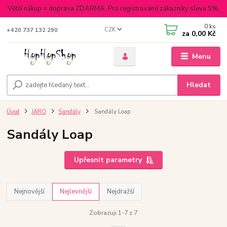
Větší nákup = doprava ZDARMA. Pro registrované zákazníky sleva 5%.
0
ks
CZK
+420 737 132 290
za
0,00 Kč
Menu
Hledat
Úvod
JARO
Sandály
Sandály Loap
Sandály Loap
Upřesnit parametry
Nejnovější
Nejlevnější
Nejdražší
Zobrazuji 1-7 z 7