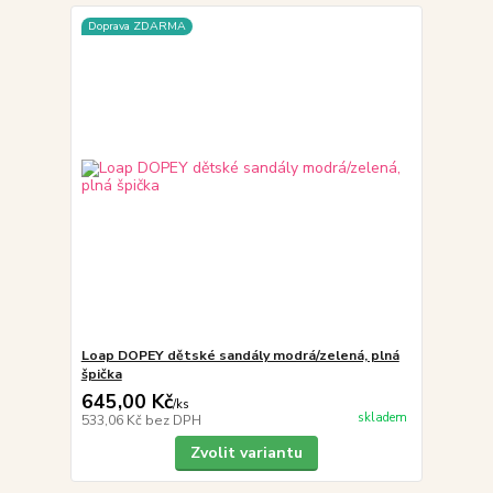
Doprava ZDARMA
Loap DOPEY dětské sandály modrá/zelená, plná
špička
645,00 Kč
/
ks
skladem
533,06 Kč
bez DPH
Zvolit variantu