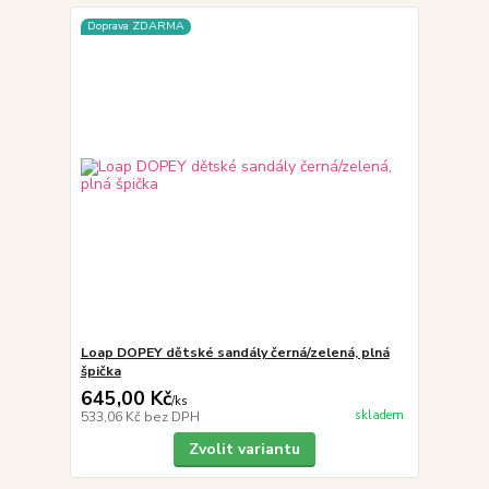
Doprava ZDARMA
Loap DOPEY dětské sandály černá/zelená, plná
špička
645,00 Kč
/
ks
skladem
533,06 Kč
bez DPH
Zvolit variantu