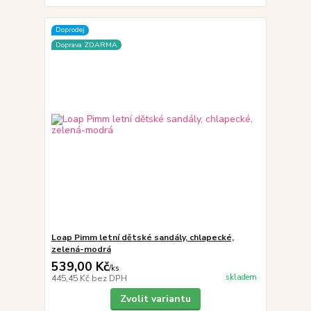
Doprodej
Doprava ZDARMA
Loap Pimm letní dětské sandály, chlapecké,
zelená-modrá
539,00 Kč
/
ks
skladem
445,45 Kč
bez DPH
Zvolit variantu