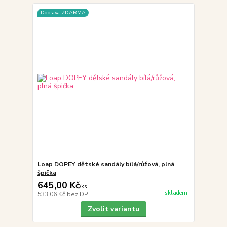
Doprava ZDARMA
Loap DOPEY dětské sandály bílá/růžová, plná
špička
645,00 Kč
/
ks
skladem
533,06 Kč
bez DPH
Zvolit variantu