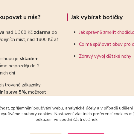
kupovat u nás?
Jak vybírat botičky
ava
nad 1 300 Kč
zdarma
do
Jak správně změřit chodidl
dejních míst, nad 1800 Kč až
Co má splňovat obuv pro d
Zdravý vývoj dětské nohy
eshopu je
skladem
,
áme nejpozději do 2
ních dní
gistrované zákazníky
dní sleva 5%
, možnost
ovat se slevovými kupony
čnost, zpříjemnění používání webu, analytické účely a v případě udělení
y využíváme soubory cookies. Nastavení vlastních preferencí cookies mů
odkazem ve spodní části stránek.