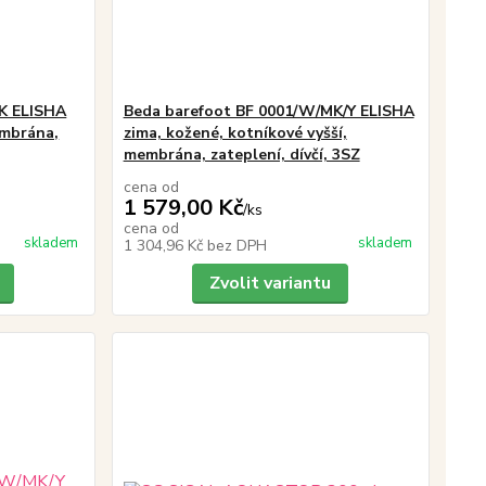
K ELISHA
Beda barefoot BF 0001/W/MK/Y ELISHA
embrána,
zima, kožené, kotníkové vyšší,
membrána, zateplení, dívčí, 3SZ
cena od
1 579,00 Kč
/
ks
cena od
skladem
skladem
1 304,96 Kč
bez DPH
Zvolit variantu