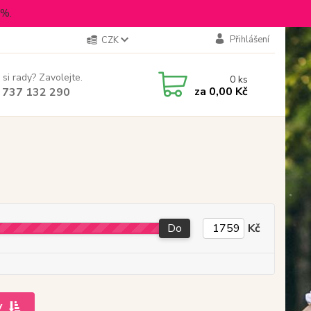
5%.
Přihlášení
CZK
 si rady? Zavolejte.
0
ks
za
0,00 Kč
 737 132 290
Do
Kč
y