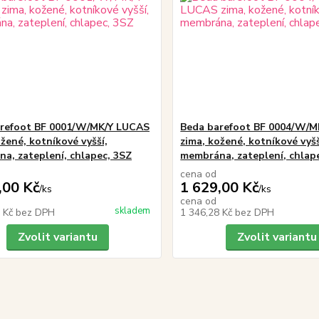
refoot BF 0001/W/MK/Y LUCAS
Beda barefoot BF 0004/W/
žené, kotníkové vyšší,
zima, kožené, kotníkové vyšš
a, zateplení, chlapec, 3SZ
membrána, zateplení, chlap
cena od
,00 Kč
1 629,00 Kč
/
ks
/
ks
cena od
skladem
6 Kč
bez DPH
1 346,28 Kč
bez DPH
Zvolit variantu
Zvolit variantu