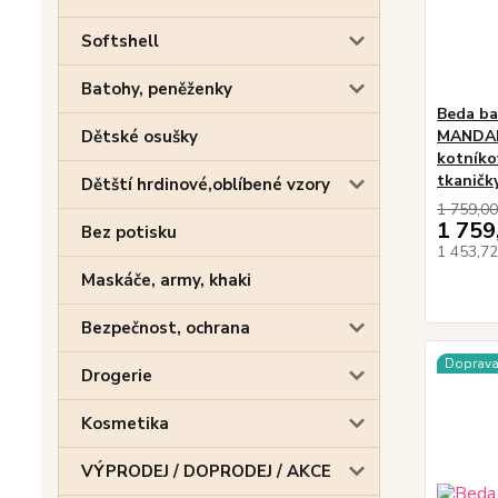
Softshell
Batohy, peněženky
Beda ba
Dětské osušky
MANDARI
kotníko
tkaničk
Dětští hrdinové,oblíbené vzory
1 759,00
1 759
Bez potisku
1 453,7
Maskáče, army, khaki
Bezpečnost, ochrana
Doprav
Drogerie
Kosmetika
VÝPRODEJ / DOPRODEJ / AKCE