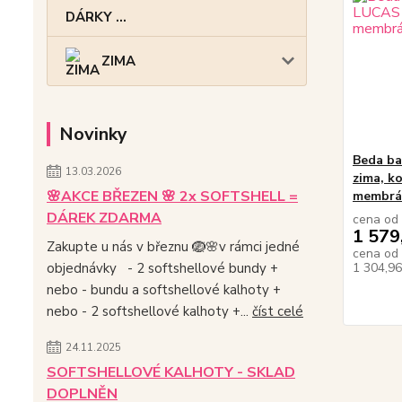
DÁRKY ...
ZIMA
Novinky
Beda ba
13.03.2026
zima, ko
🌸AKCE BŘEZEN 🌸 2x SOFTSHELL =
membrán
DÁREK ZDARMA
cena od
1 579
Zakupte u nás v březnu 🪺🌸v rámci jedné
cena od
objednávky - 2 softshellové bundy +
1 304,9
nebo - bundu a softshellové kalhoty +
nebo - 2 softshellové kalhoty +...
číst celé
24.11.2025
SOFTSHELLOVÉ KALHOTY - SKLAD
DOPLNĚN