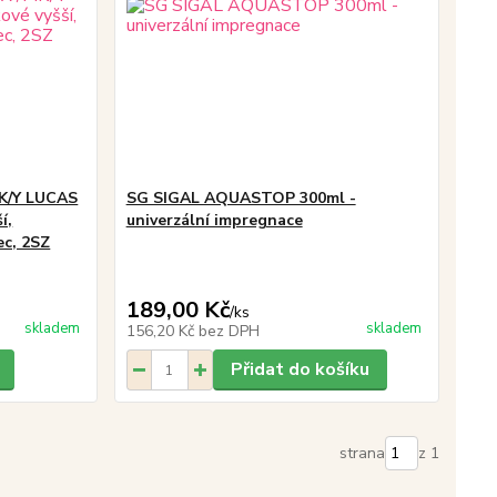
MK/Y LUCAS
SG SIGAL AQUASTOP 300ml -
í,
univerzální impregnace
ec, 2SZ
189,00 Kč
/
ks
skladem
skladem
156,20 Kč
bez DPH
Přidat do košíku
strana
z 1