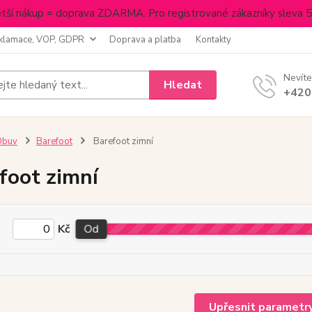
tší nákup = doprava ZDARMA. Pro registrované zákazníky sleva 
klamace, VOP, GDPR
Doprava a platba
Kontakty
Nevíte
Hledat
+420
Obuv
Barefoot
Barefoot zimní
foot zimní
Kč
Od
Upřesnit parametr