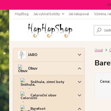
Vě
HopBlog
Jak vybírat botičky
Jak nakupovat
Výměna, re
Úvod
JARO
Bare
Obuv
Cena:
Sněhule, zimní boty
Celoroční obuv
Barefoot