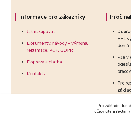
Informace pro zákazníky
Proč na
Jak nakupovat
Dopr
PPL vý
Dokumenty, návody - Výměna,
domů
reklamace, VOP, GDPR
Vše v 
Doprava a platba
odesíl
pracov
Kontakty
Pro re
zákla
kombin
Pro základní funk
účely cílení reklam