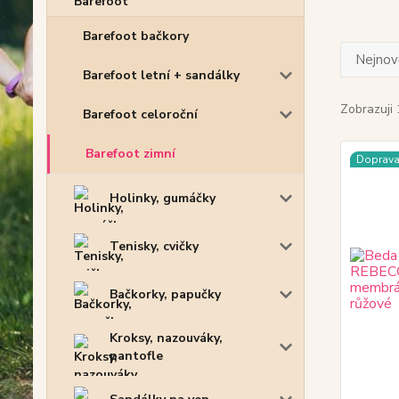
Barefoot bačkory
Nejnově
Barefoot letní + sandálky
Zobrazuji 
Barefoot celoroční
Barefoot zimní
Doprav
Holinky, gumáčky
Tenisky, cvičky
Bačkorky, papučky
Kroksy, nazouváky,
pantofle