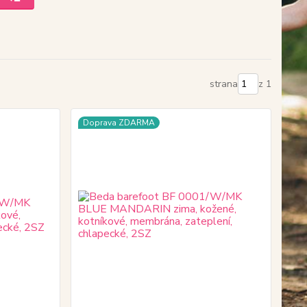
strana
z 1
Doprava ZDARMA