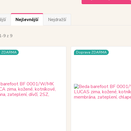
jší
Nejlevnější
Nejdražší
1-9 z 9
a ZDARMA
Doprava ZDARMA