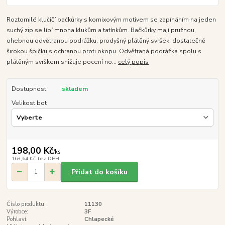
Roztomilé klučičí bačkůrky s komixovým motivem se zapínáním na jeden
suchý zip se líbí mnoha klukům a tatínkům. Bačkůrky mají pružnou,
ohebnou odvětranou podrážku, prodyšný plátěný svršek, dostatečně
širokou špičku s ochranou proti okopu. Odvětraná podrážka spolu s
plátěným svrškem snižuje pocení no...
celý popis
Dostupnost
skladem
Velikost bot
198,00 Kč
/
ks
163,64 Kč
bez DPH
Přidat do košíku
Číslo produktu:
11130
Výrobce:
3F
Pohlaví:
Chlapecké