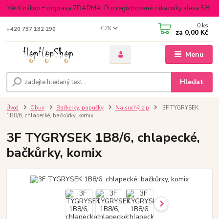
Větší nákup = doprava ZDARMA. Pro registrované zákazníky sleva 5%.
0
ks
CZK
+420 737 132 290
za
0,00 Kč
Menu
Hledat
Úvod
Obuv
Bačkorky, papučky
Na suchý zip
3F TYGRYSEK
1B8/6, chlapecké, bačkůrky, komix
3F TYGRYSEK 1B8/6, chlapecké,
bačkůrky, komix