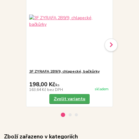
3F ZYRAFA 2B9/9, chlapecké, bačkůrky
Vložky do 
198,00 Kč
19,00 Kč
/
ks
skladem
163,64 Kč
bez DPH
15,70 Kč
bez
Zvolit variantu
Zboží zařazeno v kategoriích