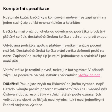
Kompletní specifikace
Roztomilé klučičí bačkůrky s komixovým motivem se zapínáním na
jeden suchý zip se líbí mnoha klukům a tatínkům.
Bačkůrky mají pružnou, ohebnou odvětranou podrážku, prodyšný
plátěný svršek, dostatečně širokou špičku s ochranou proti okopu.
Odvětraná podrážka spolu s plátěným svrškem snižuje pocení
nožiček. Dostatečně široká špička brání vzniku deformit prstů na
noze. Zapínání na suchý zip je velmi jednoduché a praktické i pro
malé děti.
Vnitřní stélka je textilní, pevná, nelze ji z bot vyjmout. V případě
zájmu se podívejte na naši nabídku náhradních
vložek do bot
.
Důležité!
Pokud jste zvyklí na číslování od jiného výrobce, např.
Befado, věnujte prosím pozornost velikostní tabulce uvedené níže.
Číslování obuvi, resp. délky vnitřních stélek podle označených
velikostí na obuvi, se liší jak mezi výrobci, tak i mezi jednotlivými
řadami stejného výrobce.