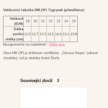
Velikostní tabulka MB (3F) Tygrysek (přeměřeno):
Velikost
19
20
21
22
23
24
25
(EUR)
Délka
vnitřní
12,0
12,7
13,3
14,1
14,5
15,1
15,8
stélky (cm)
Nezapomeňte na nadměrek! -
Čtěte více
.
Obuv MB (3F) je držitelem certifikátu „Zdrowa Stopa“ (zdravé
chodidlo), což je obdoba české Žirafy.
Související zboží
3