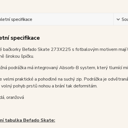
etní specifikace
Sou
tní specifikace
é bačkorky Befado Skate 273X225 s fotbalovým motivem mají l
ě širokou špičku.
žná podrážka má integrovaný Absorb-B system, který tlumící mi
je velmi praktické a pohodlné na suchý zip. Podrážka je odvětraná
 volný pohyb prstů nohou a brání tak deformitám.
dá, oranžová
ní tabulka Befado Skate: