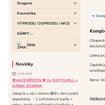
Drogerie
Kosmetika
Kompl
VÝPRODEJ / DOPRODEJ / AKCE
Komple
DÁRKY ...
Chlapeck
ZIMA
dostatečn
Lehká pru
Novinky
Zapínání 
umožňuje
13.03.2026
Barva: še
🌸AKCE BŘEZEN 🌸 2x SOFTSHELL =
DÁREK ZDARMA
Zakupte u nás v březnu 🪺🌸v rámci jedné
Velikost
objednávky - 2 softshellové bundy +
nebo - bundu a softshellové kalhoty +