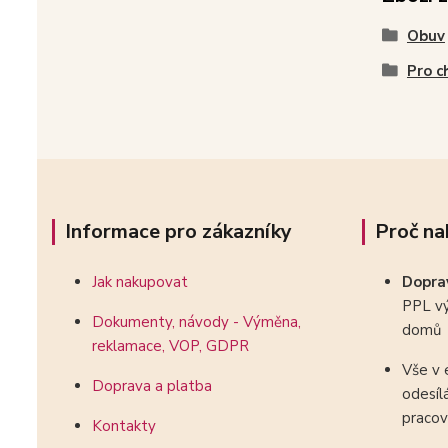
Obuv
Pro c
Informace pro zákazníky
Proč na
Jak nakupovat
Dopr
PPL vý
Dokumenty, návody - Výměna,
domů
reklamace, VOP, GDPR
Vše v 
Doprava a platba
odesíl
pracov
Kontakty