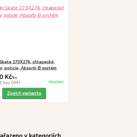
Skate 273X276, chlapecké,
y, policie, Absorb-B systém
0 Kč
/
ks
skladem
Kč
bez DPH
Zvolit variantu
zařazeno v kategoriích