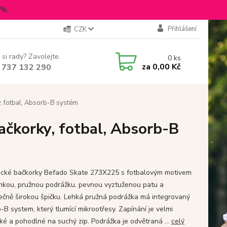
5%.
Přihlášení
CZK
 si rady? Zavolejte.
0
ks
za
0,00 Kč
 737 132 290
, fotbal, Absorb-B systém
ačkorky, fotbal, Absorb-B
cké bačkorky Befado Skate 273X225 s fotbalovým motivem
ehkou, pružnou podrážku, pevnou vyztuženou patu a
ečně širokou špičku. Lehká pružná podrážka má integrovaný
-B system, který tlumící mikrootřesy. Zapínání je velmi
cké a pohodlné na suchý zip. Podrážka je odvětraná ...
celý