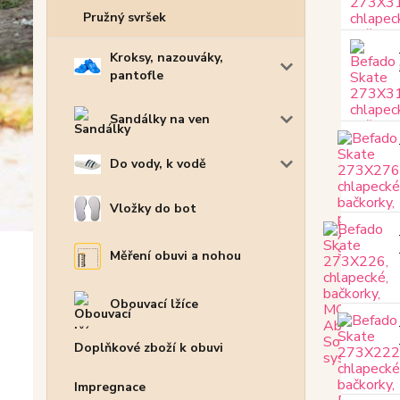
Pružný svršek
Kroksy, nazouváky,
pantofle
Sandálky na ven
Do vody, k vodě
Vložky do bot
Měření obuvi a nohou
Obouvací lžíce
Doplňkové zboží k obuvi
Impregnace