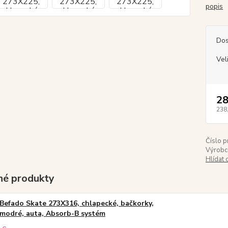
popis
Dos
Vel
28
238
Číslo p
Výrobc
Hlídat 
é produkty
Befado Skate 273X316, chlapecké, bačkorky,
modré, auta, Absorb-B systém