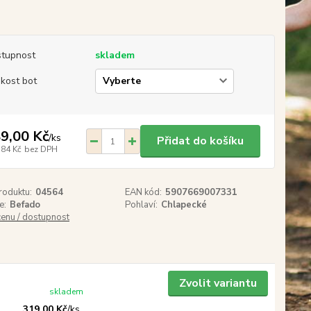
tupnost
skladem
ikost bot
9,00 Kč
/
ks
Přidat do košíku
,84 Kč
bez DPH
roduktu:
04564
EAN kód:
5907669007331
e:
Befado
Pohlaví:
Chlapecké
cenu / dostupnost
Zvolit variantu
skladem
319,00 Kč
/
ks