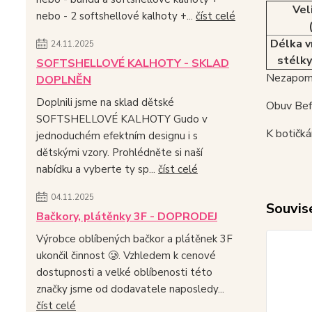
Vel
nebo - 2 softshellové kalhoty +...
číst celé
Délka v
24.11.2025
stélky
SOFTSHELLOVÉ KALHOTY - SKLAD
Nezapome
DOPLNĚN
Doplnili jsme na sklad dětské
Obuv Befa
SOFTSHELLOVÉ KALHOTY Gudo v
K botičká
jednoduchém efektním designu i s
dětskými vzory. Prohlédněte si naší
nabídku a vyberte ty sp...
číst celé
04.11.2025
Souvise
Bačkory, plátěnky 3F - DOPRODEJ
Výrobce oblíbených bačkor a plátěnek 3F
ukončil činnost 🥲. Vzhledem k cenové
dostupnosti a velké oblíbenosti této
značky jsme od dodavatele naposledy...
číst celé