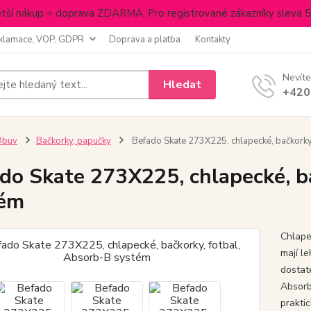
tší nákup = doprava ZDARMA. Pro registrované zákazníky sleva 
klamace, VOP, GDPR
Doprava a platba
Kontakty
Nevíte
Hledat
+420
Obuv
Bačkorky, papučky
Befado Skate 273X225, chlapecké, bačkorky
do Skate 273X225, chlapecké, b
tém
Chlape
mají l
dostat
Absorb
prakti