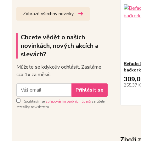
Zobrazit všechny novinky
Chcete vědět o našich
novinkách, nových akcích a
slevách?
Befado 
Můžete se kdykoliv odhlásit. Zasíláme
bačkork
cca 1x za měsíc.
309,0
255,37 
Přihlásit se
Souhlasím se
zpracováním osobních údajů
za účelem
rozesílky newsletteru.
Zboží 