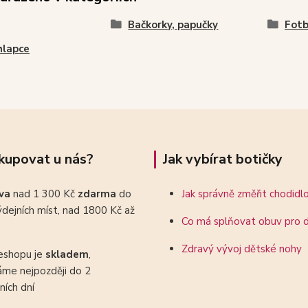
Bačkorky, papučky
Fotb
hlapce
kupovat u nás?
Jak vybírat botičky
ava
nad 1 300 Kč
zdarma
do
Jak správně změřit chodidl
dejních míst, nad 1800 Kč až
Co má splňovat obuv pro d
Zdravý vývoj dětské nohy
eshopu je
skladem
,
áme nejpozději do 2
ních dní