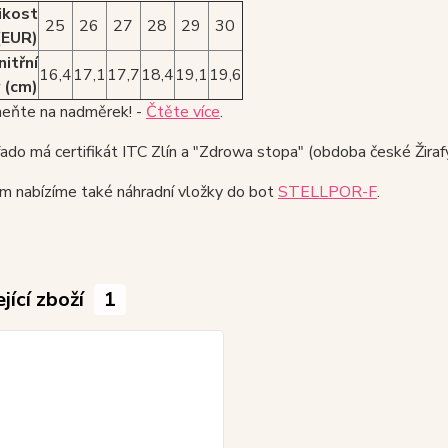
ikost
25
26
27
28
29
30
(EUR)
nitřní
16,4
17,1
17,7
18,4
19,1
19,6
 (cm)
ňte na nadměrek! -
Čtěte více
.
do má certifikát ITC Zlín a "Zdrowa stopa" (obdoba české Žirafy
m nabízíme také náhradní vložky do bot
STELLPOR-F
.
jící zboží
1