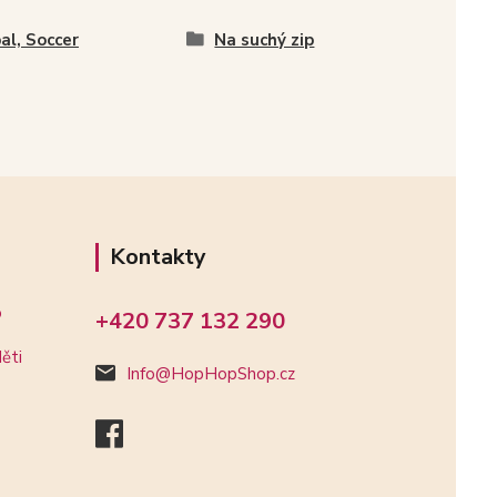
al, Soccer
Na suchý zip
Kontakty
o
+420 737 132 290
ěti
Info@HopHopShop.cz