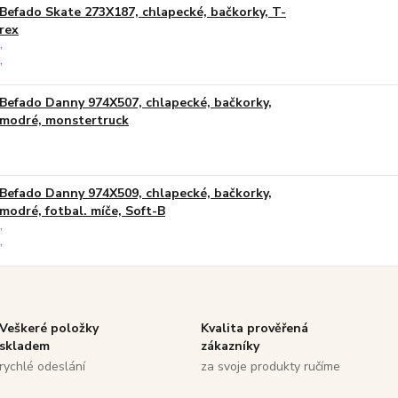
Befado Skate 273X187, chlapecké, bačkorky, T-
rex
Befado Danny 974X507, chlapecké, bačkorky,
modré, monstertruck
Befado Danny 974X509, chlapecké, bačkorky,
modré, fotbal. míče, Soft-B
Veškeré položky
Kvalita prověřená
skladem
zákazníky
rychlé odeslání
za svoje produkty ručíme