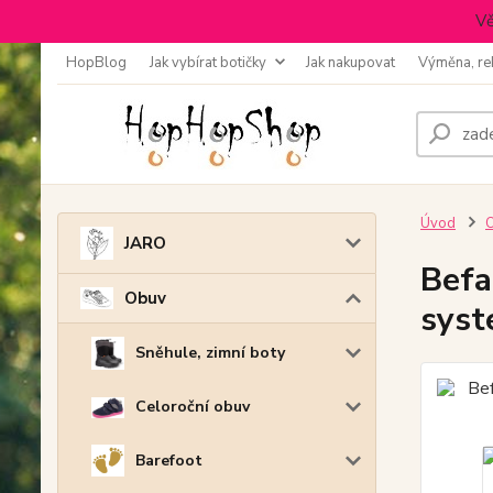
Vě
HopBlog
Jak vybírat botičky
Jak nakupovat
Výměna, re
Úvod
JARO
Befa
Obuv
sys
Sněhule, zimní boty
Celoroční obuv
Barefoot