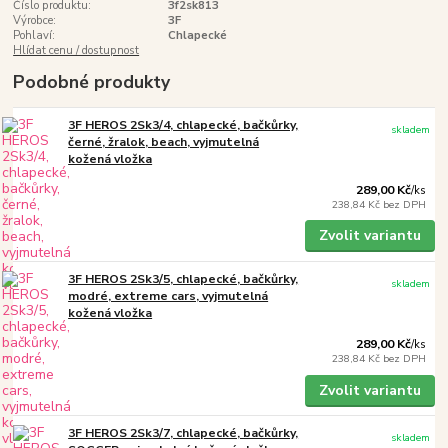
Číslo produktu:
3f2sk813
Výrobce:
3F
Pohlaví:
Chlapecké
Hlídat cenu / dostupnost
Podobné produkty
3F HEROS 2Sk3/4, chlapecké, bačkůrky,
skladem
černé, žralok, beach, vyjmutelná
kožená vložka
289,00 Kč
/
ks
238,84 Kč
bez DPH
Zvolit variantu
3F HEROS 2Sk3/5, chlapecké, bačkůrky,
skladem
modré, extreme cars, vyjmutelná
kožená vložka
289,00 Kč
/
ks
238,84 Kč
bez DPH
Zvolit variantu
3F HEROS 2Sk3/7, chlapecké, bačkůrky,
skladem