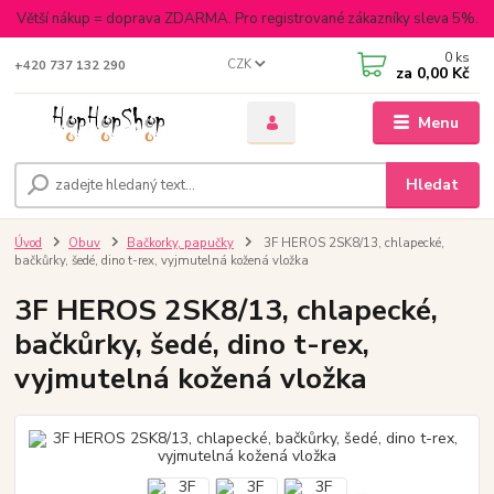
Větší nákup = doprava ZDARMA. Pro registrované zákazníky sleva 5%.
0
ks
CZK
+420 737 132 290
za
0,00 Kč
Menu
Hledat
Úvod
Obuv
Bačkorky, papučky
3F HEROS 2SK8/13, chlapecké,
bačkůrky, šedé, dino t-rex, vyjmutelná kožená vložka
3F HEROS 2SK8/13, chlapecké,
bačkůrky, šedé, dino t-rex,
vyjmutelná kožená vložka