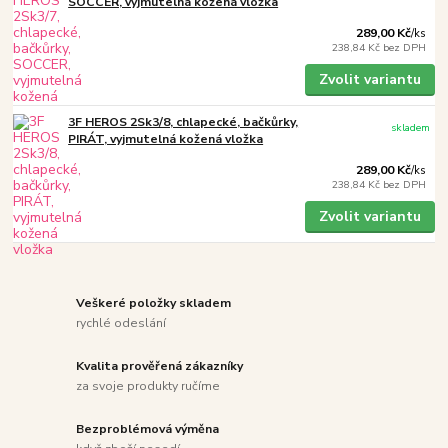
SOCCER, vyjmutelná kožená vložka
289,00 Kč
/
ks
238,84 Kč
bez DPH
Zvolit variantu
3F HEROS 2Sk3/8, chlapecké, bačkůrky,
skladem
PIRÁT, vyjmutelná kožená vložka
289,00 Kč
/
ks
238,84 Kč
bez DPH
Zvolit variantu
Veškeré položky skladem
rychlé odeslání
Kvalita prověřená zákazníky
za svoje produkty ručíme
Bezproblémová výměna