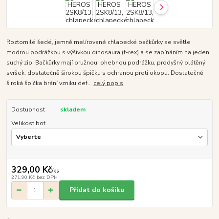
Roztomilé šedé, jemně melírované chlapecké bačkůrky se světle
modrou podrážkou s výšivkou dinosaura (t-rex) a se zapínáním na jeden
suchý zip. Bačkůrky mají pružnou, ohebnou podrážku, prodyšný plátěný
svršek, dostatečně širokou špičku s ochranou proti okopu. Dostatečně
široká špička brání vzniku def...
celý popis
Dostupnost
skladem
Velikost bot
329,00 Kč
/
ks
271,90 Kč
bez DPH
Přidat do košíku