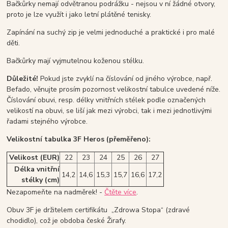
Bačkůrky nemají odvětranou podrážku - nejsou v ní žádné otvory,
proto je lze využít i jako letní plátěné tenisky.
Zapínání na suchý zip je velmi jednoduché a praktické i pro malé
děti.
Bačkůrky mají vyjmutelnou koženou stélku.
Důležité!
Pokud jste zvyklí na číslování od jiného výrobce, např.
Befado, věnujte prosím pozornost velikostní tabulce uvedené níže.
Číslování obuvi, resp. délky vnitřních stélek podle označených
velikostí na obuvi, se liší jak mezi výrobci, tak i mezi jednotlivými
řadami stejného výrobce.
Velikostní tabulka 3F Heros (přeměřeno):
Velikost (EUR)
22
23
24
25
26
27
Délka vnitřní
14,2
14,6
15,3
15,7
16,6
17,2
stélky (cm)
Nezapomeňte na nadměrek! -
Čtěte více
.
Obuv 3F je držitelem certifikátu „Zdrowa Stopa“ (zdravé
chodidlo), což je obdoba české Žirafy.