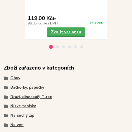
119,00 Kč
19,00 Kč
/
ks
skladem
98,35 Kč
bez DPH
15,70 Kč
bez
Zvolit variantu
Zboží zařazeno v kategoriích
Obuv
Bačkorky, papučky
Draci, dinosauři, T-rex
Nízké tenisky
Na suchý zip
Na ven