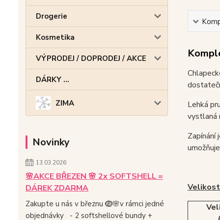
Drogerie
Kompl
Kosmetika
Komple
VÝPRODEJ / DOPRODEJ / AKCE
Chlapeck
DÁRKY ...
dostatečn
ZIMA
Lehká pru
vystlaná
Zapínání 
Novinky
umožňuje
13.03.2026
🌸AKCE BŘEZEN 🌸 2x SOFTSHELL =
Velikost
DÁREK ZDARMA
Zakupte u nás v březnu 🪺🌸v rámci jedné
Vel
objednávky - 2 softshellové bundy +