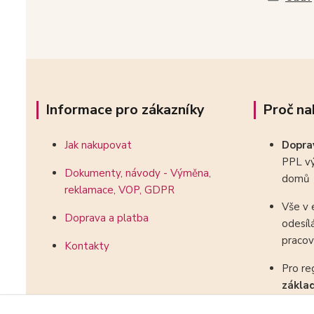
Informace pro zákazníky
Proč na
Jak nakupovat
Dopr
PPL vý
Dokumenty, návody - Výměna,
domů
reklamace, VOP, GDPR
Vše v 
Doprava a platba
odesíl
pracov
Kontakty
Pro re
zákla
kombin