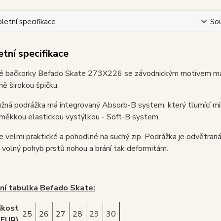
etní specifikace
Sou
tní specifikace
é bačkorky Befado Skate 273X226 se závodnickým motivem mají
ě širokou špičku.
žná podrážka má integrovaný Absorb-B system, který tlumící mik
 měkkou elastickou vystýlkou - Soft-B system.
je velmi praktické a pohodlné na suchý zip. Podrážka je odvětraná
 volný pohyb prstů nohou a brání tak deformitám.
ní tabulka Befado Skate:
ikost
25
26
27
28
29
30
(EUR)