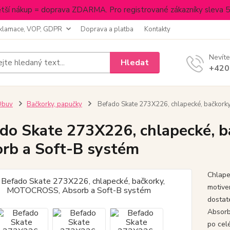
tší nákup = doprava ZDARMA. Pro registrované zákazníky sleva 
klamace, VOP, GDPR
Doprava a platba
Kontakty
Nevíte
Hledat
+420
Obuv
Bačkorky, papučky
Befado Skate 273X226, chlapecké, bačkor
do Skate 273X226, chlapecké,
rb a Soft-B systém
Chlape
motive
dostat
Absorb-
po cel