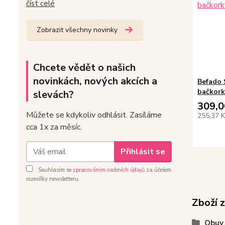
číst celé
Zobrazit všechny novinky
Chcete vědět o našich
novinkách, nových akcích a
Befado 
bačkork
slevách?
309,0
Můžete se kdykoliv odhlásit. Zasíláme
255,37 
cca 1x za měsíc.
Přihlásit se
Souhlasím se
zpracováním osobních údajů
za účelem
rozesílky newsletteru.
Zboží 
Obuv