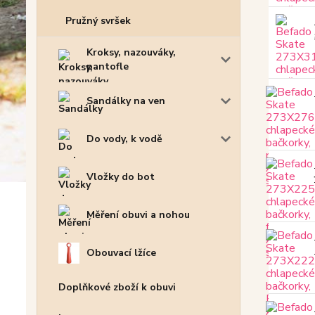
Pružný svršek
Kroksy, nazouváky,
pantofle
Sandálky na ven
Do vody, k vodě
Vložky do bot
Měření obuvi a nohou
Obouvací lžíce
Doplňkové zboží k obuvi