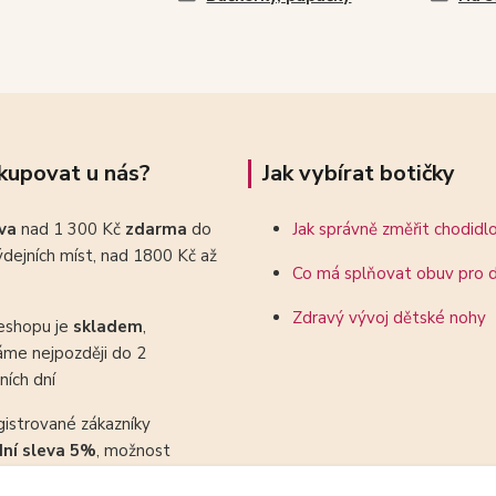
kupovat u nás?
Jak vybírat botičky
ava
nad 1 300 Kč
zdarma
do
Jak správně změřit chodidl
dejních míst, nad 1800 Kč až
Co má splňovat obuv pro d
Zdravý vývoj dětské nohy
eshopu je
skladem
,
áme nejpozději do 2
ních dní
gistrované zákazníky
dní sleva 5%
, možnost
ovat se slevovými kupony