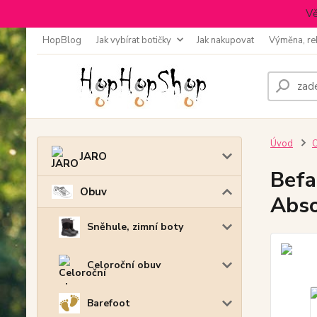
Vě
HopBlog
Jak vybírat botičky
Jak nakupovat
Výměna, re
Úvod
JARO
Befa
Obuv
Abso
Sněhule, zimní boty
Celoroční obuv
Barefoot