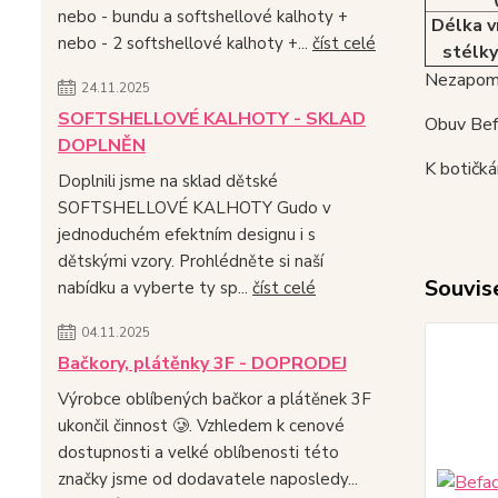
nebo - bundu a softshellové kalhoty +
Délka v
nebo - 2 softshellové kalhoty +...
číst celé
stélky
Nezapome
24.11.2025
SOFTSHELLOVÉ KALHOTY - SKLAD
Obuv Befa
DOPLNĚN
K botičká
Doplnili jsme na sklad dětské
SOFTSHELLOVÉ KALHOTY Gudo v
jednoduchém efektním designu i s
dětskými vzory. Prohlédněte si naší
Souvise
nabídku a vyberte ty sp...
číst celé
04.11.2025
Bačkory, plátěnky 3F - DOPRODEJ
Výrobce oblíbených bačkor a plátěnek 3F
ukončil činnost 🥲. Vzhledem k cenové
dostupnosti a velké oblíbenosti této
značky jsme od dodavatele naposledy...