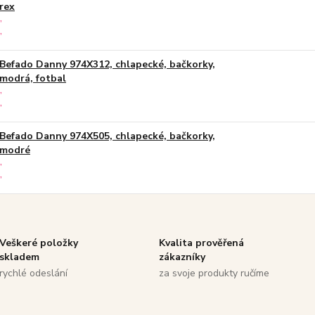
rex
Befado Danny 974X312, chlapecké, bačkorky,
modrá, fotbal
Befado Danny 974X505, chlapecké, bačkorky,
modré
Veškeré položky
Kvalita prověřená
skladem
zákazníky
rychlé odeslání
za svoje produkty ručíme