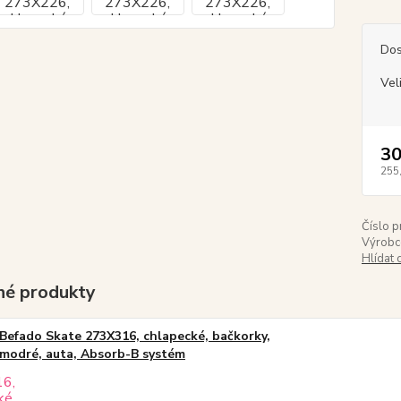
Dos
Vel
30
255
Číslo p
Výrobc
Hlídat 
é produkty
Befado Skate 273X316, chlapecké, bačkorky,
modré, auta, Absorb-B systém