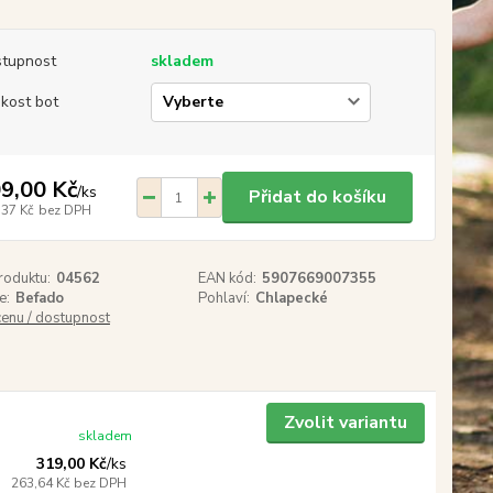
tupnost
skladem
ikost bot
9,00 Kč
/
ks
Přidat do košíku
,37 Kč
bez DPH
roduktu:
04562
EAN kód:
5907669007355
e:
Befado
Pohlaví:
Chlapecké
cenu / dostupnost
Zvolit variantu
skladem
319,00 Kč
/
ks
263,64 Kč
bez DPH