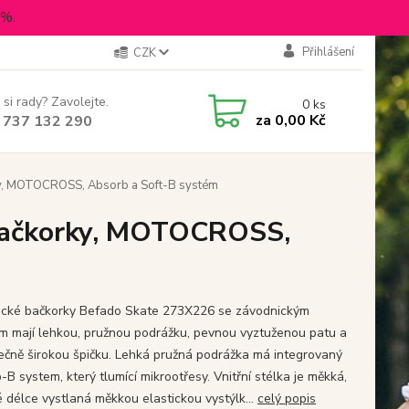
5%.
Přihlášení
CZK
 si rady? Zavolejte.
0
ks
za
0,00 Kč
 737 132 290
ky, MOTOCROSS, Absorb a Soft-B systém
 bačkorky, MOTOCROSS,
cké bačkorky Befado Skate 273X226 se závodnickým
m mají lehkou, pružnou podrážku, pevnou vyztuženou patu a
ečně širokou špičku. Lehká pružná podrážka má integrovaný
B system, který tlumící mikrootřesy. Vnitřní stélka je měkká,
é délce vystlaná měkkou elastickou vystýlk...
celý popis