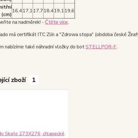
nitřní
16,4
17,1
17,7
18,4
19,1
19,6
 (cm)
ňte na nadměrek! -
Čtěte více
.
do má certifikát ITC Zlín a "Zdrowa stopa" (obdoba české Žirafy
m nabízíme také náhradní vložky do bot
STELLPOR-F
.
jící zboží
1