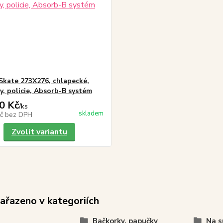
Skate 273X276, chlapecké,
y, policie, Absorb-B systém
0 Kč
/
ks
skladem
Kč
bez DPH
Zvolit variantu
zařazeno v kategoriích
Bačkorky, papučky
Na s