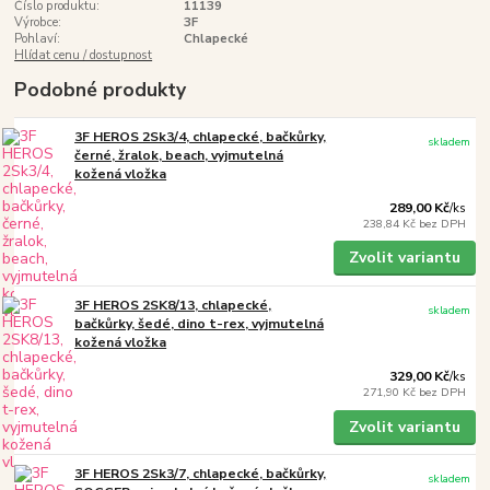
Číslo produktu:
11139
Výrobce:
3F
Pohlaví:
Chlapecké
Hlídat cenu / dostupnost
Podobné produkty
3F HEROS 2Sk3/4, chlapecké, bačkůrky,
skladem
černé, žralok, beach, vyjmutelná
kožená vložka
289,00 Kč
/
ks
238,84 Kč
bez DPH
Zvolit variantu
3F HEROS 2SK8/13, chlapecké,
skladem
bačkůrky, šedé, dino t-rex, vyjmutelná
kožená vložka
329,00 Kč
/
ks
271,90 Kč
bez DPH
Zvolit variantu
3F HEROS 2Sk3/7, chlapecké, bačkůrky,
skladem