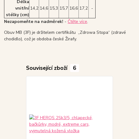
Délka
vnitřní
14,2
14,6
15,3
15,7
16,6
17,2
-
stélky (cm)
Nezapomeňte na nadměrek!
-
Čtěte více
.
Obuv MB (3F) je držitelem certifikátu „Zdrowa Stopa“ (zdravé
chodidlo), což je obdoba české Žirafy.
Související zboží
6