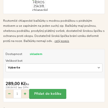
Roztomilé chlapecké bačkůrky s modrou podrážkou s pirátským
motivem a se zapínáním na jeden suchý zip. Bačkůrky mají pružnou,
ohebnou podrážku, prodyšný plátěný svršek, dostatečně širokou špičku s
ochranou proti okopu. Dostatečně široká špička brání vzniku deformit
prstů na noze. Bačkůrky nemají odv...
celý popis
Dostupnost
skladem
Velikost bot
289,00 Kč
/
ks
238,84 Kč
bez DPH
Přidat do košíku