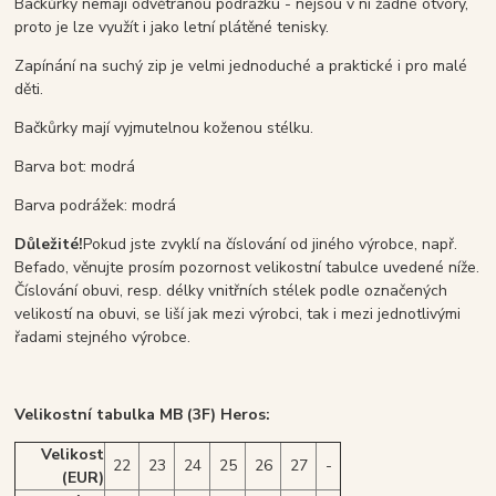
Bačkůrky nemají odvětranou podrážku - nejsou v ní žádné otvory,
proto je lze využít i jako letní plátěné tenisky.
Zapínání na suchý zip je velmi jednoduché a praktické i pro malé
děti.
Bačkůrky mají vyjmutelnou koženou stélku.
Barva bot: modrá
Barva podrážek: modrá
Důležité!
Pokud jste zvyklí na číslování od jiného výrobce, např.
Befado, věnujte prosím pozornost velikostní tabulce uvedené níže.
Číslování obuvi, resp. délky vnitřních stélek podle označených
velikostí na obuvi, se liší jak mezi výrobci, tak i mezi jednotlivými
řadami stejného výrobce.
Velikostní tabulka MB (3F) Heros:
Velikost
22
23
24
25
26
27
-
(EUR)