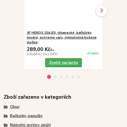
3F HEROS 2Sk3/5, chlapecké, bačkůrky,
3F HEROS 2S
modré, extreme cars, vyjmutelná kožená
černé, žralo
vložka
vložka
289,00 Kč
289,00 K
/
ks
skladem
238,84 Kč
bez DPH
238,84 Kč
be
Zvolit variantu
Zboží zařazeno v kategoriích
Obuv
Bačkorky, papučky
Námořní motivy, piráti