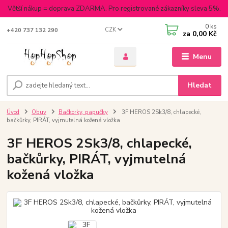
Větší nákup = doprava ZDARMA. Pro registrované zákazníky sleva 5%.
0
ks
CZK
+420 737 132 290
za
0,00 Kč
Menu
Hledat
Úvod
Obuv
Bačkorky, papučky
3F HEROS 2Sk3/8, chlapecké,
bačkůrky, PIRÁT, vyjmutelná kožená vložka
3F HEROS 2Sk3/8, chlapecké,
bačkůrky, PIRÁT, vyjmutelná
kožená vložka