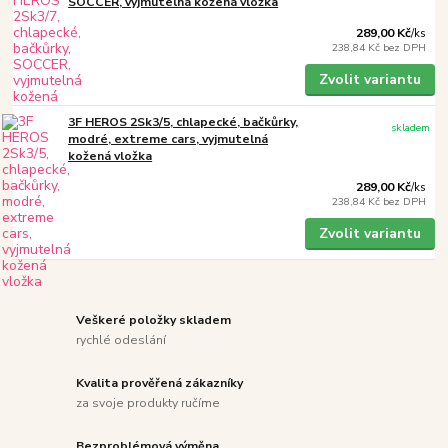
SOCCER, vyjmutelná kožená vložka
289,00 Kč
/
ks
238,84 Kč
bez DPH
Zvolit variantu
3F HEROS 2Sk3/5, chlapecké, bačkůrky,
skladem
modré, extreme cars, vyjmutelná
kožená vložka
289,00 Kč
/
ks
238,84 Kč
bez DPH
Zvolit variantu
Veškeré položky skladem
rychlé odeslání
Kvalita prověřená zákazníky
za svoje produkty ručíme
Bezproblémová výměna