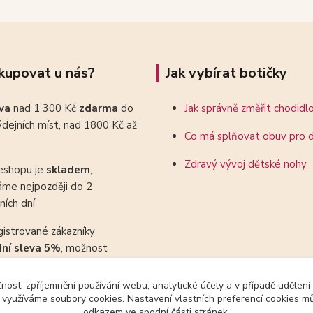
kupovat u nás?
Jak vybírat botičky
ava
nad 1 300 Kč
zdarma
do
Jak správně změřit chodidl
dejních míst, nad 1800 Kč až
Co má splňovat obuv pro d
Zdravý vývoj dětské nohy
eshopu je
skladem
,
áme nejpozději do 2
ních dní
gistrované zákazníky
dní sleva 5%
, možnost
ovat se slevovými kupony
čnost, zpříjemnění používání webu, analytické účely a v případě udělení
y využíváme soubory cookies. Nastavení vlastních preferencí cookies mů
odkazem ve spodní části stránek.