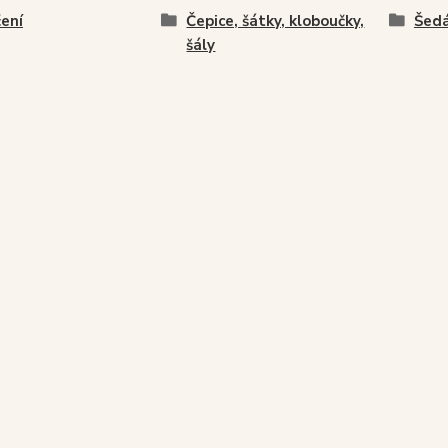
ení
Čepice, šátky, kloboučky,
Šed
šály