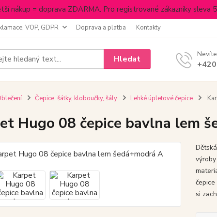
tší nákup = doprava ZDARMA. Pro registrované zákazníky sleva 
klamace, VOP, GDPR
Doprava a platba
Kontakty
Nevíte
Hledat
+420
blečení
Čepice, šátky, kloboučky, šály
Lehké úpletové čepice
Kar
et Hugo 08 čepice bavlna lem 
Dětská
výroby
materi
čepice
si zac