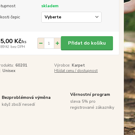
tupnost
skladem
ikosti čepic
5,00 Kč
/
ks
Přidat do košíku
,89 Kč
bez DPH
roduktu:
60201
Výrobce:
Karpet
:
Unisex
Hlídat cenu / dostupnost
Věrnostní program
Bezproblémová výměna
sleva 5% pro
když zboží nesedí
registrované zákazníky