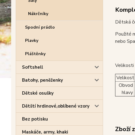
Šály
Komple
Nákrčníky
Dětská če
Spodní prádlo
Použité m
Plavky
nebo Span
Pláštěnky
Velikosti
Softshell
Velikost
Batohy, peněženky
Obvod
hlavy
Dětské osušky
Dětští hrdinové,oblíbené vzory
Bez potisku
Zboží 
Maskáče, army, khaki