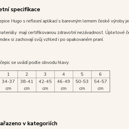
tní specifikace
pice Hugo s reflexní aplikací s barevným lemem české výroby j
ateriály mají certifikovanou zdravotní nezávadnost. Úpletové č
dex si zachovají svůj vzhled i po opakovaném praní.
 čepic se uvádí podle obvodu hlavy:
1
2
3
4
5
6
34-37
38-41
42-45
46-49
50-53
54-57
cm
cm
cm
cm
cm
cm
zařazeno v kategoriích