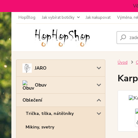
Vě
HopBlog
Jak vybírat botičky
Jak nakupovat
Výměna, re
Úvod
O
JARO
Karp
Obuv
Oblečení
Trička, tílka, nátělníky
Mikiny, svetry