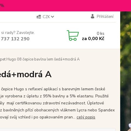
5%.
Přihlášení
CZK
 si rady? Zavolejte.
0
ks
za
0,00 Kč
 737 132 290
pet Hugo 08 čepice bavlna lem šedá+modrá A
šedá+modrá A
 čepice Hugo s reflexní aplikací s barevným lemem české
 je vyrobena z úpletu z 95% bavlny a 5% elastanu. Použité
ály mají certifikovanou zdravotní nezávadnost. Úpletové
 z bavlněných přízí obohacených vláknem Lycra nebo Spandex
hovají svůj vzhled i po opakovaném pran...
celý popis