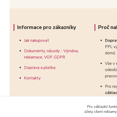
Informace pro zákazníky
Proč na
Jak nakupovat
Dopr
PPL vý
Dokumenty, návody - Výměna,
domů
reklamace, VOP, GDPR
Vše v 
Doprava a platba
odesíl
pracov
Kontakty
Pro re
zákla
kombin
Pro základní funk
účely cílení reklam