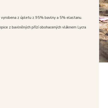
e vyrobena z úpletu z 95% bavlny a 5% elastanu.
epice z bavlněných přízí obohacených vláknem Lycra