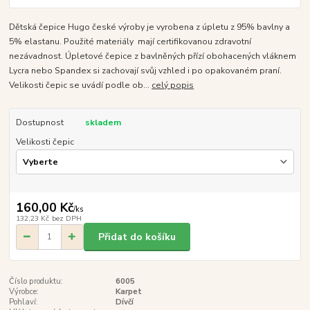
Dětská čepice Hugo české výroby je vyrobena z úpletu z 95% bavlny a
5% elastanu. Použité materiály mají certifikovanou zdravotní
nezávadnost. Úpletové čepice z bavlněných přízí obohacených vláknem
Lycra nebo Spandex si zachovají svůj vzhled i po opakovaném praní.
Velikosti čepic se uvádí podle ob...
celý popis
Dostupnost
skladem
Velikosti čepic
160,00 Kč
/
ks
132,23 Kč
bez DPH
Přidat do košíku
Číslo produktu:
6005
Výrobce:
Karpet
Pohlaví:
Dívčí