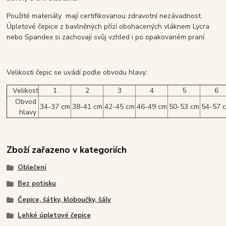
Použité materiály mají certifikovanou zdravotní nezávadnost.
Úpletové čepice z bavlněných přízí obohacených vláknem Lycra
nebo Spandex si zachovají svůj vzhled i po opakovaném praní.
Velikosti čepic se uvádí podle obvodu hlavy:
Velikost
1
2
3
4
5
6
Obvod
34-37 cm
38-41 cm
42-45 cm
46-49 cm
50-53 cm
54-57 
hlavy
Zboží zařazeno v kategoriích
Oblečení
Bez potisku
Čepice, šátky, kloboučky, šály
Lehké úpletové čepice