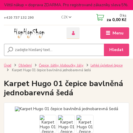
Větší nákup = doprava ZDARMA. Pro registrované zákazníky sleva 5%.
0
ks
CZK
+420 737 132 290
za
0,00 Kč
Menu
Hledat
Úvod
Oblečení
Čepice, šátky, kloboučky, šály
Lehké úpletové čepice
Karpet Hugo 01 čepice bavlněná jednobarevná šedá
Karpet Hugo 01 čepice bavlněná
jednobarevná šedá