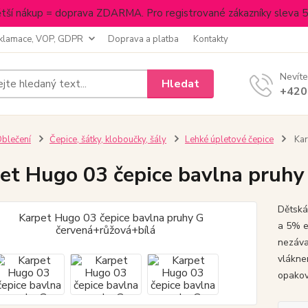
tší nákup = doprava ZDARMA. Pro registrované zákazníky sleva 
klamace, VOP, GDPR
Doprava a platba
Kontakty
Nevíte
Hledat
+420
blečení
Čepice, šátky, kloboučky, šály
Lehké úpletové čepice
Kar
et Hugo 03 čepice bavlna pruhy
Dětská
a 5% e
nezáva
vlákne
opakov