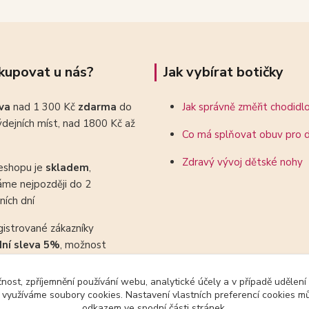
kupovat u nás?
Jak vybírat botičky
ava
nad 1 300 Kč
zdarma
do
Jak správně změřit chodidl
dejních míst, nad 1800 Kč až
Co má splňovat obuv pro d
Zdravý vývoj dětské nohy
eshopu je
skladem
,
áme nejpozději do 2
ních dní
gistrované zákazníky
dní sleva 5%
, možnost
ovat se slevovými kupony
čnost, zpříjemnění používání webu, analytické účely a v případě udělení
y využíváme soubory cookies. Nastavení vlastních preferencí cookies mů
odkazem ve spodní části stránek.