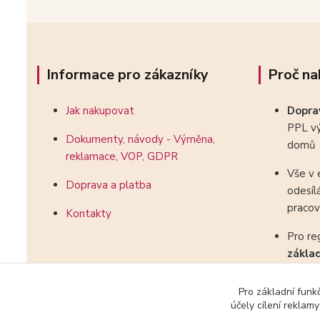
Informace pro zákazníky
Proč na
Jak nakupovat
Dopr
PPL vý
Dokumenty, návody - Výměna,
domů
reklamace, VOP, GDPR
Vše v 
Doprava a platba
odesíl
pracov
Kontakty
Pro re
zákla
kombin
Pro základní funk
účely cílení reklam