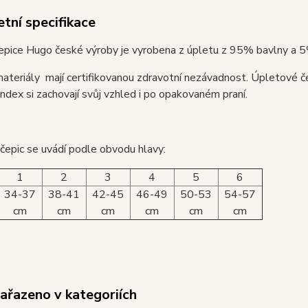
tní specifikace
epice Hugo české výroby je vyrobena z úpletu z 95% bavlny a 5
ateriály mají certifikovanou zdravotní nezávadnost. Úpletové č
dex si zachovají svůj vzhled i po opakovaném praní.
 čepic se uvádí podle obvodu hlavy:
1
2
3
4
5
6
34-37
38-41
42-45
46-49
50-53
54-57
cm
cm
cm
cm
cm
cm
zařazeno v kategoriích