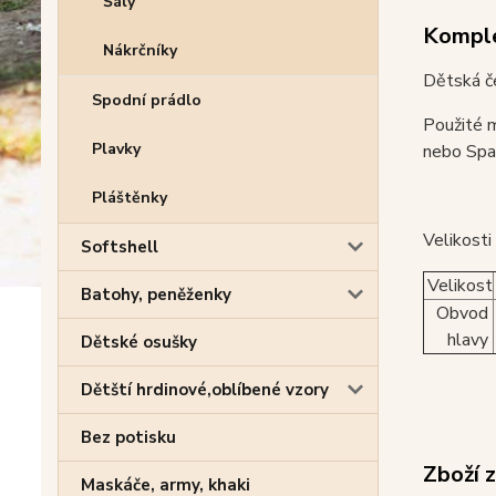
Šály
Komple
Nákrčníky
Dětská č
Spodní prádlo
Použité m
Plavky
nebo Span
Pláštěnky
Velikosti
Softshell
Velikost
Batohy, peněženky
Obvod
hlavy
Dětské osušky
Dětští hrdinové,oblíbené vzory
Bez potisku
Zboží 
Maskáče, army, khaki