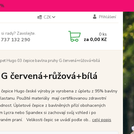
5%.
Přihlášení
CZK
 si rady? Zavolejte.
0
ks
za
0,00 Kč
 737 132 290
pet Hugo 03 čepice bavlna pruhy G červená+růžová+bílá
 G červená+růžová+bílá
 čepice Hugo české výroby je vyrobena z úpletu z 95% bavlny
lastanu. Použité materiály mají certifikovanou zdravotní
dnost. Úpletové čepice z bavlněných přízí obohacených
m Lycra nebo Spandex si zachovají svůj vzhled i po
aném praní. Velikosti čepic se uvádí podle ob...
celý popis