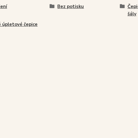
ení
Bez potisku
Čepi
šály
 úpletové čepice