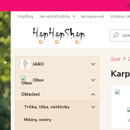
Vě
HopBlog
Jak vybírat botičky
Jak nakupovat
Výměna, re
Úvod
O
JARO
Karp
Obuv
Oblečení
Trička, tílka, nátělníky
Mikiny, svetry