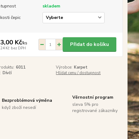
tupnost
skladem
ikosti čepic
3,00 Kč
/
ks
Přidat do košíku
,24 Kč
bez DPH
roduktu:
6011
Výrobce:
Karpet
:
Dívčí
Hlídat cenu / dostupnost
Věrnostní program
Bezproblémová výměna
sleva 5% pro
když zboží nesedí
registrované zákazníky